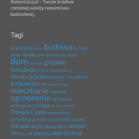
Remont.biz.pl – Twoim źródłem
rzetelnej wiedzy remontowo-
budowlanej.
Tagi
budowa
aranżacja
budowa
bosch
cennik
ceny
domu
chłodzenie
ciepła
dom
grzanie
Ekologia
instalacja
klima
junkers
katalog
klimatyzacja
koszt
klimatyzator
kocioł
kotłownia
kotły
mechaniczna
mieszkanie
montaż
ogrzewanie
ogrzewanie
podłoga
podłogowe
pomieszczenia
Pompa Ciepła
pompy ciepła
posadzka
powietrze
powietrza
płytki
rekuperacja
remont
rekuperator
wentylacja
urządzenia
Sika
taras