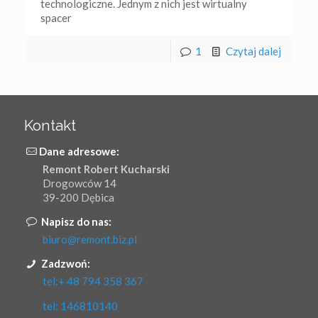
technologiczne. Jednym z nich jest wirtualny
spacer
1
Czytaj dalej
Kontakt
Dane adresowe:
Remont Robert Kucharski
Drogowców 14
39-200 Dębica
Napisz do nas:
biuro@remont.biz.pl
Zadzwoń:
tel:+ 48 794 358 367
tel: 146810140