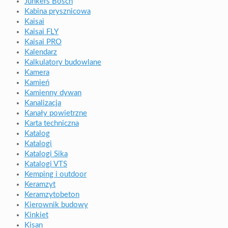
Junkers Bosch
Kabina prysznicowa
Kaisai
Kaisai FLY
Kaisai PRO
Kalendarz
Kalkulatory budowlane
Kamera
Kamień
Kamienny dywan
Kanalizacja
Kanały powietrzne
Karta techniczna
Katalog
Katalogi
Katalogi Sika
Katalogi VTS
Kemping i outdoor
Keramzyt
Keramzytobeton
Kierownik budowy
Kinkiet
Kisan