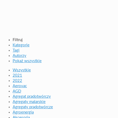
Filtruj
Kategorie
Tagi
Autorzy
Pokaż wszystkie
Wszystkie
2021
2022
Aerovac
AGD
Agregat prądotwórczy
Agregaty malarskie
Agregaty prądotwórcze
Agroenergia
Akcesoria