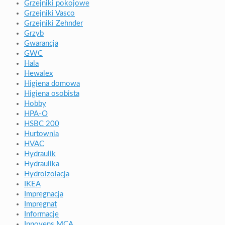
Grzejniki pokojowe
Grzejniki Vasco
Grzejniki Zehnder
Grzyb
Gwarancja
GWC
Hala
Hewalex
Higiena domowa
Higiena osobista
Hobby
HPA-O
HSBC 200
Hurtownia
HVAC
Hydraulik
Hydraulika
Hydroizolacja
IKEA
Impregnacja
Impregnat
Informacje
Innovens MCA