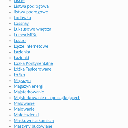
Liście
Listwa podłogowa
listwy podłogowe
Lodówka
Lossnay
Luksusowe wnętrza
Lumea MPX
Lustro
Łącze internetowe
Łazienka
Łazienki
Łóżka Kontynentalne
Łóżka Tapicerowane
Łóżko
Magazyn
Magazyn energii
Majsterkowanie
Majsterkowanie dla początkujących
Malowanie
Malowanie
Małe łazienki
Maskownica karnisza
Maszyny budowlane