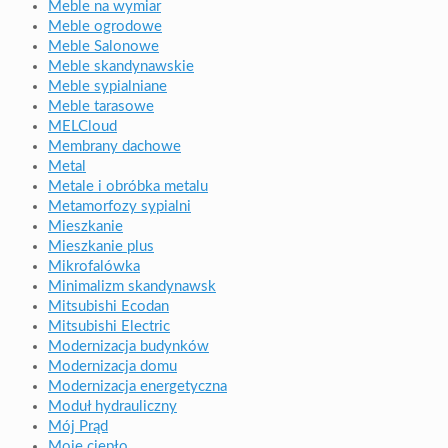
Meble na wymiar
Meble ogrodowe
Meble Salonowe
Meble skandynawskie
Meble sypialniane
Meble tarasowe
MELCloud
Membrany dachowe
Metal
Metale i obróbka metalu
Metamorfozy sypialni
Mieszkanie
Mieszkanie plus
Mikrofalówka
Minimalizm skandynawsk
Mitsubishi Ecodan
Mitsubishi Electric
Modernizacja budynków
Modernizacja domu
Modernizacja energetyczna
Moduł hydrauliczny
Mój Prąd
Moje ciepło