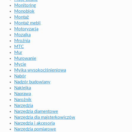
Monitoring
Monoblok
Montaż
Montaż mebli
Motoryzacja
Mozaika
Mroźnia
MTC
Mur
Murowanie
Mycie
Myjka wysokociśnieniowa
Nabór
Nadzór budowlany
Naklejka
Naprawa
Narożnik
Narzędzia
Narzędzia diamentowe
Narzędzia dla majsterkowiczów
Narzędzia i akcesoria
Narzędzia pomiarowe