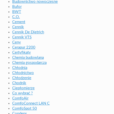
Budownictwo nowoczesne
Bufor
BWT
C.O.
Cement
Cennik
Cennik De Dietrich
Cennik VTS
Ceny
Cerapur 2200
Certyfikaty
Chemia budowlana
Chemia gospodarcza
Chłodnia
Chłodnictwo
Chłodzenie
Chodnik
Ciepłomierze
Co wybrać ?
ComfoAir
ComfoConnect LAN C
ComfoSpot 50
Condens