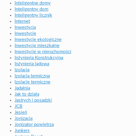
Inteligentne domy
Inteligentny dom
Inteligentny licznik
Internet
Inwestycja
Inwestycje
Inwestycje ekologiczne
Inwestycje mieszkalne
Inwestycje w nieruchomości
Inżynieria Konstrukcyjna
Inżynieria lądowa
Izolacja
Izolacja termiczna
Izolacje termiczne
Jadalnia
Jak to działa
Jastrych i posadzki
JCB
Jesień
Jonizacja
Jonizator powietrza
Junkers