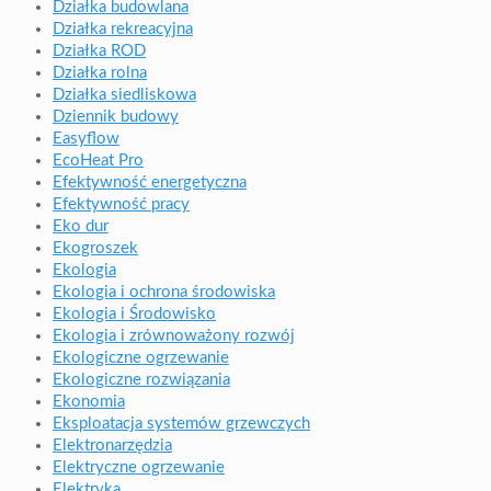
Działka budowlana
Działka rekreacyjna
Działka ROD
Działka rolna
Działka siedliskowa
Dziennik budowy
Easyflow
EcoHeat Pro
Efektywność energetyczna
Efektywność pracy
Eko dur
Ekogroszek
Ekologia
Ekologia i ochrona środowiska
Ekologia i Środowisko
Ekologia i zrównoważony rozwój
Ekologiczne ogrzewanie
Ekologiczne rozwiązania
Ekonomia
Eksploatacja systemów grzewczych
Elektronarzędzia
Elektryczne ogrzewanie
Elektryka