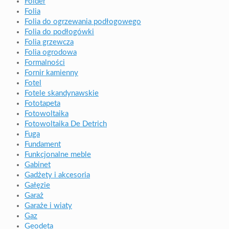
Folder
Folia
Folia do ogrzewania podłogowego
Folia do podłogówki
Folia grzewcza
Folia ogrodowa
Formalności
Fornir kamienny
Fotel
Fotele skandynawskie
Fototapeta
Fotowoltaika
Fotowoltaika De Detrich
Fuga
Fundament
Funkcjonalne meble
Gabinet
Gadżety i akcesoria
Gałęzie
Garaż
Garaże i wiaty
Gaz
Geodeta