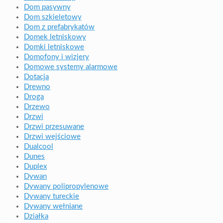
Dom pasywny
Dom szkieletowy
Dom z prefabrykatów
Domek letniskowy
Domki letniskowe
Domofony i wizjery
Domowe systemy alarmowe
Dotacja
Drewno
Droga
Drzewo
Drzwi
Drzwi przesuwane
Drzwi wejściowe
Dualcool
Dunes
Duplex
Dywan
Dywany polipropylenowe
Dywany tureckie
Dywany wełniane
Działka