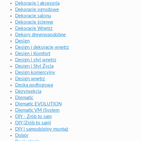
Dekoracje i akcesoria
Dekoracje ogrodowe
Dekoracje salonu
Dekoracje ścienne
Dekoracje Wnętrz
Dekory drewnopodobne
Design
Design i dekoracje wnętrz
Design i Komfort
Design i styl wnętrz
Design i Styl Życia
Design komercyjny
Design wnętrz
Deska podłogowa
Dezynsekcja
Diematic
Diematic EVOLUTION
Diematic VM iSystem
DIY - Zrób to sam
DIY (Zrób to sam)
DIY i samodzielny montaż
Dobór