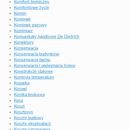
Komfort termiczny
Komfortowe życie
Komin
Kominek
Kominek gazowy
Kominiarz
Komunikaty handlowe De Dietrich
Konektory
Konserwacja
Konserwacja budynków
Konserwacja dachu
Konserwacja i pielęgnacja listew
Konstrukcje stalowe
Kontrola temperatury
Koparka
Kospel
Kostka brukowa
Kosz
Koszt
Kosztorys
Koszty budowy
Koszty eksploatacji
Koszty ogrzewania