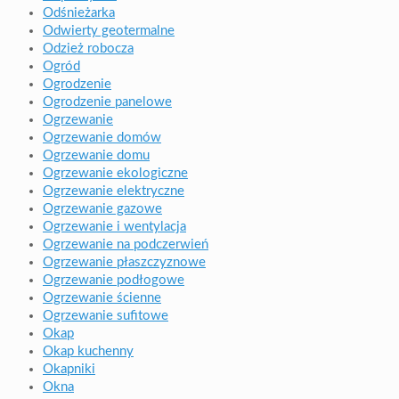
Odśnieżarka
Odwierty geotermalne
Odzież robocza
Ogród
Ogrodzenie
Ogrodzenie panelowe
Ogrzewanie
Ogrzewanie domów
Ogrzewanie domu
Ogrzewanie ekologiczne
Ogrzewanie elektryczne
Ogrzewanie gazowe
Ogrzewanie i wentylacja
Ogrzewanie na podczerwień
Ogrzewanie płaszczyznowe
Ogrzewanie podłogowe
Ogrzewanie ścienne
Ogrzewanie sufitowe
Okap
Okap kuchenny
Okapniki
Okna