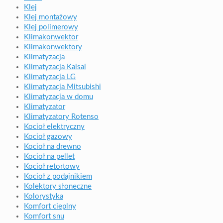
Klej
Klej montażowy
Klej polimerowy
Klimakonwektor
Klimakonwektory
Klimatyzacja
Klimatyzacja Kaisai
Klimatyzacja LG
Klimatyzacja Mitsubishi
Klimatyzacja w domu
Klimatyzator
Klimatyzatory Rotenso
Kocioł elektryczny
Kocioł gazowy
Kocioł na drewno
Kocioł na pellet
Kocioł retortowy
Kocioł z podajnikiem
Kolektory słoneczne
Kolorystyka
Komfort cieplny
Komfort snu