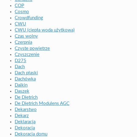
COP
Cosmo
Crowdfunding
CWU
CWU (ciepła woda użytkowa)
Czas wolny
Czerpnia
Czyste powietrze
Czyszczenie
D275
Dach
Dach płaski
Dachówka
Daikin
Daszek
De Dietrich
De Dietrich Modulens AGC
Dekarstwo
Dekarz
Deklaracja
Dekoracja
Dekoracja domu