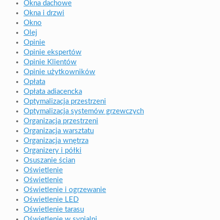
Okna dachowe
Okna i drzwi
Okno
Olej
Opinie
Opinie ekspertów
Opinie Klientów
Opinie użytkowników
Opłata
Opłata adiacencka
Optymalizacja przestrzeni
Optymalizacja systemów grzewczych
Organizacja przestrzeni
Organizacja warsztatu
Organizacja wnętrza
Organizery i półki
Osuszanie ścian
Oświetlenie
Oświetlenie
Oświetlenie i ogrzewanie
Oświetlenie LED
Oświetlenie tarasu
Oświetlenie w sypialni