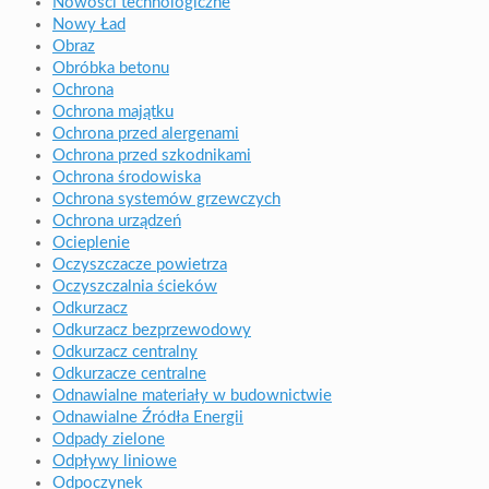
Nowości technologiczne
Nowy Ład
Obraz
Obróbka betonu
Ochrona
Ochrona majątku
Ochrona przed alergenami
Ochrona przed szkodnikami
Ochrona środowiska
Ochrona systemów grzewczych
Ochrona urządzeń
Ocieplenie
Oczyszczacze powietrza
Oczyszczalnia ścieków
Odkurzacz
Odkurzacz bezprzewodowy
Odkurzacz centralny
Odkurzacze centralne
Odnawialne materiały w budownictwie
Odnawialne Źródła Energii
Odpady zielone
Odpływy liniowe
Odpoczynek