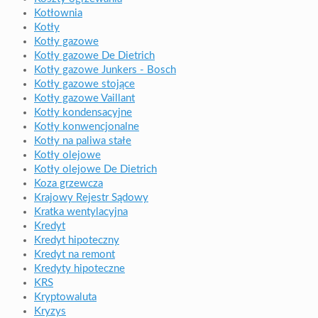
Kotłownia
Kotły
Kotły gazowe
Kotły gazowe De Dietrich
Kotły gazowe Junkers - Bosch
Kotły gazowe stojące
Kotły gazowe Vaillant
Kotły kondensacyjne
Kotły konwencjonalne
Kotły na paliwa stałe
Kotły olejowe
Kotły olejowe De Dietrich
Koza grzewcza
Krajowy Rejestr Sądowy
Kratka wentylacyjna
Kredyt
Kredyt hipoteczny
Kredyt na remont
Kredyty hipoteczne
KRS
Kryptowaluta
Kryzys