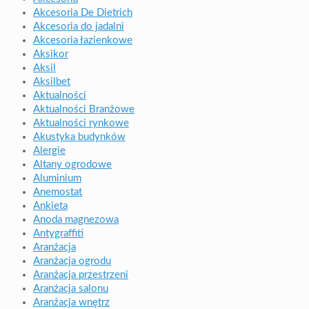
Akcesoria De Dietrich
Akcesoria do jadalni
Akcesoria łazienkowe
Aksikor
Aksil
Aksilbet
Aktualności
Aktualności Branżowe
Aktualności rynkowe
Akustyka budynków
Alergie
Altany ogrodowe
Aluminium
Anemostat
Ankieta
Anoda magnezowa
Antygraffiti
Aranżacja
Aranżacja ogrodu
Aranżacja przestrzeni
Aranżacja salonu
Aranżacja wnętrz