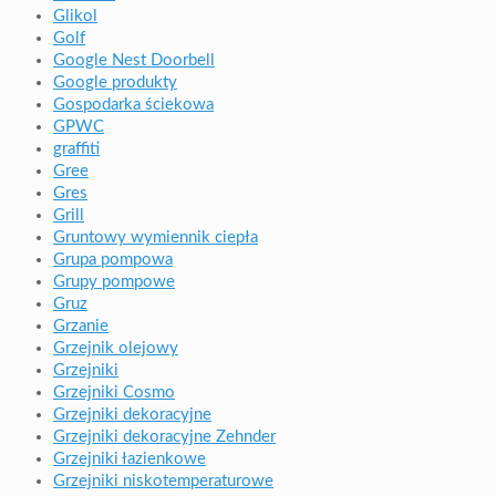
Glikol
Golf
Google Nest Doorbell
Google produkty
Gospodarka ściekowa
GPWC
graffiti
Gree
Gres
Grill
Gruntowy wymiennik ciepła
Grupa pompowa
Grupy pompowe
Gruz
Grzanie
Grzejnik olejowy
Grzejniki
Grzejniki Cosmo
Grzejniki dekoracyjne
Grzejniki dekoracyjne Zehnder
Grzejniki łazienkowe
Grzejniki niskotemperaturowe