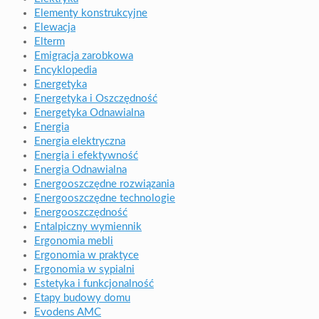
Elementy konstrukcyjne
Elewacja
Elterm
Emigracja zarobkowa
Encyklopedia
Energetyka
Energetyka i Oszczędność
Energetyka Odnawialna
Energia
Energia elektryczna
Energia i efektywność
Energia Odnawialna
Energooszczędne rozwiązania
Energooszczędne technologie
Energooszczędność
Entalpiczny wymiennik
Ergonomia mebli
Ergonomia w praktyce
Ergonomia w sypialni
Estetyka i funkcjonalność
Etapy budowy domu
Evodens AMC