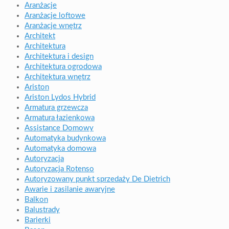
Aranżacje
Aranżacje loftowe
Aranżacje wnętrz
Architekt
Architektura
Architektura i design
Architektura ogrodowa
Architektura wnętrz
Ariston
Ariston Lydos Hybrid
Armatura grzewcza
Armatura łazienkowa
Assistance Domowy
Automatyka budynkowa
Automatyka domowa
Autoryzacja
Autoryzacja Rotenso
Autoryzowany punkt sprzedaży De Dietrich
Awarie i zasilanie awaryjne
Balkon
Balustrady
Barierki