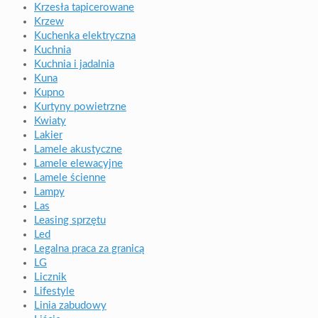
Krzesła tapicerowane
Krzew
Kuchenka elektryczna
Kuchnia
Kuchnia i jadalnia
Kuna
Kupno
Kurtyny powietrzne
Kwiaty
Lakier
Lamele akustyczne
Lamele elewacyjne
Lamele ścienne
Lampy
Las
Leasing sprzętu
Led
Legalna praca za granicą
LG
Licznik
Lifestyle
Linia zabudowy