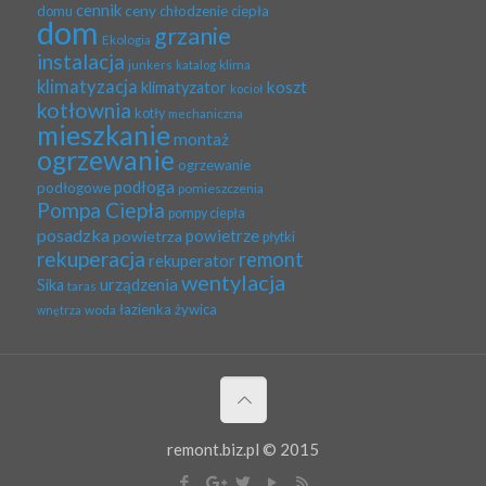
cennik
ceny
domu
chłodzenie
ciepła
dom
grzanie
Ekologia
instalacja
klima
junkers
katalog
klimatyzacja
koszt
klimatyzator
kocioł
kotłownia
kotły
mechaniczna
mieszkanie
montaż
ogrzewanie
ogrzewanie
podłoga
podłogowe
pomieszczenia
Pompa Ciepła
pompy ciepła
posadzka
powietrze
powietrza
płytki
rekuperacja
remont
rekuperator
wentylacja
urządzenia
Sika
taras
łazienka
żywica
woda
wnętrza
remont.biz.pl © 2015