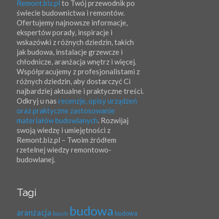
Remont.biz.pl
to Twój przewodnik po
świecie budownictwa i remontów.
Ofertujemy najnowsze informacje,
ekspertów porady, inspiracje i
wskazówki z różnych dziedzin, takich
jak budowa, instalacje grzewcze i
chłodnicze, aranżacja wnętrz i więcej.
Współpracujemy z profesjonalistami z
różnych dziedzin, aby dostarczyć Ci
najbardziej aktualne i praktyczne treści.
Odkryj u nas
recenzje, opisy urządzeń
oraz praktyczne zastosowanie
materiałów budowlanych
. Rozwijaj
swoją wiedzę i umiejętności z
Remont.biz.pl – Twoim źródłem
rzetelnej wiedzy remontowo-
budowlanej.
Tagi
budowa
aranżacja
budowa
bosch