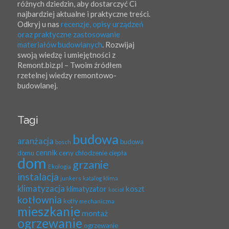
różnych dziedzin, aby dostarczyć Ci
najbardziej aktualne i praktyczne treści.
Odkryj u nas
recenzje, opisy urządzeń
oraz praktyczne zastosowanie
materiałów budowlanych
. Rozwijaj
swoją wiedzę i umiejętności z
Remont.biz.pl – Twoim źródłem
rzetelnej wiedzy remontowo-
budowlanej.
Tagi
budowa
aranżacja
budowa
bosch
cennik
ceny
domu
chłodzenie
ciepła
dom
grzanie
Ekologia
instalacja
klima
junkers
katalog
klimatyzacja
koszt
klimatyzator
kocioł
kotłownia
kotły
mechaniczna
mieszkanie
montaż
ogrzewanie
ogrzewanie