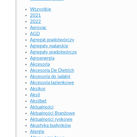
Wszystkie
2021
2022
Aerovac
AGD
Agregat prądotwórczy
Agregaty malarskie
Agregaty prądotwórcze
Agroenergia
Akcesoria
Akcesoria De Dietrich
Akcesoria do jadalni
Akcesoria łazienkowe
Aksikor
Aksil
Aksilbet
Aktualności
Aktualności Branżowe
Aktualności rynkowe
Akustyka budynków
Alergie