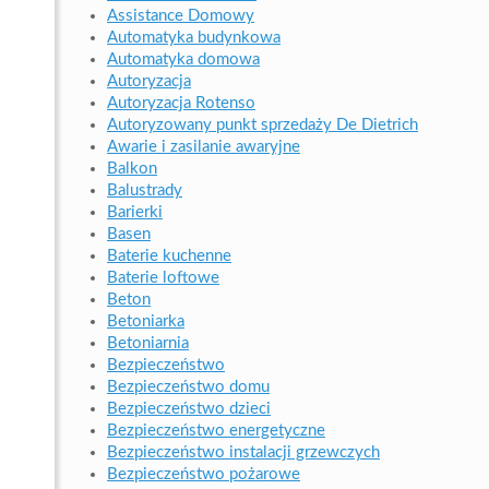
Assistance Domowy
Automatyka budynkowa
Automatyka domowa
Autoryzacja
Autoryzacja Rotenso
Autoryzowany punkt sprzedaży De Dietrich
Awarie i zasilanie awaryjne
Balkon
Balustrady
Barierki
Basen
Baterie kuchenne
Baterie loftowe
Beton
Betoniarka
Betoniarnia
Bezpieczeństwo
Bezpieczeństwo domu
Bezpieczeństwo dzieci
Bezpieczeństwo energetyczne
Bezpieczeństwo instalacji grzewczych
Bezpieczeństwo pożarowe