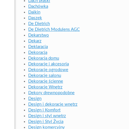
Dach płaski
Dachówka
Daikin
Daszek
De Dietrich
De Dietrich Modulens AGC
Dekarstwo
Dekarz
Deklaracja
Dekoracja
Dekoracja domu
Dekoracje i akcesoria
Dekoracje ogrodowe
Dekoracje salonu
Dekoracje ścienne
Dekoracje Wnętrz
Dekory drewnopodobne
Design
Design i dekoracje wnętrz
Design i Komfort
Design i styl wnętrz
Design i Styl Życia
Design komercyjny