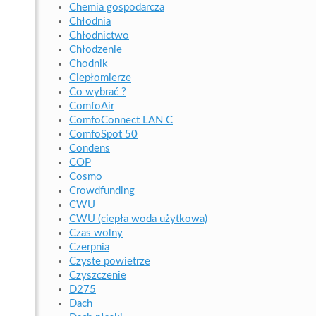
Chemia gospodarcza
Chłodnia
Chłodnictwo
Chłodzenie
Chodnik
Ciepłomierze
Co wybrać ?
ComfoAir
ComfoConnect LAN C
ComfoSpot 50
Condens
COP
Cosmo
Crowdfunding
CWU
CWU (ciepła woda użytkowa)
Czas wolny
Czerpnia
Czyste powietrze
Czyszczenie
D275
Dach