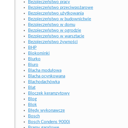
Bezpieczeństwo pracy
Bezpieczeństwo przeciwpożarowe
Bezpieczeństwo użytkowania
Bezpieczeństwo w budownictwie
Bezpieczeństwo w domu
Bezpieczeństwo w ogrodzie
Bezpieczeństwo w warsztacie
Bezpieczeństwo żywności
BHP
Biokominki
Biurko
Biuro
Blacha modułowa
Blacha ocynkowana
Blachodachówka
Blat
Bloczek keramzytowy
Blog
Blok
Błędy wykonawcze
Bosch
Bosch Condens 9000i
Bramy garażowe