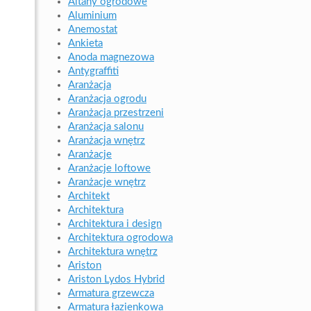
Altany ogrodowe
Aluminium
Anemostat
Ankieta
Anoda magnezowa
Antygraffiti
Aranżacja
Aranżacja ogrodu
Aranżacja przestrzeni
Aranżacja salonu
Aranżacja wnętrz
Aranżacje
Aranżacje loftowe
Aranżacje wnętrz
Architekt
Architektura
Architektura i design
Architektura ogrodowa
Architektura wnętrz
Ariston
Ariston Lydos Hybrid
Armatura grzewcza
Armatura łazienkowa