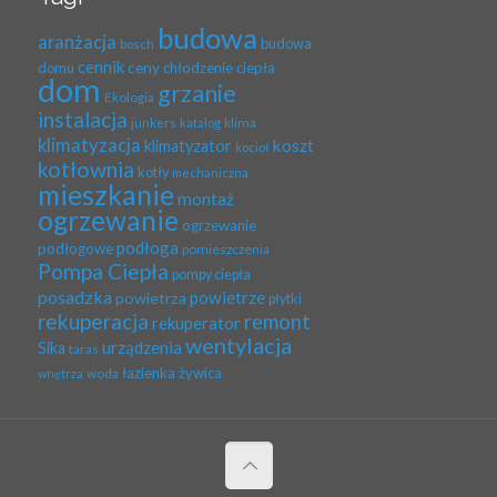
budowa
aranżacja
budowa
bosch
cennik
ceny
domu
chłodzenie
ciepła
dom
grzanie
Ekologia
instalacja
klima
junkers
katalog
klimatyzacja
koszt
klimatyzator
kocioł
kotłownia
kotły
mechaniczna
mieszkanie
montaż
ogrzewanie
ogrzewanie
podłoga
podłogowe
pomieszczenia
Pompa Ciepła
pompy ciepła
posadzka
powietrze
powietrza
płytki
rekuperacja
remont
rekuperator
wentylacja
urządzenia
Sika
taras
łazienka
żywica
woda
wnętrza