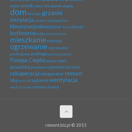
cennik
ceny
domu
chłodzenie
ciepła
dom
grzanie
Ekologia
instalacja
klima
junkers
katalog
klimatyzacja
koszt
klimatyzator
kocioł
kotłownia
kotły
mechaniczna
mieszkanie
montaż
ogrzewanie
ogrzewanie
podłoga
podłogowe
pomieszczenia
Pompa Ciepła
pompy ciepła
posadzka
powietrze
powietrza
płytki
rekuperacja
remont
rekuperator
wentylacja
urządzenia
Sika
taras
łazienka
żywica
woda
wnętrza
remont.biz.pl © 2015