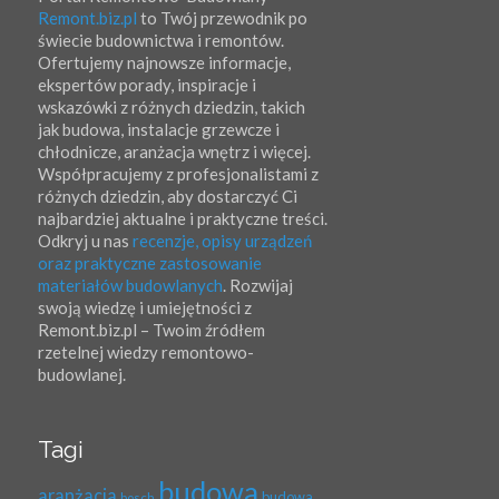
Remont.biz.pl
to Twój przewodnik po
świecie budownictwa i remontów.
Ofertujemy najnowsze informacje,
ekspertów porady, inspiracje i
wskazówki z różnych dziedzin, takich
jak budowa, instalacje grzewcze i
chłodnicze, aranżacja wnętrz i więcej.
Współpracujemy z profesjonalistami z
różnych dziedzin, aby dostarczyć Ci
najbardziej aktualne i praktyczne treści.
Odkryj u nas
recenzje, opisy urządzeń
oraz praktyczne zastosowanie
materiałów budowlanych
. Rozwijaj
swoją wiedzę i umiejętności z
Remont.biz.pl – Twoim źródłem
rzetelnej wiedzy remontowo-
budowlanej.
Tagi
budowa
aranżacja
budowa
bosch