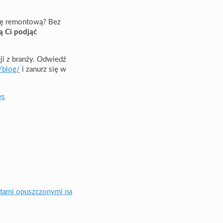
ipę remontową? Bez
ą Ci podjąć
ji z branży. Odwiedź
l/blog/
i zanurz się w
ws