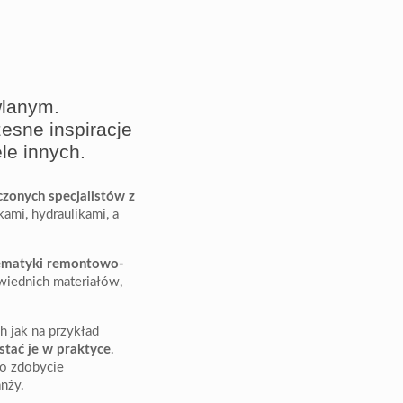
wlanym.
esne inspiracje
le innych.
czonych specjalistów z
ami, hydraulikami, a
 tematyki remontowo-
iednich materiałów,
ch jak na przykład
tać je w praktyce
.
ko zdobycie
nży.