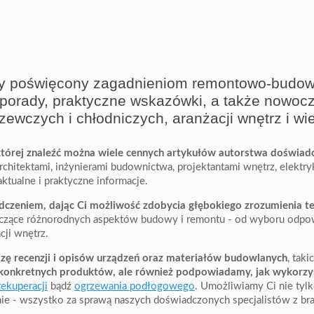
owy poświęcony zagadnieniom remontowo-budo
 porady, praktyczne wskazówki, a także nowocz
zewczych i chłodniczych, aranżacji wnętrz i wie
 której znaleźć można wiele cennych artykułów autorstwa doświad
rchitektami, inżynierami budownictwa, projektantami wnętrz, elektryk
aktualne i praktyczne informacje.
wiadczeniem, dając Ci możliwość zdobycia głębokiego zrozumienia
czące różnorodnych aspektów budowy i remontu - od wyboru odpow
ji wnętrz.
zę recenzji i opisów urządzeń oraz materiałów budowlanych
, taki
konkretnych produktów, ale również podpowiadamy, jak wykorzys
rekuperacji
bądź
ogrzewania podłogowego
. Umożliwiamy Ci nie tyl
nie - wszystko za sprawą naszych doświadczonych specjalistów z bra