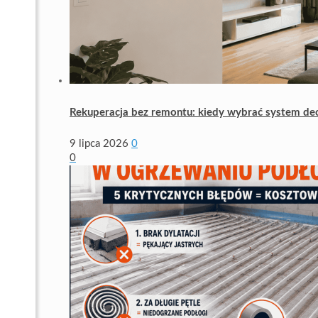
Rekuperacja bez remontu: kiedy wybrać system de
9 lipca 2026
0
0