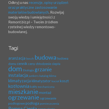
Odkryj u nas
recenzje, opisy urządzeń
oraz praktyczne zastosowanie
materiałów budowlanych
. Rozwijaj
swoją wiedzę i umiejętności z
Remont.biz.pl – Twoim źródłem
rzetelnej wiedzy remontowo-
budowlanej.
Tagi
budowa
aranżacja
budowa
bosch
cennik
ceny
domu
chłodzenie
ciepła
dom
grzanie
Ekologia
instalacja
klima
junkers
katalog
klimatyzacja
koszt
klimatyzator
kocioł
kotłownia
kotły
mechaniczna
mieszkanie
montaż
ogrzewanie
ogrzewanie
podłoga
podłogowe
pomieszczenia
Pompa Ciepła