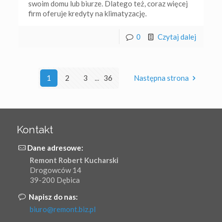
swoim domu lub biurze. Dlatego też, coraz więcej
firm oferuje kredyty na klimatyzację.
0
Czytaj dalej
1
2
3
...
36
Następna strona
Kontakt
Dane adresowe:
Remont Robert Kucharski
Drogowców 14
39-200 Dębica
Napisz do nas:
biuro@remont.biz.pl