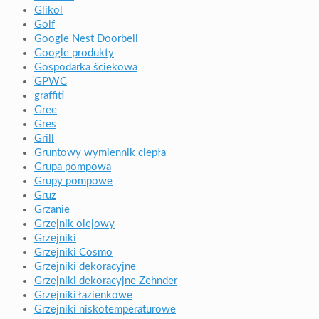
Glikol
Golf
Google Nest Doorbell
Google produkty
Gospodarka ściekowa
GPWC
graffiti
Gree
Gres
Grill
Gruntowy wymiennik ciepła
Grupa pompowa
Grupy pompowe
Gruz
Grzanie
Grzejnik olejowy
Grzejniki
Grzejniki Cosmo
Grzejniki dekoracyjne
Grzejniki dekoracyjne Zehnder
Grzejniki łazienkowe
Grzejniki niskotemperaturowe