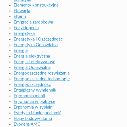
Elementy konstrukcyjne
Elewacja
Elterm
Emigracja zarobkowa
Encyklopedia
Energetyka
Energetyka i Oszczędność
Energetyka Odnawialna
Energia
Energia elektryczna
Energia i efektywność
Energia Odnawialna
Energooszczędne rozwiązania
Energooszczędne technologie
Energooszczędność
Entalpiczny wymiennik
Ergonomia mebli
Ergonomia w praktyce
Ergonomia w sypialni
Estetyka i funkcjonalność
Etapy budowy domu
Evodens AMC