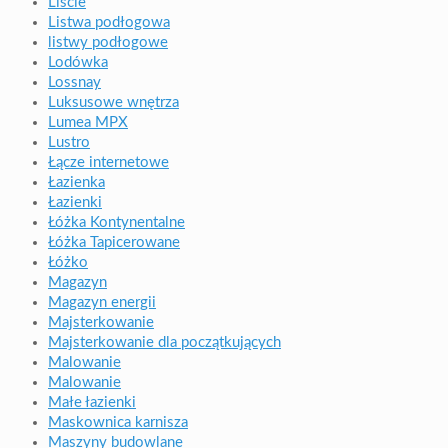
Liście
Listwa podłogowa
listwy podłogowe
Lodówka
Lossnay
Luksusowe wnętrza
Lumea MPX
Lustro
Łącze internetowe
Łazienka
Łazienki
Łóżka Kontynentalne
Łóżka Tapicerowane
Łóżko
Magazyn
Magazyn energii
Majsterkowanie
Majsterkowanie dla początkujących
Malowanie
Malowanie
Małe łazienki
Maskownica karnisza
Maszyny budowlane