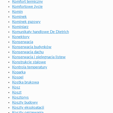
Komfort termiczny
Komfortowe życie
Komin
Kominek
Kominek gazowy
Kominiarz
Komunikaty handlowe De Dietrich
Konektory
Konserwacja
Konserwacja budynków
Konserwacja dachu
Konserwacja i pielęgnacja listew
Konstrukcje stalowe
Kontrola temperatury
Koparka
Kospel
Kostka brukowa
Kosz
Koszt
Kosztorys
Koszty budowy
Koszty eksploatacji
Koszty ogrzewania