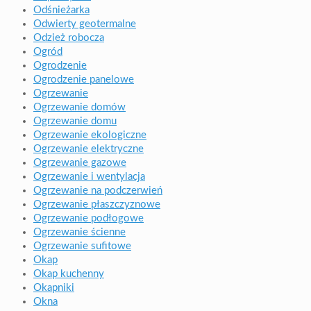
Odśnieżarka
Odwierty geotermalne
Odzież robocza
Ogród
Ogrodzenie
Ogrodzenie panelowe
Ogrzewanie
Ogrzewanie domów
Ogrzewanie domu
Ogrzewanie ekologiczne
Ogrzewanie elektryczne
Ogrzewanie gazowe
Ogrzewanie i wentylacja
Ogrzewanie na podczerwień
Ogrzewanie płaszczyznowe
Ogrzewanie podłogowe
Ogrzewanie ścienne
Ogrzewanie sufitowe
Okap
Okap kuchenny
Okapniki
Okna