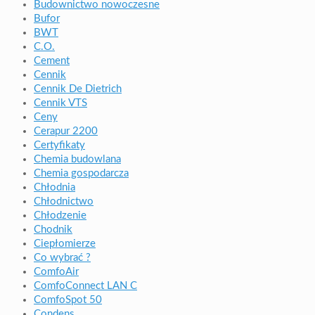
Budownictwo nowoczesne
Bufor
BWT
C.O.
Cement
Cennik
Cennik De Dietrich
Cennik VTS
Ceny
Cerapur 2200
Certyfikaty
Chemia budowlana
Chemia gospodarcza
Chłodnia
Chłodnictwo
Chłodzenie
Chodnik
Ciepłomierze
Co wybrać ?
ComfoAir
ComfoConnect LAN C
ComfoSpot 50
Condens