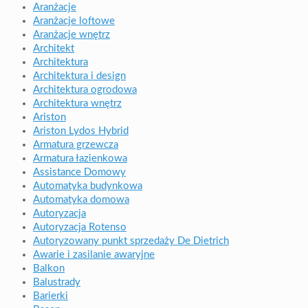
Aranżacje
Aranżacje loftowe
Aranżacje wnętrz
Architekt
Architektura
Architektura i design
Architektura ogrodowa
Architektura wnętrz
Ariston
Ariston Lydos Hybrid
Armatura grzewcza
Armatura łazienkowa
Assistance Domowy
Automatyka budynkowa
Automatyka domowa
Autoryzacja
Autoryzacja Rotenso
Autoryzowany punkt sprzedaży De Dietrich
Awarie i zasilanie awaryjne
Balkon
Balustrady
Barierki