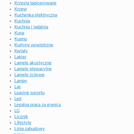
Krzesła tapicerowane
Krzew
Kuchenka elektryczna
Kuchnia
Kuchnia i jadalnia
Kuna
Kupno
Kurtyny powietrzne
Kwiaty
Lakier
Lamele akustyczne
Lamele elewacyjne
Lamele ścienne
Lampy
Las
Leasing sprzętu
Led
Legalna praca za granicą
LG
Licznik
Lifestyle
Linia zabudowy