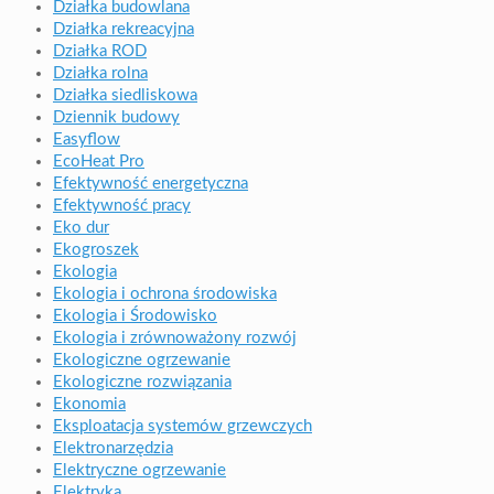
Działka budowlana
Działka rekreacyjna
Działka ROD
Działka rolna
Działka siedliskowa
Dziennik budowy
Easyflow
EcoHeat Pro
Efektywność energetyczna
Efektywność pracy
Eko dur
Ekogroszek
Ekologia
Ekologia i ochrona środowiska
Ekologia i Środowisko
Ekologia i zrównoważony rozwój
Ekologiczne ogrzewanie
Ekologiczne rozwiązania
Ekonomia
Eksploatacja systemów grzewczych
Elektronarzędzia
Elektryczne ogrzewanie
Elektryka