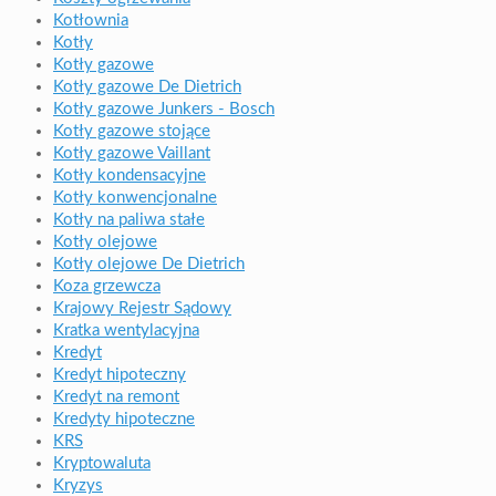
Kotłownia
Kotły
Kotły gazowe
Kotły gazowe De Dietrich
Kotły gazowe Junkers - Bosch
Kotły gazowe stojące
Kotły gazowe Vaillant
Kotły kondensacyjne
Kotły konwencjonalne
Kotły na paliwa stałe
Kotły olejowe
Kotły olejowe De Dietrich
Koza grzewcza
Krajowy Rejestr Sądowy
Kratka wentylacyjna
Kredyt
Kredyt hipoteczny
Kredyt na remont
Kredyty hipoteczne
KRS
Kryptowaluta
Kryzys