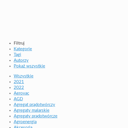
Filtruj
Kategorie
Tagi
Autorzy
Pokaż wszystkie
Wszystkie
2021
2022
Aerovac
AGD
Agregat prądotwórczy
Agregaty malarskie
Agregaty prądotwórcze
Agroenergia
Akcesoria