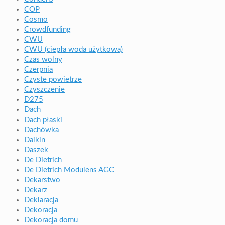
COP
Cosmo
Crowdfunding
CWU
CWU (ciepła woda użytkowa)
Czas wolny
Czerpnia
Czyste powietrze
Czyszczenie
D275
Dach
Dach płaski
Dachówka
Daikin
Daszek
De Dietrich
De Dietrich Modulens AGC
Dekarstwo
Dekarz
Deklaracja
Dekoracja
Dekoracja domu