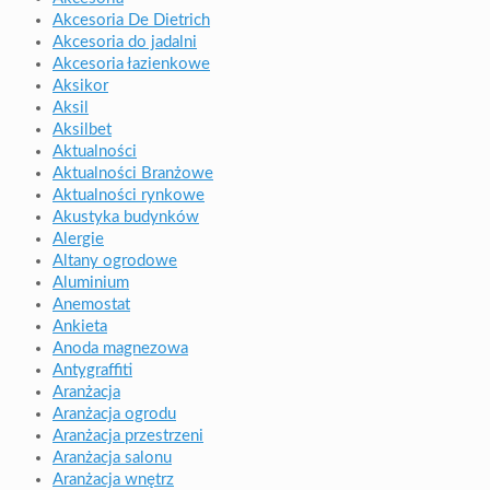
Akcesoria De Dietrich
Akcesoria do jadalni
Akcesoria łazienkowe
Aksikor
Aksil
Aksilbet
Aktualności
Aktualności Branżowe
Aktualności rynkowe
Akustyka budynków
Alergie
Altany ogrodowe
Aluminium
Anemostat
Ankieta
Anoda magnezowa
Antygraffiti
Aranżacja
Aranżacja ogrodu
Aranżacja przestrzeni
Aranżacja salonu
Aranżacja wnętrz