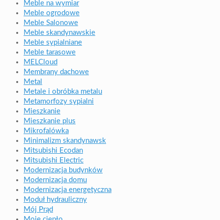
Meble na wymiar
Meble ogrodowe
Meble Salonowe
Meble skandynawskie
Meble sypialniane
Meble tarasowe
MELCloud
Membrany dachowe
Metal
Metale i obróbka metalu
Metamorfozy sypialni
Mieszkanie
Mieszkanie plus
Mikrofalówka
Minimalizm skandynawsk
Mitsubishi Ecodan
Mitsubishi Electric
Modernizacja budynków
Modernizacja domu
Modernizacja energetyczna
Moduł hydrauliczny
Mój Prąd
Moje ciepło