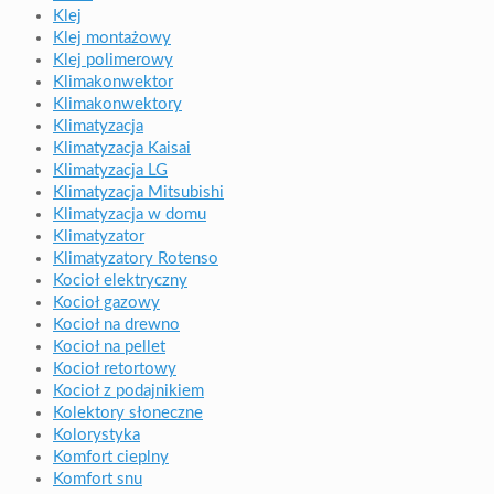
Klej
Klej montażowy
Klej polimerowy
Klimakonwektor
Klimakonwektory
Klimatyzacja
Klimatyzacja Kaisai
Klimatyzacja LG
Klimatyzacja Mitsubishi
Klimatyzacja w domu
Klimatyzator
Klimatyzatory Rotenso
Kocioł elektryczny
Kocioł gazowy
Kocioł na drewno
Kocioł na pellet
Kocioł retortowy
Kocioł z podajnikiem
Kolektory słoneczne
Kolorystyka
Komfort cieplny
Komfort snu