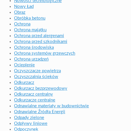
Nowości technologiczne
Nowy Ład
Obraz
Obróbka betonu
Ochrona
Ochrona majątku
Ochrona przed alergenami
Ochrona przed szkodnikami
Ochrona środowiska
Ochrona systemów grzewczych
Ochrona urządzeń
Ocieplenie
Oczyszczacze powietrza
Oczyszczalnia ścieków
Odkurzacz
Odkurzacz bezprzewodowy
Odkurzacz centralny
Odkurzacze centralne
Odnawialne materiały w budownictwie
Odnawialne Źródła Energii
Odpady zielone
Odpływy liniowe
Odpoczynek