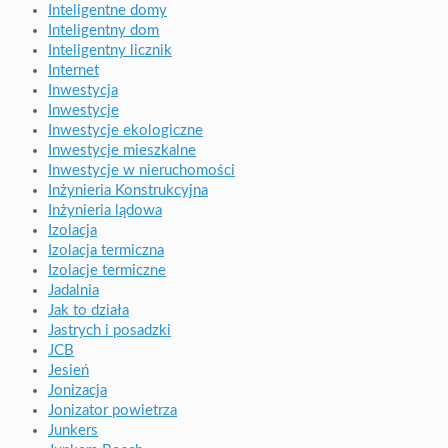
Inteligentne domy
Inteligentny dom
Inteligentny licznik
Internet
Inwestycja
Inwestycje
Inwestycje ekologiczne
Inwestycje mieszkalne
Inwestycje w nieruchomości
Inżynieria Konstrukcyjna
Inżynieria lądowa
Izolacja
Izolacja termiczna
Izolacje termiczne
Jadalnia
Jak to działa
Jastrych i posadzki
JCB
Jesień
Jonizacja
Jonizator powietrza
Junkers