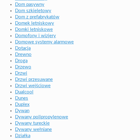
Dom pasywny
Dom szkieletowy
Dom z prefabrykatów
Domek letniskowy
Domki letniskowe
Domofony i wizjery
Domowe systemy alarmowe
Dotacja
Drewno
Droga
Drzewo
Drzwi
Drzwi przesuwane
Drzwi wejściowe
Dualcool
Dunes
Duplex
Dywan
Dywany polipropylenowe
Dywany tureckie
Dywany wełniane
Działka