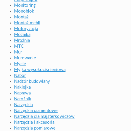
Monitoring
Monoblok
Montaż
Montaż mebli
Motoryzacja
Mozaika
Mroźnia
MTC
Mur
Murowanie
Mycie
Myjka wysokociśnieniowa
Nabór
Nadzór budowlany
Naklejka
Naprawa
Narożnik
Narzędzia
Narzędzia diamentowe
Narzędzia dla majsterkowiczów
Narzędzia i akcesoria
Narzędzia pomiarowe