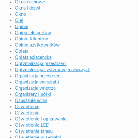
Okna dachowe
Okna i drzwi
Okno
Olej
Opinie
Opinie ekspertów
Opinie Klientów
Opinie użytkowników
Opłata
Opłata adiacencka
Optymalizacja przestrzeni
Optymalizacja systemów grzewczych
Organizacja przestrzeni
Organizacja warsztatu
Organizacja wnętrza
Organizery i półki
Osuszanie ścian
Oświetlenie
Oświetlenie
Oświetlenie i ogrzewanie
Oświetlenie LED
Oświetlenie tarasu
Oświetlenie w sypialni