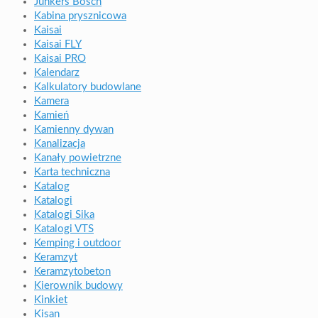
Junkers Bosch
Kabina prysznicowa
Kaisai
Kaisai FLY
Kaisai PRO
Kalendarz
Kalkulatory budowlane
Kamera
Kamień
Kamienny dywan
Kanalizacja
Kanały powietrzne
Karta techniczna
Katalog
Katalogi
Katalogi Sika
Katalogi VTS
Kemping i outdoor
Keramzyt
Keramzytobeton
Kierownik budowy
Kinkiet
Kisan