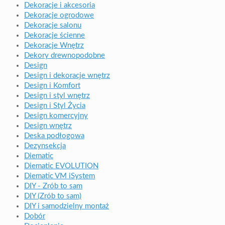
Dekoracje i akcesoria
Dekoracje ogrodowe
Dekoracje salonu
Dekoracje ścienne
Dekoracje Wnętrz
Dekory drewnopodobne
Design
Design i dekoracje wnętrz
Design i Komfort
Design i styl wnętrz
Design i Styl Życia
Design komercyjny
Design wnętrz
Deska podłogowa
Dezynsekcja
Diematic
Diematic EVOLUTION
Diematic VM iSystem
DIY - Zrób to sam
DIY (Zrób to sam)
DIY i samodzielny montaż
Dobór