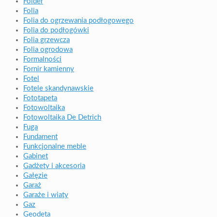
Folder
Folia
Folia do ogrzewania podłogowego
Folia do podłogówki
Folia grzewcza
Folia ogrodowa
Formalności
Fornir kamienny
Fotel
Fotele skandynawskie
Fototapeta
Fotowoltaika
Fotowoltaika De Detrich
Fuga
Fundament
Funkcjonalne meble
Gabinet
Gadżety i akcesoria
Gałęzie
Garaż
Garaże i wiaty
Gaz
Geodeta