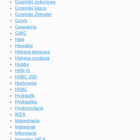
Grzejniki pokojowe
Grzejniki Vasco
Grzejniki Zehnder
Grzyb
Gwarancja
GWC
Hala
Hewalex
Higiena domowa
Higiena osobista
Hobby
HPA-O
HSBC 200
Hurtownia
HVAC
Hydraulik
Hydraulika
Hydroizolacja
IKEA
Impregnacja
Impregnat
Informacje
Innovens MCA