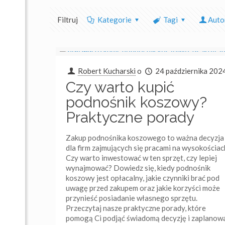
Filtruj
Kategorie
Tagi
Auto
Kontakt
Dane adresowe:
Remont Robert Kucharski
Robert Kucharski
o
24 października 202
Drogowców 14
Czy warto kupić
39-200 Dębica
podnośnik koszowy?
Napisz do nas:
Praktyczne porady
biuro@remont.biz.pl
Zadzwoń:
Zakup podnośnika koszowego to ważna decyzja
tel:+ 48 794 358 367
dla firm zajmujących się pracami na wysokościac
Czy warto inwestować w ten sprzęt, czy lepiej
tel: 146810140
wynajmować? Dowiedz się, kiedy podnośnik
koszowy jest opłacalny, jakie czynniki brać pod
uwagę przed zakupem oraz jakie korzyści może
Robert Kucharski
przynieść posiadanie własnego sprzętu.
Przeczytaj nasze praktyczne porady, które
pomogą Ci podjąć świadomą decyzję i zaplanow