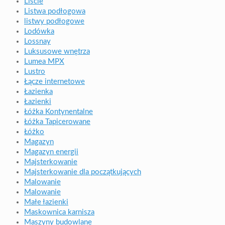
Liście
Listwa podłogowa
listwy podłogowe
Lodówka
Lossnay
Luksusowe wnętrza
Lumea MPX
Lustro
Łącze internetowe
Łazienka
Łazienki
Łóżka Kontynentalne
Łóżka Tapicerowane
Łóżko
Magazyn
Magazyn energii
Majsterkowanie
Majsterkowanie dla początkujących
Malowanie
Malowanie
Małe łazienki
Maskownica karnisza
Maszyny budowlane