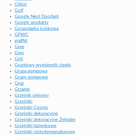
Glikol
Golf
Google Nest Doorbell
Google produkty
Gospodarka ściekowa
GPWC
graffiti
Gree
Gres
Grill
Gruntowy wymiennik ciepła
Grupa pompowa
Grupy pompowe
Gruz
Grzanie
Grzejnik olejowy
Grzejniki
Grzejniki Cosmo
Grzejniki dekoracyjne
Grzejniki dekoracyjne Zehnder
Grzejniki łazienkowe
Grzejniki niskotemperaturowe