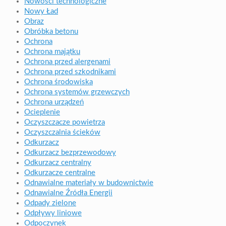
Nowości technologiczne
Nowy Ład
Obraz
Obróbka betonu
Ochrona
Ochrona majątku
Ochrona przed alergenami
Ochrona przed szkodnikami
Ochrona środowiska
Ochrona systemów grzewczych
Ochrona urządzeń
Ocieplenie
Oczyszczacze powietrza
Oczyszczalnia ścieków
Odkurzacz
Odkurzacz bezprzewodowy
Odkurzacz centralny
Odkurzacze centralne
Odnawialne materiały w budownictwie
Odnawialne Źródła Energii
Odpady zielone
Odpływy liniowe
Odpoczynek