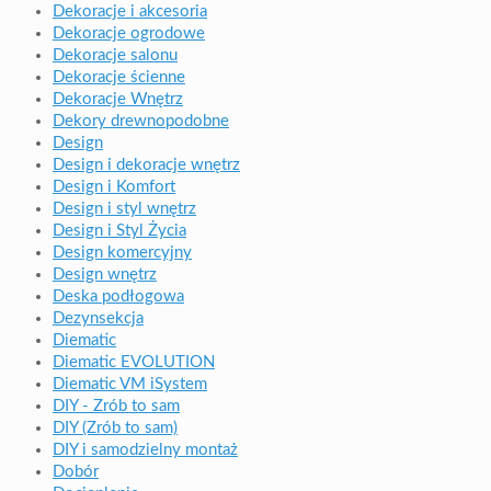
Dekoracje i akcesoria
Dekoracje ogrodowe
Dekoracje salonu
Dekoracje ścienne
Dekoracje Wnętrz
Dekory drewnopodobne
Design
Design i dekoracje wnętrz
Design i Komfort
Design i styl wnętrz
Design i Styl Życia
Design komercyjny
Design wnętrz
Deska podłogowa
Dezynsekcja
Diematic
Diematic EVOLUTION
Diematic VM iSystem
DIY - Zrób to sam
DIY (Zrób to sam)
DIY i samodzielny montaż
Dobór