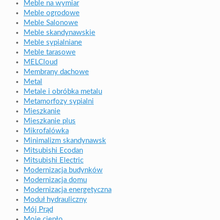
Meble na wymiar
Meble ogrodowe
Meble Salonowe
Meble skandynawskie
Meble sypialniane
Meble tarasowe
MELCloud
Membrany dachowe
Metal
Metale i obróbka metalu
Metamorfozy sypialni
Mieszkanie
Mieszkanie plus
Mikrofalówka
Minimalizm skandynawsk
Mitsubishi Ecodan
Mitsubishi Electric
Modernizacja budynków
Modernizacja domu
Modernizacja energetyczna
Moduł hydrauliczny
Mój Prąd
Moje ciepło