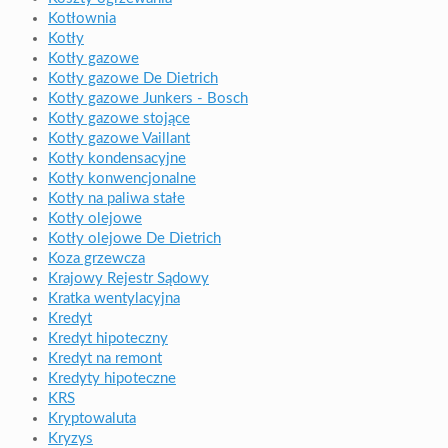
Kotłownia
Kotły
Kotły gazowe
Kotły gazowe De Dietrich
Kotły gazowe Junkers - Bosch
Kotły gazowe stojące
Kotły gazowe Vaillant
Kotły kondensacyjne
Kotły konwencjonalne
Kotły na paliwa stałe
Kotły olejowe
Kotły olejowe De Dietrich
Koza grzewcza
Krajowy Rejestr Sądowy
Kratka wentylacyjna
Kredyt
Kredyt hipoteczny
Kredyt na remont
Kredyty hipoteczne
KRS
Kryptowaluta
Kryzys