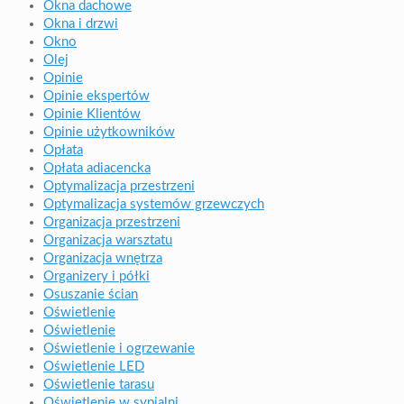
Okna dachowe
Okna i drzwi
Okno
Olej
Opinie
Opinie ekspertów
Opinie Klientów
Opinie użytkowników
Opłata
Opłata adiacencka
Optymalizacja przestrzeni
Optymalizacja systemów grzewczych
Organizacja przestrzeni
Organizacja warsztatu
Organizacja wnętrza
Organizery i półki
Osuszanie ścian
Oświetlenie
Oświetlenie
Oświetlenie i ogrzewanie
Oświetlenie LED
Oświetlenie tarasu
Oświetlenie w sypialni