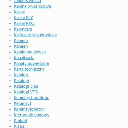
Junkers Bosch
Kabina prysznicowa
Kaisai
Kaisai FLY
Kaisai PRO
Kalendarz
Kalkulatory budowlane
Kamera
Kamień
Kamienny dywan
Kanalizacja
Kanały powietrzne
Karta techniczna
Katalog
Katalogi
Katalogi Sika
Katalogi VTS
Kemping i outdoor
Keramzyt
Keramzytobeton
Kierownik budowy
Kinkiet
Kisan