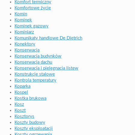
Komfort termiczny
Komfortowe życie
Komin
Kominek
Kominek gazowy
Kominiarz
Komunikaty handlowe De Dietrich
Konektory
Konserwacja
Konserwacja budynków
Konserwacja dachu
Konserwacja i pielęgnacja listew
Konstrukcje stalowe
Kontrola temperatury
Koparka
Kospel
Kostka brukowa
Kosz
Koszt
Kosztorys
Koszty budowy
Koszty eksploatacji
Koszty ogrzewania