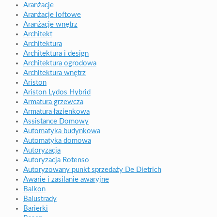
Aranżacje
Aranżacje loftowe
Aranżacje wnętrz
Architekt
Architektura
Architektura i design
Architektura ogrodowa
Architektura wnętrz
Ariston
Ariston Lydos Hybrid
Armatura grzewcza
Armatura łazienkowa
Assistance Domowy
Automatyka budynkowa
Automatyka domowa
Autoryzacja
Autoryzacja Rotenso
Autoryzowany punkt sprzedaży De Dietrich
Awarie i zasilanie awaryjne
Balkon
Balustrady
Barierki