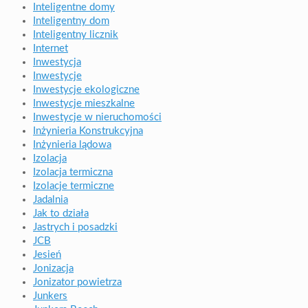
Inteligentne domy
Inteligentny dom
Inteligentny licznik
Internet
Inwestycja
Inwestycje
Inwestycje ekologiczne
Inwestycje mieszkalne
Inwestycje w nieruchomości
Inżynieria Konstrukcyjna
Inżynieria lądowa
Izolacja
Izolacja termiczna
Izolacje termiczne
Jadalnia
Jak to działa
Jastrych i posadzki
JCB
Jesień
Jonizacja
Jonizator powietrza
Junkers