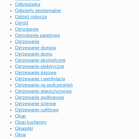
Odśnieżarka
Odwierty geotermalne
Odzież robocza
Ogród
Ogrodzenie
Ogrodzenie panelowe
Ogrzewanie
Ogrzewanie domów
Ogrzewanie domu
Ogrzewanie ekologiczne
Ogrzewanie elektryczne
Ogrzewanie gazowe
Ogrzewanie i wentylacja
Ogrzewanie na podczerwień
Ogrzewanie płaszczyznowe
Ogrzewanie podłogowe
Ogrzewanie ścienne
Ogrzewanie sufitowe
Okap
Okap kuchenny
Okapniki
Okna