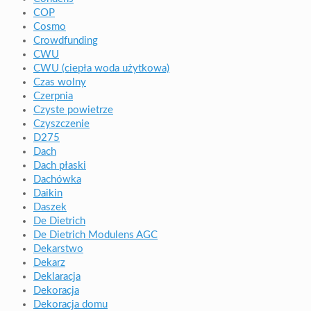
COP
Cosmo
Crowdfunding
CWU
CWU (ciepła woda użytkowa)
Czas wolny
Czerpnia
Czyste powietrze
Czyszczenie
D275
Dach
Dach płaski
Dachówka
Daikin
Daszek
De Dietrich
De Dietrich Modulens AGC
Dekarstwo
Dekarz
Deklaracja
Dekoracja
Dekoracja domu