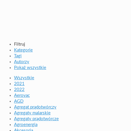
Filtruj
Kategorie
Tagi
Autorzy
Pokaż wszystkie
Wszystkie
2021
2022
Aerovac
AGD
Agregat prądotwórczy
Agregaty malarskie
Agregaty prądotwórcze
Agroenergia
Akcesoria