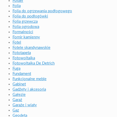
Folder
Folia
Folia do ogrzewania podłogowego
Folia do podłogówki
Folia grzewcza
Folia ogrodowa
Formalności
Fornir kamienny
Fotel
Fotele skandynawskie
Fototapeta
Fotowoltaika
Fotowoltaika De Detrich
Fuga
Fundament
Funkcjonalne meble
Gabinet
Gadżety i akcesoria
Gałęzie
Garaż
Garaże i wiaty
Gaz
Geodeta