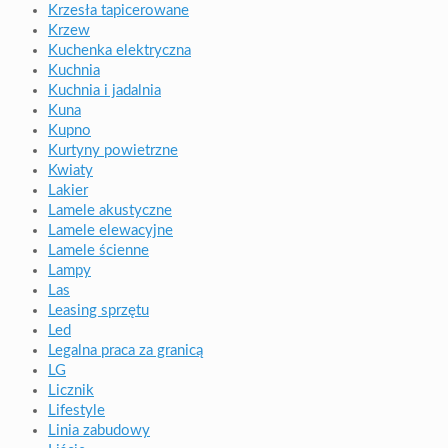
Krzesła tapicerowane
Krzew
Kuchenka elektryczna
Kuchnia
Kuchnia i jadalnia
Kuna
Kupno
Kurtyny powietrzne
Kwiaty
Lakier
Lamele akustyczne
Lamele elewacyjne
Lamele ścienne
Lampy
Las
Leasing sprzętu
Led
Legalna praca za granicą
LG
Licznik
Lifestyle
Linia zabudowy