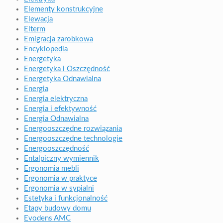
Elementy konstrukcyjne
Elewacja
Elterm
Emigracja zarobkowa
Encyklopedia
Energetyka
Energetyka i Oszczędność
Energetyka Odnawialna
Energia
Energia elektryczna
Energia i efektywność
Energia Odnawialna
Energooszczędne rozwiązania
Energooszczędne technologie
Energooszczędność
Entalpiczny wymiennik
Ergonomia mebli
Ergonomia w praktyce
Ergonomia w sypialni
Estetyka i funkcjonalność
Etapy budowy domu
Evodens AMC