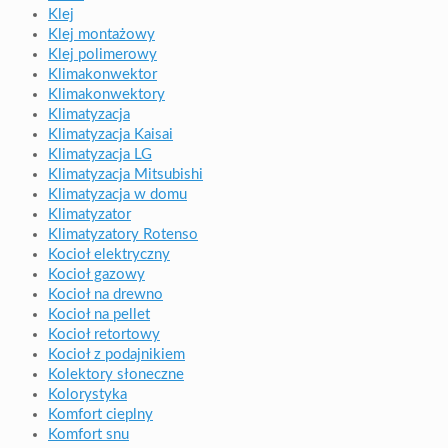
Klej
Klej montażowy
Klej polimerowy
Klimakonwektor
Klimakonwektory
Klimatyzacja
Klimatyzacja Kaisai
Klimatyzacja LG
Klimatyzacja Mitsubishi
Klimatyzacja w domu
Klimatyzator
Klimatyzatory Rotenso
Kocioł elektryczny
Kocioł gazowy
Kocioł na drewno
Kocioł na pellet
Kocioł retortowy
Kocioł z podajnikiem
Kolektory słoneczne
Kolorystyka
Komfort cieplny
Komfort snu