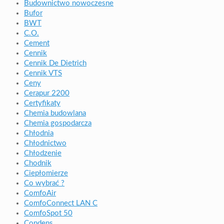
Budownictwo nowoczesne
Bufor
BWT
C.O.
Cement
Cennik
Cennik De Dietrich
Cennik VTS
Ceny
Cerapur 2200
Certyfikaty
Chemia budowlana
Chemia gospodarcza
Chłodnia
Chłodnictwo
Chłodzenie
Chodnik
Ciepłomierze
Co wybrać ?
ComfoAir
ComfoConnect LAN C
ComfoSpot 50
Condens