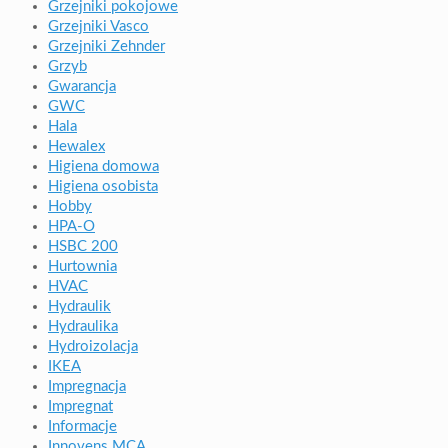
Grzejniki pokojowe
Grzejniki Vasco
Grzejniki Zehnder
Grzyb
Gwarancja
GWC
Hala
Hewalex
Higiena domowa
Higiena osobista
Hobby
HPA-O
HSBC 200
Hurtownia
HVAC
Hydraulik
Hydraulika
Hydroizolacja
IKEA
Impregnacja
Impregnat
Informacje
Innovens MCA