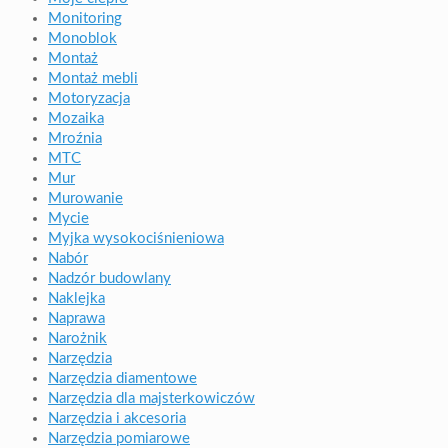
Monitoring
Monoblok
Montaż
Montaż mebli
Motoryzacja
Mozaika
Mroźnia
MTC
Mur
Murowanie
Mycie
Myjka wysokociśnieniowa
Nabór
Nadzór budowlany
Naklejka
Naprawa
Narożnik
Narzędzia
Narzędzia diamentowe
Narzędzia dla majsterkowiczów
Narzędzia i akcesoria
Narzędzia pomiarowe