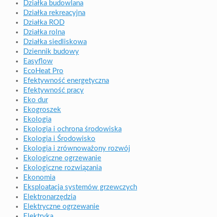
Działka budowlana
Działka rekreacyjna
Działka ROD
Działka rolna
Działka siedliskowa
Dziennik budowy
Easyflow
EcoHeat Pro
Efektywność energetyczna
Efektywność pracy
Eko dur
Ekogroszek
Ekologia
Ekologia i ochrona środowiska
Ekologia i Środowisko
Ekologia i zrównoważony rozwój
Ekologiczne ogrzewanie
Ekologiczne rozwiązania
Ekonomia
Eksploatacja systemów grzewczych
Elektronarzędzia
Elektryczne ogrzewanie
Elektryka