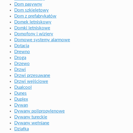
Dom pasywny
Dom szkieletowy
Dom z prefabrykatów
Domek letniskowy
Domki letniskowe
Domofony i wizjery
Domowe systemy alarmowe
Dotacja
Drewno
Droga
Drzewo
Drzwi
Drzwi przesuwane
Drzwi wejściowe
Dualcool
Dunes
Duplex
Dywan
Dywany polipropylenowe
Dywany tureckie
Dywany wełniane
Działka