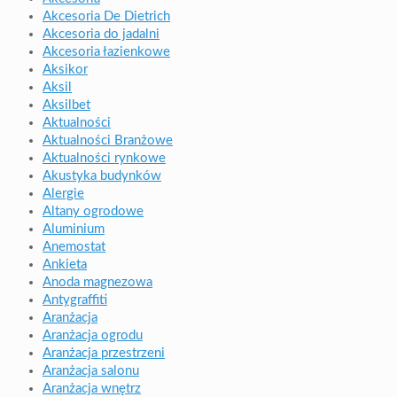
Akcesoria De Dietrich
Akcesoria do jadalni
Akcesoria łazienkowe
Aksikor
Aksil
Aksilbet
Aktualności
Aktualności Branżowe
Aktualności rynkowe
Akustyka budynków
Alergie
Altany ogrodowe
Aluminium
Anemostat
Ankieta
Anoda magnezowa
Antygraffiti
Aranżacja
Aranżacja ogrodu
Aranżacja przestrzeni
Aranżacja salonu
Aranżacja wnętrz