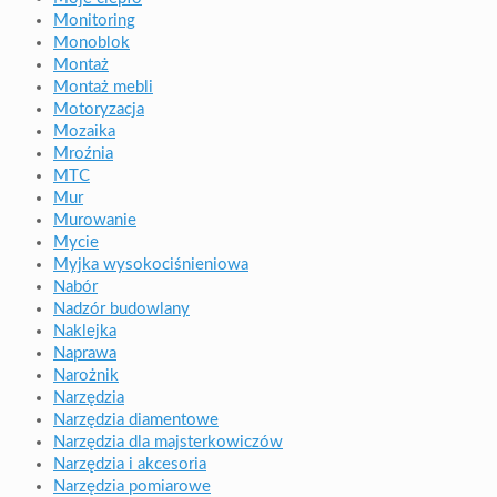
Monitoring
Monoblok
Montaż
Montaż mebli
Motoryzacja
Mozaika
Mroźnia
MTC
Mur
Murowanie
Mycie
Myjka wysokociśnieniowa
Nabór
Nadzór budowlany
Naklejka
Naprawa
Narożnik
Narzędzia
Narzędzia diamentowe
Narzędzia dla majsterkowiczów
Narzędzia i akcesoria
Narzędzia pomiarowe