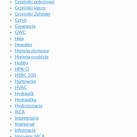
Grzejniki pokojowe
Grzejniki Vasco
Grzejniki Zehnder
Grzyb
Gwarancja
GWC
Hala
Hewalex
Higiena domowa
Higiena osobista
Hobby
HPA-O
HSBC 200
Hurtownia
HVAC
Hydraulik
Hydraulika
Hydroizolacja
IKEA
Impregnacja
Impregnat
Informacje
Innovens MCA