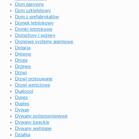
Dom pasywny
Dom szkieletowy
Dom z prefabrykatów
Domek letniskowy
Domki letniskowe
Domofony i wizjery
Domowe systemy alarmowe
Dotacja
Drewno
Droga
Drzewo
Drzwi
Drzwi przesuwane
Drzwi wejściowe
Dualcool
Dunes
Duplex
Dywan
Dywany polipropylenowe
Dywany tureckie
Dywany wełniane
Działka