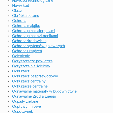
Nowości technologiczne
Nowy Ład
Obraz
Obróbka betonu
Ochrona
Ochrona majątku
Ochrona przed alergenami
Ochrona przed szkodnikami
Ochrona środowiska
Ochrona systemów grzewczych
Ochrona urządzeń
Ocieplenie
Oczyszczacze powietrza
Oczyszczalnia ścieków
Odkurzacz
Odkurzacz bezprzewodowy
Odkurzacz centralny
Odkurzacze centralne
Odnawialne materiały w budownictwie
Odnawialne Źródła Energii
Odpady zielone
Odpływy liniowe
Odpoczynek