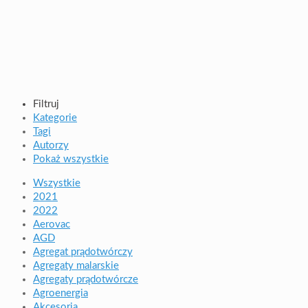
Filtruj
Kategorie
Tagi
Autorzy
Pokaż wszystkie
Wszystkie
2021
2022
Aerovac
AGD
Agregat prądotwórczy
Agregaty malarskie
Agregaty prądotwórcze
Agroenergia
Akcesoria