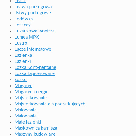
Liście
Listwa podłogowa
listwy podłogowe
Lodówka
Lossnay
Luksusowe wnętrza
Lumea MPX
Lustro
Łącze internetowe
Łazienka
Łazienki
Łóżka Kontynentalne
Łóżka Tapicerowane
Łóżko
Magazyn
Magazyn energii
Majsterkowanie
Majsterkowanie dla początkujących
Malowanie
Malowanie
Małe łazienki
Maskownica karnisza
Maszyny budowlane