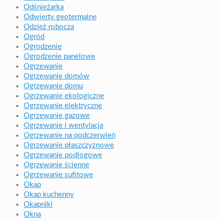
Odśnieżarka
Odwierty geotermalne
Odzież robocza
Ogród
Ogrodzenie
Ogrodzenie panelowe
Ogrzewanie
Ogrzewanie domów
Ogrzewanie domu
Ogrzewanie ekologiczne
Ogrzewanie elektryczne
Ogrzewanie gazowe
Ogrzewanie i wentylacja
Ogrzewanie na podczerwień
Ogrzewanie płaszczyznowe
Ogrzewanie podłogowe
Ogrzewanie ścienne
Ogrzewanie sufitowe
Okap
Okap kuchenny
Okapniki
Okna