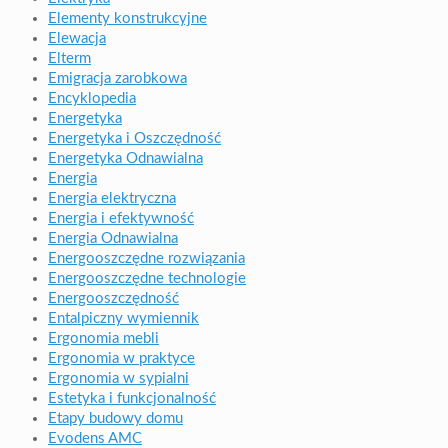
Elementy konstrukcyjne
Elewacja
Elterm
Emigracja zarobkowa
Encyklopedia
Energetyka
Energetyka i Oszczędność
Energetyka Odnawialna
Energia
Energia elektryczna
Energia i efektywność
Energia Odnawialna
Energooszczędne rozwiązania
Energooszczędne technologie
Energooszczędność
Entalpiczny wymiennik
Ergonomia mebli
Ergonomia w praktyce
Ergonomia w sypialni
Estetyka i funkcjonalność
Etapy budowy domu
Evodens AMC