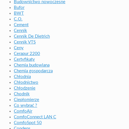
Budownictwo nowoczesne
Bufor
BWT
C.O.
Cement
Cennik
Cennik De Dietrich
Cennik VTS
Ceny
Cerapur 2200
Certyfikaty
Chemia budowlana
Chemia gospodarcza
Chłodnia
Chłodnictwo
Chłodzenie
Chodnik
Ciepłomierze
Co wybrać ?
ComfoAir
ComfoConnect LAN C
ComfoSpot 50
Condens