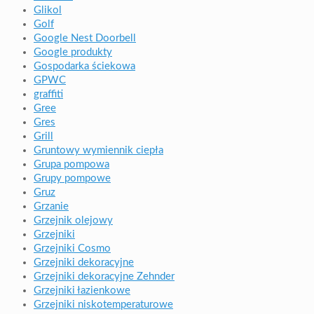
Glikol
Golf
Google Nest Doorbell
Google produkty
Gospodarka ściekowa
GPWC
graffiti
Gree
Gres
Grill
Gruntowy wymiennik ciepła
Grupa pompowa
Grupy pompowe
Gruz
Grzanie
Grzejnik olejowy
Grzejniki
Grzejniki Cosmo
Grzejniki dekoracyjne
Grzejniki dekoracyjne Zehnder
Grzejniki łazienkowe
Grzejniki niskotemperaturowe