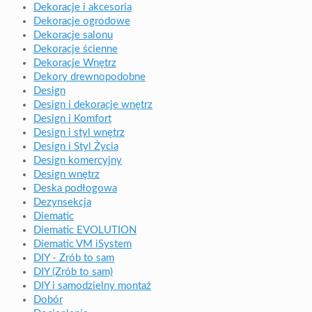
Dekoracje i akcesoria
Dekoracje ogrodowe
Dekoracje salonu
Dekoracje ścienne
Dekoracje Wnętrz
Dekory drewnopodobne
Design
Design i dekoracje wnętrz
Design i Komfort
Design i styl wnętrz
Design i Styl Życia
Design komercyjny
Design wnętrz
Deska podłogowa
Dezynsekcja
Diematic
Diematic EVOLUTION
Diematic VM iSystem
DIY - Zrób to sam
DIY (Zrób to sam)
DIY i samodzielny montaż
Dobór