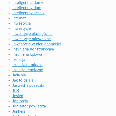
Inteligentne domy
Inteligentny dom
Inteligentny licznik
Internet
Inwestycja
Inwestycje
Inwestycje ekologiczne
Inwestycje mieszkalne
Inwestycje w nieruchomości
Inżynieria Konstrukcyjna
Inżynieria lądowa
Izolacja
Izolacja termiczna
Izolacje termiczne
Jadalnia
Jak to działa
Jastrych i posadzki
JCB
Jesień
Jonizacja
Jonizator powietrza
Junkers