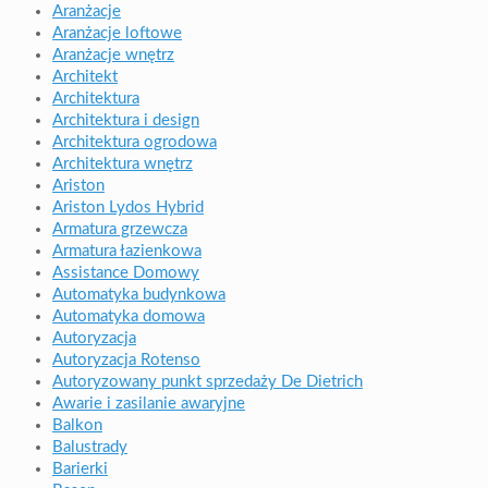
Aranżacje
Aranżacje loftowe
Aranżacje wnętrz
Architekt
Architektura
Architektura i design
Architektura ogrodowa
Architektura wnętrz
Ariston
Ariston Lydos Hybrid
Armatura grzewcza
Armatura łazienkowa
Assistance Domowy
Automatyka budynkowa
Automatyka domowa
Autoryzacja
Autoryzacja Rotenso
Autoryzowany punkt sprzedaży De Dietrich
Awarie i zasilanie awaryjne
Balkon
Balustrady
Barierki