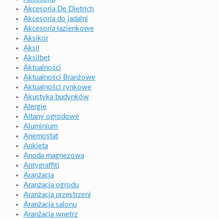
Akcesoria De Dietrich
Akcesoria do jadalni
Akcesoria łazienkowe
Aksikor
Aksil
Aksilbet
Aktualności
Aktualności Branżowe
Aktualności rynkowe
Akustyka budynków
Alergie
Altany ogrodowe
Aluminium
Anemostat
Ankieta
Anoda magnezowa
Antygraffiti
Aranżacja
Aranżacja ogrodu
Aranżacja przestrzeni
Aranżacja salonu
Aranżacja wnętrz