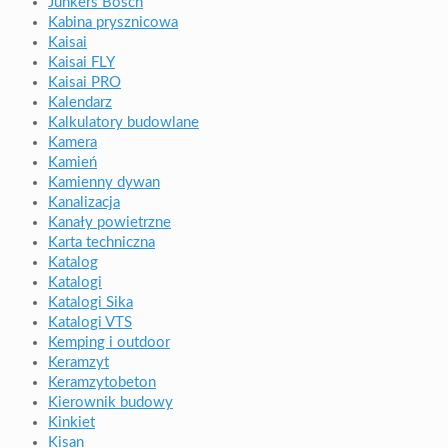
Junkers Bosch
Kabina prysznicowa
Kaisai
Kaisai FLY
Kaisai PRO
Kalendarz
Kalkulatory budowlane
Kamera
Kamień
Kamienny dywan
Kanalizacja
Kanały powietrzne
Karta techniczna
Katalog
Katalogi
Katalogi Sika
Katalogi VTS
Kemping i outdoor
Keramzyt
Keramzytobeton
Kierownik budowy
Kinkiet
Kisan