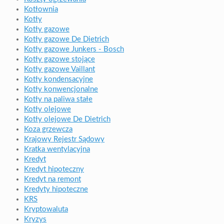
Kotłownia
Kotły
Kotły gazowe
Kotły gazowe De Dietrich
Kotły gazowe Junkers - Bosch
Kotły gazowe stojące
Kotły gazowe Vaillant
Kotły kondensacyjne
Kotły konwencjonalne
Kotły na paliwa stałe
Kotły olejowe
Kotły olejowe De Dietrich
Koza grzewcza
Krajowy Rejestr Sądowy
Kratka wentylacyjna
Kredyt
Kredyt hipoteczny
Kredyt na remont
Kredyty hipoteczne
KRS
Kryptowaluta
Kryzys