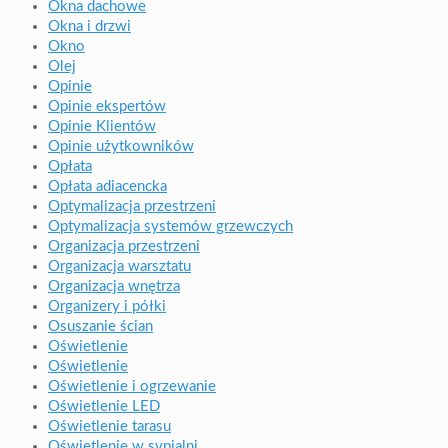
Okna dachowe
Okna i drzwi
Okno
Olej
Opinie
Opinie ekspertów
Opinie Klientów
Opinie użytkowników
Opłata
Opłata adiacencka
Optymalizacja przestrzeni
Optymalizacja systemów grzewczych
Organizacja przestrzeni
Organizacja warsztatu
Organizacja wnętrza
Organizery i półki
Osuszanie ścian
Oświetlenie
Oświetlenie
Oświetlenie i ogrzewanie
Oświetlenie LED
Oświetlenie tarasu
Oświetlenie w sypialni