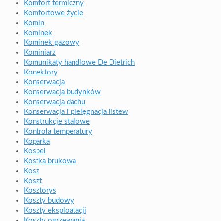
Komfort termiczny
Komfortowe życie
Komin
Kominek
Kominek gazowy
Kominiarz
Komunikaty handlowe De Dietrich
Konektory
Konserwacja
Konserwacja budynków
Konserwacja dachu
Konserwacja i pielęgnacja listew
Konstrukcje stalowe
Kontrola temperatury
Koparka
Kospel
Kostka brukowa
Kosz
Koszt
Kosztorys
Koszty budowy
Koszty eksploatacji
Koszty ogrzewania