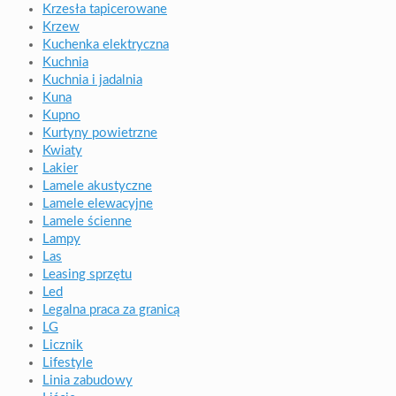
Krzesła tapicerowane
Krzew
Kuchenka elektryczna
Kuchnia
Kuchnia i jadalnia
Kuna
Kupno
Kurtyny powietrzne
Kwiaty
Lakier
Lamele akustyczne
Lamele elewacyjne
Lamele ścienne
Lampy
Las
Leasing sprzętu
Led
Legalna praca za granicą
LG
Licznik
Lifestyle
Linia zabudowy