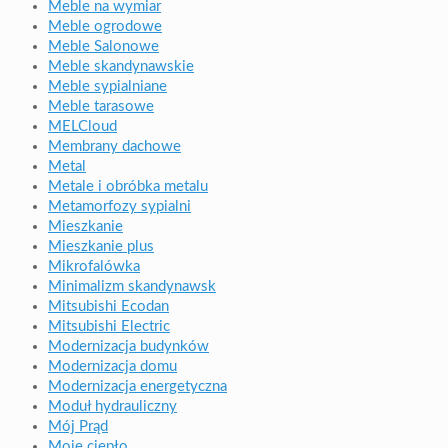
Meble na wymiar
Meble ogrodowe
Meble Salonowe
Meble skandynawskie
Meble sypialniane
Meble tarasowe
MELCloud
Membrany dachowe
Metal
Metale i obróbka metalu
Metamorfozy sypialni
Mieszkanie
Mieszkanie plus
Mikrofalówka
Minimalizm skandynawsk
Mitsubishi Ecodan
Mitsubishi Electric
Modernizacja budynków
Modernizacja domu
Modernizacja energetyczna
Moduł hydrauliczny
Mój Prąd
Moje ciepło