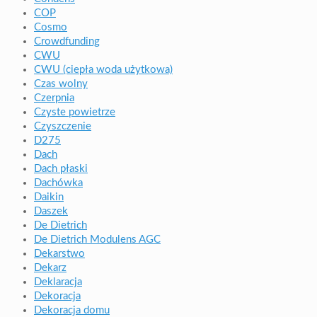
COP
Cosmo
Crowdfunding
CWU
CWU (ciepła woda użytkowa)
Czas wolny
Czerpnia
Czyste powietrze
Czyszczenie
D275
Dach
Dach płaski
Dachówka
Daikin
Daszek
De Dietrich
De Dietrich Modulens AGC
Dekarstwo
Dekarz
Deklaracja
Dekoracja
Dekoracja domu