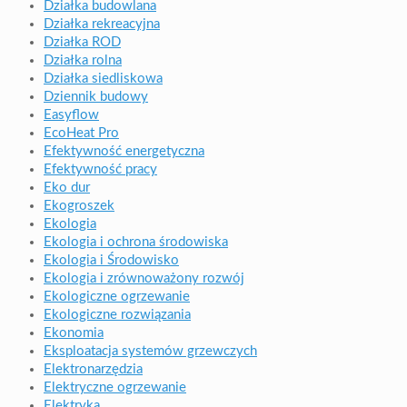
Działka budowlana
Działka rekreacyjna
Działka ROD
Działka rolna
Działka siedliskowa
Dziennik budowy
Easyflow
EcoHeat Pro
Efektywność energetyczna
Efektywność pracy
Eko dur
Ekogroszek
Ekologia
Ekologia i ochrona środowiska
Ekologia i Środowisko
Ekologia i zrównoważony rozwój
Ekologiczne ogrzewanie
Ekologiczne rozwiązania
Ekonomia
Eksploatacja systemów grzewczych
Elektronarzędzia
Elektryczne ogrzewanie
Elektryka