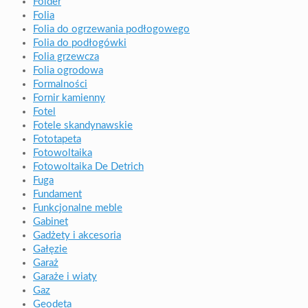
Folder
Folia
Folia do ogrzewania podłogowego
Folia do podłogówki
Folia grzewcza
Folia ogrodowa
Formalności
Fornir kamienny
Fotel
Fotele skandynawskie
Fototapeta
Fotowoltaika
Fotowoltaika De Detrich
Fuga
Fundament
Funkcjonalne meble
Gabinet
Gadżety i akcesoria
Gałęzie
Garaż
Garaże i wiaty
Gaz
Geodeta