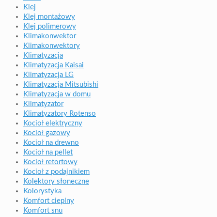
Klej
Klej montażowy
Klej polimerowy
Klimakonwektor
Klimakonwektory
Klimatyzacja
Klimatyzacja Kaisai
Klimatyzacja LG
Klimatyzacja Mitsubishi
Klimatyzacja w domu
Klimatyzator
Klimatyzatory Rotenso
Kocioł elektryczny
Kocioł gazowy
Kocioł na drewno
Kocioł na pellet
Kocioł retortowy
Kocioł z podajnikiem
Kolektory słoneczne
Kolorystyka
Komfort cieplny
Komfort snu