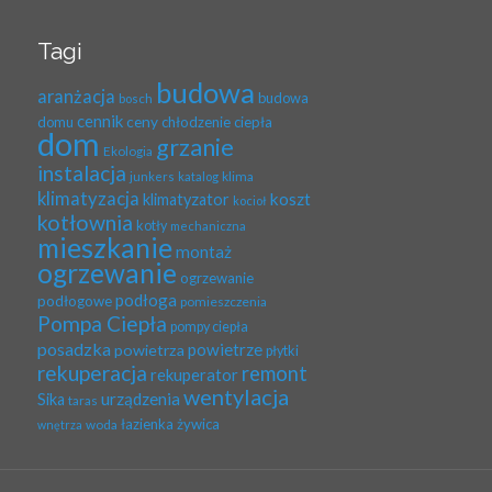
Tagi
budowa
aranżacja
budowa
bosch
cennik
ceny
domu
chłodzenie
ciepła
dom
grzanie
Ekologia
instalacja
klima
junkers
katalog
klimatyzacja
koszt
klimatyzator
kocioł
kotłownia
kotły
mechaniczna
mieszkanie
montaż
ogrzewanie
ogrzewanie
podłoga
podłogowe
pomieszczenia
Pompa Ciepła
pompy ciepła
posadzka
powietrze
powietrza
płytki
rekuperacja
remont
rekuperator
wentylacja
urządzenia
Sika
taras
łazienka
żywica
woda
wnętrza