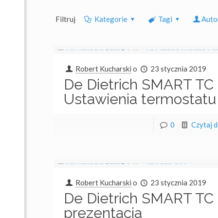
Filtruj
Kategorie
Tagi
Auto
Robert Kucharski
o
23 stycznia 2019
De Dietrich SMART TC
Ustawienia termostatu
Kontakt
0
Czytaj d
Dane adresowe:
Remont Robert Kucharski
Drogowców 14
39-200 Dębica
Napisz do nas:
Robert Kucharski
o
23 stycznia 2019
biuro@remont.biz.pl
De Dietrich SMART TC
Zadzwoń:
prezentacja