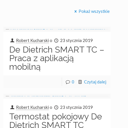
Pokaż wszystkie
Robert Kucharski
o
23 stycznia 2019
De Dietrich SMART TC –
Praca z aplikacją
mobilną
Tagi
budowa
aranżacja
budowa
bosch
0
Czytaj dalej
cennik
ceny
domu
chłodzenie
ciepła
dom
grzanie
Ekologia
instalacja
klima
junkers
katalog
klimatyzacja
koszt
klimatyzator
kocioł
Robert Kucharski
o
23 stycznia 2019
kotłownia
kotły
mechaniczna
Termostat pokojowy De
mieszkanie
montaż
ogrzewanie
Dietrich SMART TC
ogrzewanie