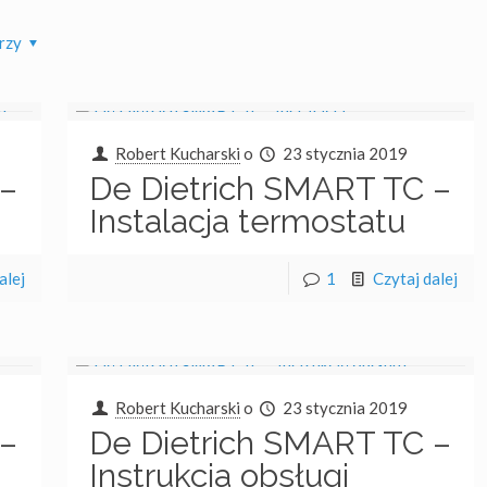
rzy
Robert Kucharski
o
23 stycznia 2019
 –
De Dietrich SMART TC –
Instalacja termostatu
O portalu
alej
1
Czytaj dalej
Portal Remontowo-Budowlany
Remont.biz.pl
to Twój przewodnik po
świecie budownictwa i remontów.
Ofertujemy najnowsze informacje,
ekspertów porady, inspiracje i
wskazówki z różnych dziedzin, takich
Robert Kucharski
o
23 stycznia 2019
jak budowa, instalacje grzewcze i
 –
De Dietrich SMART TC –
chłodnicze, aranżacja wnętrz i więcej.
Współpracujemy z profesjonalistami z
Instrukcja obsługi