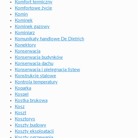
Komfort termiczny
Komfortowe życie
Komin
Kominek
Kominek gazowy
Kominiarz
Komunikaty handlowe De Dietrich
Konektory
Konserwacja
Konserwacja budynków
Konserwacja dachu
Konserwacja i pielęgnacja listew
Konstrukcje stalowe
Kontrola temperatury
Koparka
Kospel
Kostka brukowa
Kosz
Koszt
Kosztorys
Koszty budowy
Koszty eksploatacji
Koszty ogrzewania