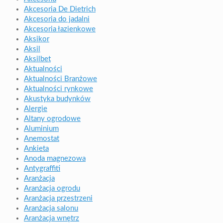
Akcesoria De Dietrich
Akcesoria do jadalni
Akcesoria łazienkowe
Aksikor
Aksil
Aksilbet
Aktualności
Aktualności Branżowe
Aktualności rynkowe
Akustyka budynków
Alergie
Altany ogrodowe
Aluminium
Anemostat
Ankieta
Anoda magnezowa
Antygraffiti
Aranżacja
Aranżacja ogrodu
Aranżacja przestrzeni
Aranżacja salonu
Aranżacja wnętrz