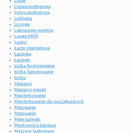
Liście
Listwa podłogowa
listwy podłogowe
Lodówka
Lossnay
Luksusowe wnętrza
Lumea MPX
Lustro
Łącze internetowe
Łazienka
Łazienki
Łóżka Kontynentalne
Łóżka Tapicerowane
Łóżko
Magazyn
Magazyn energii
Majsterkowanie
Majsterkowanie dla początkujących
Malowanie
Malowanie
Małe łazienki
Maskownica karnisza
Maszyny budowlane