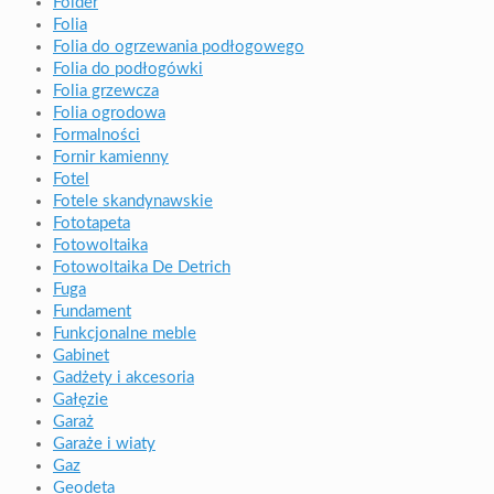
Folder
Folia
Folia do ogrzewania podłogowego
Folia do podłogówki
Folia grzewcza
Folia ogrodowa
Formalności
Fornir kamienny
Fotel
Fotele skandynawskie
Fototapeta
Fotowoltaika
Fotowoltaika De Detrich
Fuga
Fundament
Funkcjonalne meble
Gabinet
Gadżety i akcesoria
Gałęzie
Garaż
Garaże i wiaty
Gaz
Geodeta