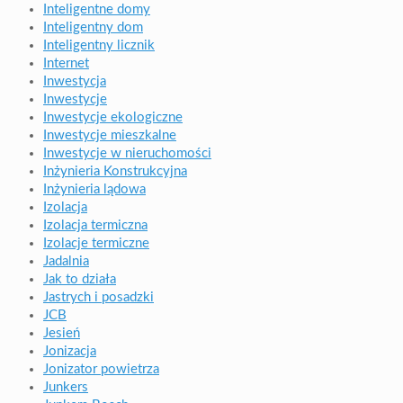
Inteligentne domy
Inteligentny dom
Inteligentny licznik
Internet
Inwestycja
Inwestycje
Inwestycje ekologiczne
Inwestycje mieszkalne
Inwestycje w nieruchomości
Inżynieria Konstrukcyjna
Inżynieria lądowa
Izolacja
Izolacja termiczna
Izolacje termiczne
Jadalnia
Jak to działa
Jastrych i posadzki
JCB
Jesień
Jonizacja
Jonizator powietrza
Junkers