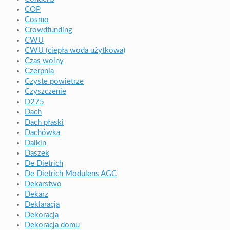
COP
Cosmo
Crowdfunding
CWU
CWU (ciepła woda użytkowa)
Czas wolny
Czerpnia
Czyste powietrze
Czyszczenie
D275
Dach
Dach płaski
Dachówka
Daikin
Daszek
De Dietrich
De Dietrich Modulens AGC
Dekarstwo
Dekarz
Deklaracja
Dekoracja
Dekoracja domu