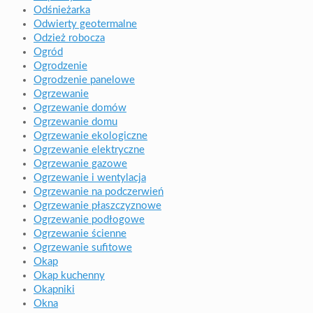
Odśnieżarka
Odwierty geotermalne
Odzież robocza
Ogród
Ogrodzenie
Ogrodzenie panelowe
Ogrzewanie
Ogrzewanie domów
Ogrzewanie domu
Ogrzewanie ekologiczne
Ogrzewanie elektryczne
Ogrzewanie gazowe
Ogrzewanie i wentylacja
Ogrzewanie na podczerwień
Ogrzewanie płaszczyznowe
Ogrzewanie podłogowe
Ogrzewanie ścienne
Ogrzewanie sufitowe
Okap
Okap kuchenny
Okapniki
Okna