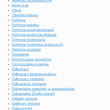
Nowości technologiczne
Nowy Ład
Obraz
Obróbka betonu
Ochrona
Ochrona majątku
Ochrona przed alergenami
Ochrona przed szkodnikami
Ochrona środowiska
Ochrona systemów grzewczych
Ochrona urządzeń
Ocieplenie
Oczyszczacze powietrza
Oczyszczalnia ścieków
Odkurzacz
Odkurzacz bezprzewodowy
Odkurzacz centralny
Odkurzacze centralne
Odnawialne materiały w budownictwie
Odnawialne Źródła Energii
Odpady zielone
Odpływy liniowe
Odpoczynek