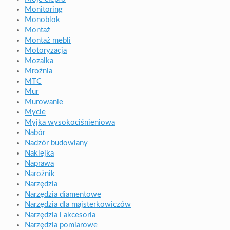
Monitoring
Monoblok
Montaż
Montaż mebli
Motoryzacja
Mozaika
Mroźnia
MTC
Mur
Murowanie
Mycie
Myjka wysokociśnieniowa
Nabór
Nadzór budowlany
Naklejka
Naprawa
Narożnik
Narzędzia
Narzędzia diamentowe
Narzędzia dla majsterkowiczów
Narzędzia i akcesoria
Narzędzia pomiarowe