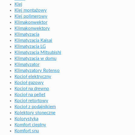
Klej
Klej montażowy
Klej polimerowy
Klimakonwektor
Klimakonwektory
Klimatyzacja
Klimatyzacja Kaisai
Klimatyzacja LG
Klimatyzacja Mitsubishi
Klimatyzacja w domu
Klimatyzator
Klimatyzatory Rotenso
Kocioł elektryczny
Kocioł gazowy
Kocioł na drewno
Kocioł na pellet
Kocioł retortowy
Kocioł z podajnikiem
Kolektory słoneczne
Kolorystyka
Komfort cieplny
Komfort snu