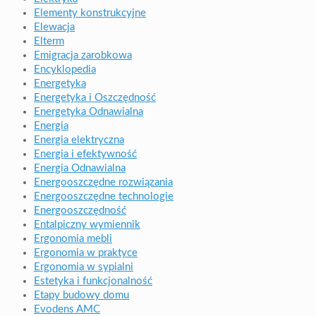
Elementy konstrukcyjne
Elewacja
Elterm
Emigracja zarobkowa
Encyklopedia
Energetyka
Energetyka i Oszczędność
Energetyka Odnawialna
Energia
Energia elektryczna
Energia i efektywność
Energia Odnawialna
Energooszczędne rozwiązania
Energooszczędne technologie
Energooszczędność
Entalpiczny wymiennik
Ergonomia mebli
Ergonomia w praktyce
Ergonomia w sypialni
Estetyka i funkcjonalność
Etapy budowy domu
Evodens AMC