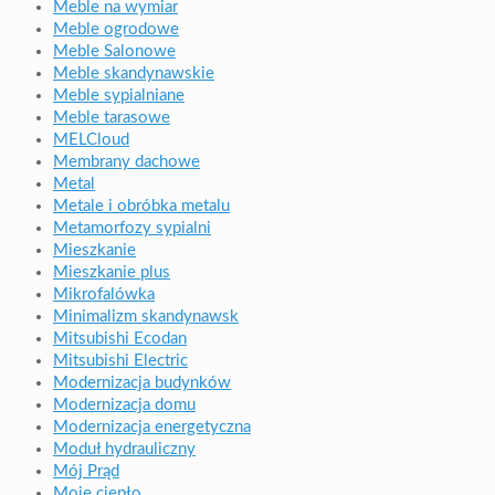
Meble na wymiar
Meble ogrodowe
Meble Salonowe
Meble skandynawskie
Meble sypialniane
Meble tarasowe
MELCloud
Membrany dachowe
Metal
Metale i obróbka metalu
Metamorfozy sypialni
Mieszkanie
Mieszkanie plus
Mikrofalówka
Minimalizm skandynawsk
Mitsubishi Ecodan
Mitsubishi Electric
Modernizacja budynków
Modernizacja domu
Modernizacja energetyczna
Moduł hydrauliczny
Mój Prąd
Moje ciepło