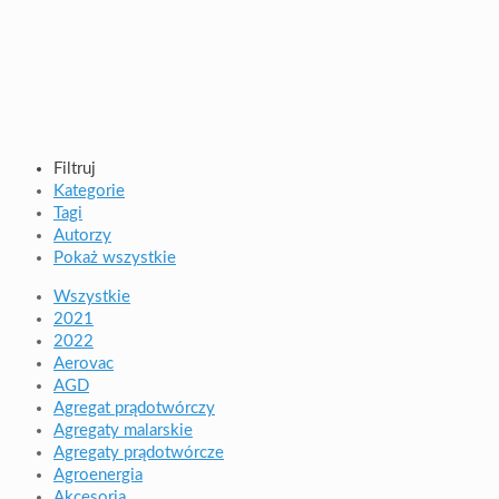
Filtruj
Kategorie
Tagi
Autorzy
Pokaż wszystkie
Wszystkie
2021
2022
Aerovac
AGD
Agregat prądotwórczy
Agregaty malarskie
Agregaty prądotwórcze
Agroenergia
Akcesoria