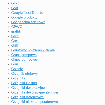
Glikol
Golf
Google Nest Doorbell
Google produkty
Gospodarka ściekowa
GPWC
graffiti
Gree
Gres
Grill
Gruntowy wymiennik ciepła
Grupa pompowa
Grupy pompowe
Gruz
Grzanie
Grzejnik olejowy
Grzejniki
Grzejniki Cosmo
Grzejniki dekoracyjne
Grzejniki dekoracyjne Zehnder
Grzejniki łazienkowe
Grzejniki niskotemperaturowe