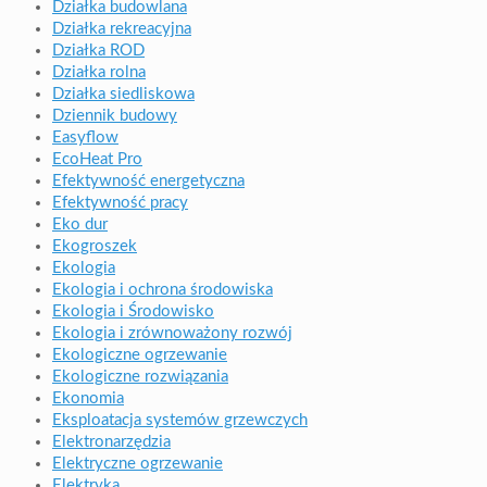
Działka budowlana
Działka rekreacyjna
Działka ROD
Działka rolna
Działka siedliskowa
Dziennik budowy
Easyflow
EcoHeat Pro
Efektywność energetyczna
Efektywność pracy
Eko dur
Ekogroszek
Ekologia
Ekologia i ochrona środowiska
Ekologia i Środowisko
Ekologia i zrównoważony rozwój
Ekologiczne ogrzewanie
Ekologiczne rozwiązania
Ekonomia
Eksploatacja systemów grzewczych
Elektronarzędzia
Elektryczne ogrzewanie
Elektryka