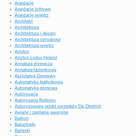
Aranżacje
Aranżacje loftowe
Aranżacje wnętrz
Architekt
Architektura
Architektura i design
Architektura ogrodowa
Architektura wnętrz
Ariston
Ariston Lydos Hybrid
Armatura grzewcza
Armatura łazienkowa
Assistance Domowy
Automatyka budynkowa
Automatyka domowa
Autoryzacja
Autoryzacja Rotenso
Autoryzowany punkt sprzedaży De Dietrich
Awarie i zasilanie awaryjne
Balkon
Balustrady
Barierki