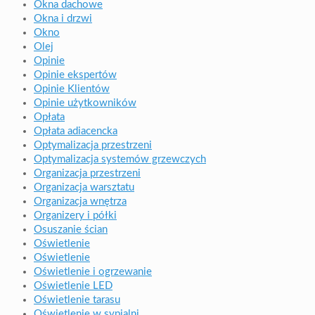
Okna dachowe
Okna i drzwi
Okno
Olej
Opinie
Opinie ekspertów
Opinie Klientów
Opinie użytkowników
Opłata
Opłata adiacencka
Optymalizacja przestrzeni
Optymalizacja systemów grzewczych
Organizacja przestrzeni
Organizacja warsztatu
Organizacja wnętrza
Organizery i półki
Osuszanie ścian
Oświetlenie
Oświetlenie
Oświetlenie i ogrzewanie
Oświetlenie LED
Oświetlenie tarasu
Oświetlenie w sypialni