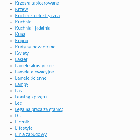
Krzesła tapicerowane
Krzew
Kuchenka elektryczna
Kuchnia
Kuchnia i jadalnia
Kuna
Kupno
Kurtyny powietrzne
Kwiaty
Lakier
Lamele akustyczne
Lamele elewacyjne
Lamele ścienne
Lampy
Las
Leasing sprzętu
Led
Legalna praca za granicą
LG
Licznik
Lifestyle
Linia zabudowy