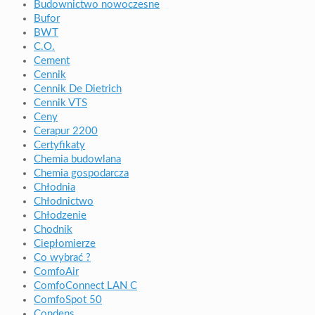
Budownictwo nowoczesne
Bufor
BWT
C.O.
Cement
Cennik
Cennik De Dietrich
Cennik VTS
Ceny
Cerapur 2200
Certyfikaty
Chemia budowlana
Chemia gospodarcza
Chłodnia
Chłodnictwo
Chłodzenie
Chodnik
Ciepłomierze
Co wybrać ?
ComfoAir
ComfoConnect LAN C
ComfoSpot 50
Condens