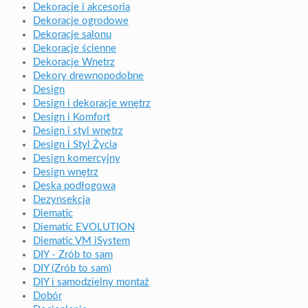
Dekoracje i akcesoria
Dekoracje ogrodowe
Dekoracje salonu
Dekoracje ścienne
Dekoracje Wnętrz
Dekory drewnopodobne
Design
Design i dekoracje wnętrz
Design i Komfort
Design i styl wnętrz
Design i Styl Życia
Design komercyjny
Design wnętrz
Deska podłogowa
Dezynsekcja
Diematic
Diematic EVOLUTION
Diematic VM iSystem
DIY - Zrób to sam
DIY (Zrób to sam)
DIY i samodzielny montaż
Dobór