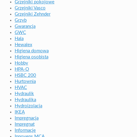
Grzejniki pokojowe
Grzejniki Vasco
Grzejniki Zehnder
Grzyb
Gwarancja
GWC
Hala
Hewalex
Higiena domowa
Higiena osobista
Hobby
HPA-O
HSBC 200
Hurtownia
HVAC
Hydraulik
Hydraulika
Hydroizolacja
IKEA
Impregnacja
Impregnat
Informacje
Innovens MCA