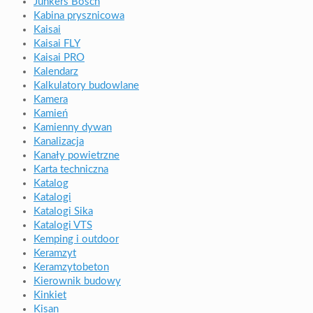
Junkers Bosch
Kabina prysznicowa
Kaisai
Kaisai FLY
Kaisai PRO
Kalendarz
Kalkulatory budowlane
Kamera
Kamień
Kamienny dywan
Kanalizacja
Kanały powietrzne
Karta techniczna
Katalog
Katalogi
Katalogi Sika
Katalogi VTS
Kemping i outdoor
Keramzyt
Keramzytobeton
Kierownik budowy
Kinkiet
Kisan