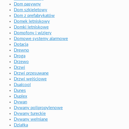
Dom pasywny
Dom szkieletowy
Dom z prefabrykatów
Domek letniskowy
Domki letniskowe
Domofony i wizjery
Domowe systemy alarmowe
Dotacja
Drewno
Droga
Drzewo
Drzwi
Drzwi przesuwane
Drzwi wejściowe
Dualcool
Dunes
Duplex
Dywan
Dywany polipropylenowe
Dywany tureckie
Dywany wełniane
Działka