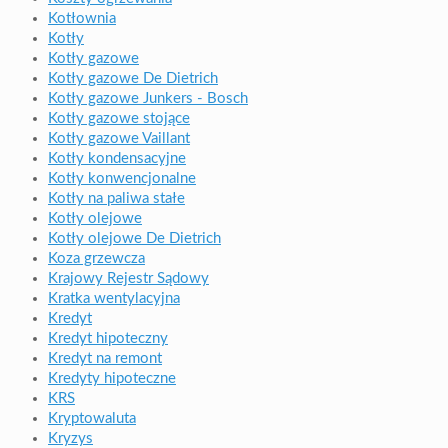
Kotłownia
Kotły
Kotły gazowe
Kotły gazowe De Dietrich
Kotły gazowe Junkers - Bosch
Kotły gazowe stojące
Kotły gazowe Vaillant
Kotły kondensacyjne
Kotły konwencjonalne
Kotły na paliwa stałe
Kotły olejowe
Kotły olejowe De Dietrich
Koza grzewcza
Krajowy Rejestr Sądowy
Kratka wentylacyjna
Kredyt
Kredyt hipoteczny
Kredyt na remont
Kredyty hipoteczne
KRS
Kryptowaluta
Kryzys