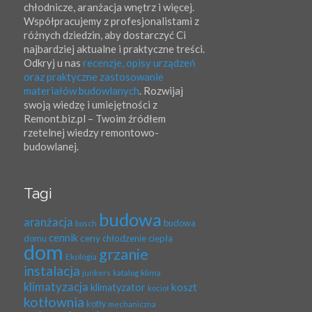
chłodnicze, aranżacja wnętrz i więcej.
Współpracujemy z profesjonalistami z
różnych dziedzin, aby dostarczyć Ci
najbardziej aktualne i praktyczne treści.
Odkryj u nas
recenzje, opisy urządzeń
oraz praktyczne zastosowanie
materiałów budowlanych
. Rozwijaj
swoją wiedzę i umiejętności z
Remont.biz.pl – Twoim źródłem
rzetelnej wiedzy remontowo-
budowlanej.
Tagi
budowa
aranżacja
budowa
bosch
cennik
ceny
domu
chłodzenie
ciepła
dom
grzanie
Ekologia
instalacja
klima
junkers
katalog
klimatyzacja
koszt
klimatyzator
kocioł
kotłownia
kotły
mechaniczna