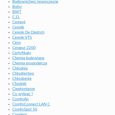
Budownictwo nowoczesne
Bufor
BWT
C.O.
Cement
Cennik
Cennik De Dietrich
Cennik VTS
Ceny
Cerapur 2200
Certyfikaty
Chemia budowlana
Chemia gospodarcza
Chłodnia
Chłodnictwo
Chłodzenie
Chodnik
Ciepłomierze
Co wybrać ?
ComfoAir
ComfoConnect LAN C
ComfoSpot 50
Condens