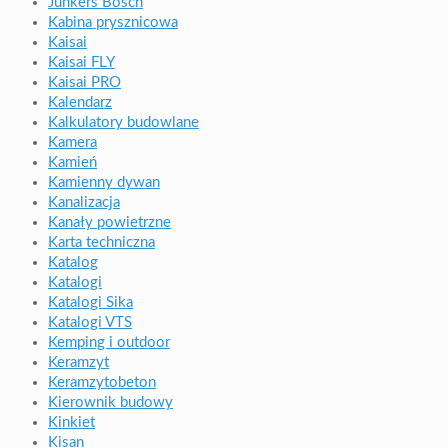
Junkers Bosch
Kabina prysznicowa
Kaisai
Kaisai FLY
Kaisai PRO
Kalendarz
Kalkulatory budowlane
Kamera
Kamień
Kamienny dywan
Kanalizacja
Kanały powietrzne
Karta techniczna
Katalog
Katalogi
Katalogi Sika
Katalogi VTS
Kemping i outdoor
Keramzyt
Keramzytobeton
Kierownik budowy
Kinkiet
Kisan