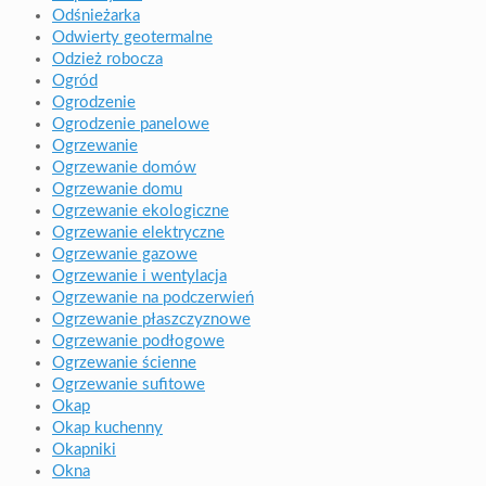
Odśnieżarka
Odwierty geotermalne
Odzież robocza
Ogród
Ogrodzenie
Ogrodzenie panelowe
Ogrzewanie
Ogrzewanie domów
Ogrzewanie domu
Ogrzewanie ekologiczne
Ogrzewanie elektryczne
Ogrzewanie gazowe
Ogrzewanie i wentylacja
Ogrzewanie na podczerwień
Ogrzewanie płaszczyznowe
Ogrzewanie podłogowe
Ogrzewanie ścienne
Ogrzewanie sufitowe
Okap
Okap kuchenny
Okapniki
Okna