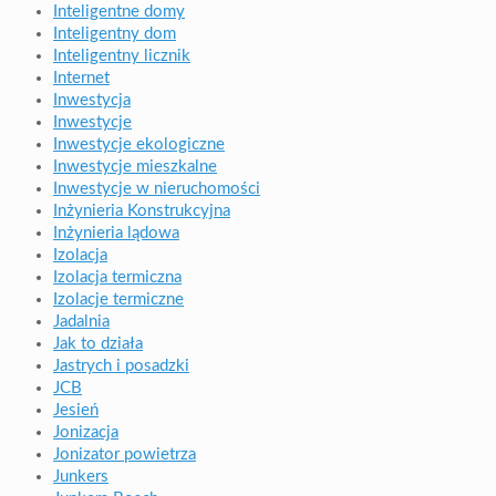
Inteligentne domy
Inteligentny dom
Inteligentny licznik
Internet
Inwestycja
Inwestycje
Inwestycje ekologiczne
Inwestycje mieszkalne
Inwestycje w nieruchomości
Inżynieria Konstrukcyjna
Inżynieria lądowa
Izolacja
Izolacja termiczna
Izolacje termiczne
Jadalnia
Jak to działa
Jastrych i posadzki
JCB
Jesień
Jonizacja
Jonizator powietrza
Junkers