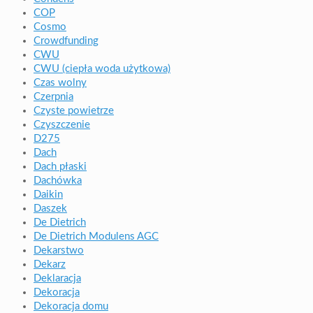
COP
Cosmo
Crowdfunding
CWU
CWU (ciepła woda użytkowa)
Czas wolny
Czerpnia
Czyste powietrze
Czyszczenie
D275
Dach
Dach płaski
Dachówka
Daikin
Daszek
De Dietrich
De Dietrich Modulens AGC
Dekarstwo
Dekarz
Deklaracja
Dekoracja
Dekoracja domu