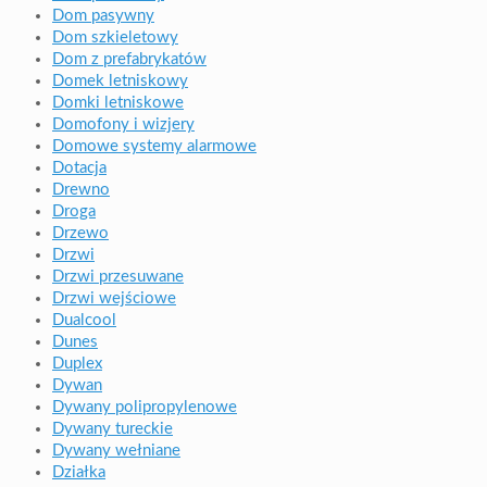
Dom pasywny
Dom szkieletowy
Dom z prefabrykatów
Domek letniskowy
Domki letniskowe
Domofony i wizjery
Domowe systemy alarmowe
Dotacja
Drewno
Droga
Drzewo
Drzwi
Drzwi przesuwane
Drzwi wejściowe
Dualcool
Dunes
Duplex
Dywan
Dywany polipropylenowe
Dywany tureckie
Dywany wełniane
Działka