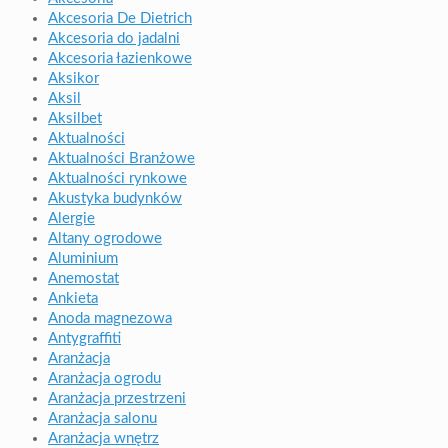
Akcesoria De Dietrich
Akcesoria do jadalni
Akcesoria łazienkowe
Aksikor
Aksil
Aksilbet
Aktualności
Aktualności Branżowe
Aktualności rynkowe
Akustyka budynków
Alergie
Altany ogrodowe
Aluminium
Anemostat
Ankieta
Anoda magnezowa
Antygraffiti
Aranżacja
Aranżacja ogrodu
Aranżacja przestrzeni
Aranżacja salonu
Aranżacja wnętrz