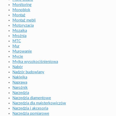
Monitoring
Monoblok
Montaż
Montaż mebli
Motoryzacja
Mozaika
Mroźnia
MTC
Mur
Murowanie
Mycie
Myjka wysokociśnieniowa
Nabór
Nadzór budowlany
Naklejka
Naprawa
Narożnik
Narzędzia
Narzędzia diamentowe
Narzędzia dla majsterkowiczów
Narzędzia i akcesoria
Narzędzia pomiarowe