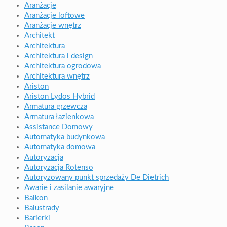
Aranżacje
Aranżacje loftowe
Aranżacje wnętrz
Architekt
Architektura
Architektura i design
Architektura ogrodowa
Architektura wnętrz
Ariston
Ariston Lydos Hybrid
Armatura grzewcza
Armatura łazienkowa
Assistance Domowy
Automatyka budynkowa
Automatyka domowa
Autoryzacja
Autoryzacja Rotenso
Autoryzowany punkt sprzedaży De Dietrich
Awarie i zasilanie awaryjne
Balkon
Balustrady
Barierki