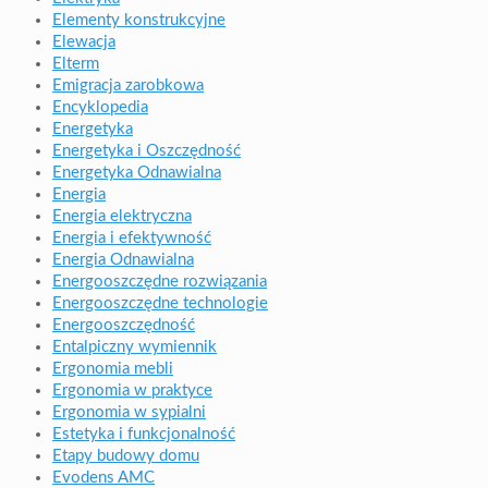
Elementy konstrukcyjne
Elewacja
Elterm
Emigracja zarobkowa
Encyklopedia
Energetyka
Energetyka i Oszczędność
Energetyka Odnawialna
Energia
Energia elektryczna
Energia i efektywność
Energia Odnawialna
Energooszczędne rozwiązania
Energooszczędne technologie
Energooszczędność
Entalpiczny wymiennik
Ergonomia mebli
Ergonomia w praktyce
Ergonomia w sypialni
Estetyka i funkcjonalność
Etapy budowy domu
Evodens AMC