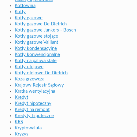
Kotłownia
Kotły
Kotły gazowe
Kotły gazowe De Dietrich
Kotły gazowe Junkers - Bosch
Kotły gazowe stojące
Kotły gazowe Vaillant
Kotły kondensacyjne
Kotły konwencjonalne
Kotły na paliwa stałe
Kotły olejowe
Kotły olejowe De Dietrich
Koza grzewcza
Krajowy Rejestr Sądowy
Kratka wentylacyjna
Kredyt
Kredyt hipoteczny
Kredyt na remont
Kredyty hipoteczne
KRS
Kryptowaluta
Kryzys