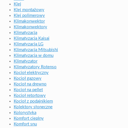
Klej
Klej montażowy
Klej polimerowy
Klimakonwektor
Klimakonwektory
Klimatyzacja
Klimatyzacja Kaisai
Klimatyzacja LG
Klimatyzacja Mitsubishi
Klimatyzacja w domu
Klimatyzator
Klimatyzatory Rotenso
Kocioł elektryczny
Kocioł gazowy
Kocioł na drewno
Kocioł na pellet
Kocioł retortowy
Kocioł z podajnikiem
Kolektory słoneczne
Kolorystyka
Komfort cieplny
Komfort snu