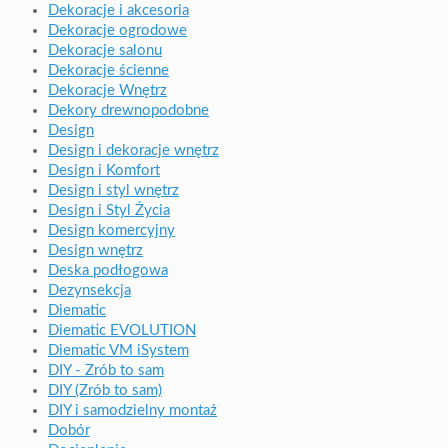
Dekoracje i akcesoria
Dekoracje ogrodowe
Dekoracje salonu
Dekoracje ścienne
Dekoracje Wnętrz
Dekory drewnopodobne
Design
Design i dekoracje wnętrz
Design i Komfort
Design i styl wnętrz
Design i Styl Życia
Design komercyjny
Design wnętrz
Deska podłogowa
Dezynsekcja
Diematic
Diematic EVOLUTION
Diematic VM iSystem
DIY - Zrób to sam
DIY (Zrób to sam)
DIY i samodzielny montaż
Dobór