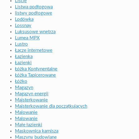
Liście
Listwa podłogowa
listwy podłogowe
Lodówka
Lossnay
Luksusowe wnętrza
Lumea MPX
Lustro
Łącze internetowe
Łazienka
Łazienki
Łóżka Kontynentalne
Łóżka Tapicerowane
Łóżko
Magazyn
Magazyn energii
Majsterkowanie
Majsterkowanie dla początkujących
Malowanie
Malowanie
Małe łazienki
Maskownica karnisza
Maszyny budowlane