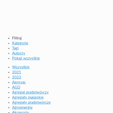
Filtruj
Kategorie
Tagi
Autorzy
Pokaż wszystkie
Wszystkie
2021
2022
Aerovac
AGD
Agregat prądotwórczy
Agregaty malarskie
Agregaty prądotwórcze
Agroenergia
Akcesoria