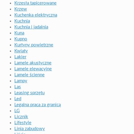
Krzesła tapicerowane
Krzew
Kuchenka elektryczna
Kuchnia
Kuchnia i jadalnia
Kuna
Kupno
Kurtyny powietrzne
Kwiaty
Lakier
Lamele akustyczne
Lamele elewacyjne
Lamele ścienne
Lampy
Las
Leasing sprzętu
Led
Legalna praca za granicą
LG
Licznik
Lifestyle
Linia zabudowy