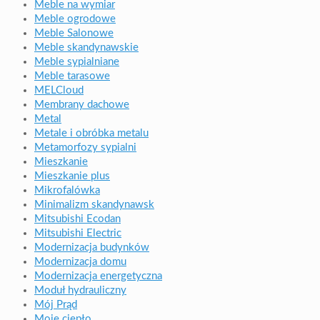
Meble na wymiar
Meble ogrodowe
Meble Salonowe
Meble skandynawskie
Meble sypialniane
Meble tarasowe
MELCloud
Membrany dachowe
Metal
Metale i obróbka metalu
Metamorfozy sypialni
Mieszkanie
Mieszkanie plus
Mikrofalówka
Minimalizm skandynawsk
Mitsubishi Ecodan
Mitsubishi Electric
Modernizacja budynków
Modernizacja domu
Modernizacja energetyczna
Moduł hydrauliczny
Mój Prąd
Moje ciepło