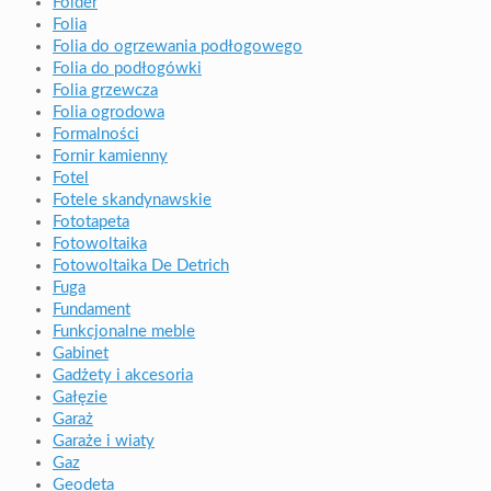
Folder
Folia
Folia do ogrzewania podłogowego
Folia do podłogówki
Folia grzewcza
Folia ogrodowa
Formalności
Fornir kamienny
Fotel
Fotele skandynawskie
Fototapeta
Fotowoltaika
Fotowoltaika De Detrich
Fuga
Fundament
Funkcjonalne meble
Gabinet
Gadżety i akcesoria
Gałęzie
Garaż
Garaże i wiaty
Gaz
Geodeta