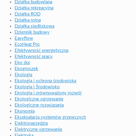
Działka budowlana
Działka rekreacyjna
Działka ROD
Działka rolna
Działka siedliskowa
Dziennik budowy
Easyflow
EcoHeat Pro
Efektywność energetyczna
Efektywność pracy
Eko dur
Ekogroszek
Ekologia
Ekologia i ochrona środowiska
Ekologia i Środowisko
Ekologia i zrównoważony rozwój
Ekologiczne ogrzewanie
Ekologiczne rozwiązania
Ekonomia
Eksploatacja systemów grzewczych
Elektronarzędzia
Elektryczne ogrzewanie
Elektryka