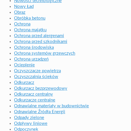
Nowości technologiczne
Nowy Ład
Obraz
Obróbka betonu
Ochrona
Ochrona majątku
Ochrona przed alergenami
Ochrona przed szkodnikami
Ochrona środowiska
Ochrona systemów grzewczych
Ochrona urządzeń
Ocieplenie
Oczyszczacze powietrza
Oczyszczalnia ścieków
Odkurzacz
Odkurzacz bezprzewodowy
Odkurzacz centralny
Odkurzacze centralne
Odnawialne materiały w budownictwie
Odnawialne Źródła Energii
Odpady zielone
Odpływy liniowe
Odpoczynek