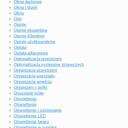
Okna dachowe
Okna i drzwi
Okno
Olej
Opinie
Opinie ekspertów
Opinie Klientów
Opinie użytkowników
Opłata
Opłata adiacencka
Optymalizacja przestrzeni
Optymalizacja systemów grzewczych
Organizacja przestrzeni
Organizacja warsztatu
Organizacja wnętrza
Organizery i półki
Osuszanie ścian
Oświetlenie
Oświetlenie
Oświetlenie i ogrzewanie
Oświetlenie LED
Oświetlenie tarasu
Oświetlenie w sypialni