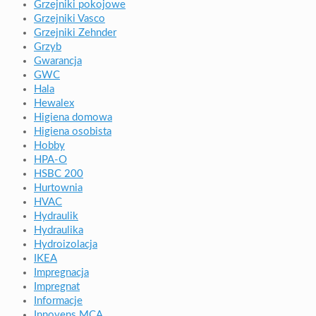
Grzejniki pokojowe
Grzejniki Vasco
Grzejniki Zehnder
Grzyb
Gwarancja
GWC
Hala
Hewalex
Higiena domowa
Higiena osobista
Hobby
HPA-O
HSBC 200
Hurtownia
HVAC
Hydraulik
Hydraulika
Hydroizolacja
IKEA
Impregnacja
Impregnat
Informacje
Innovens MCA