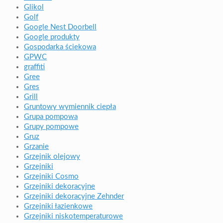
Glikol
Golf
Google Nest Doorbell
Google produkty
Gospodarka ściekowa
GPWC
graffiti
Gree
Gres
Grill
Gruntowy wymiennik ciepła
Grupa pompowa
Grupy pompowe
Gruz
Grzanie
Grzejnik olejowy
Grzejniki
Grzejniki Cosmo
Grzejniki dekoracyjne
Grzejniki dekoracyjne Zehnder
Grzejniki łazienkowe
Grzejniki niskotemperaturowe