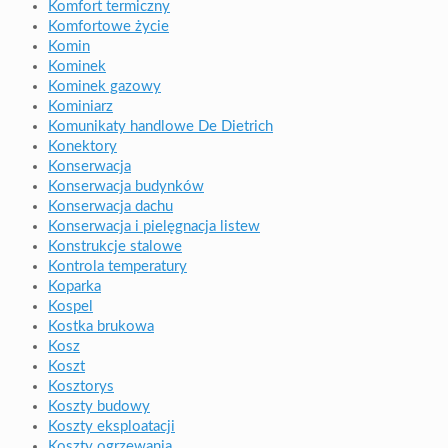
Komfort termiczny
Komfortowe życie
Komin
Kominek
Kominek gazowy
Kominiarz
Komunikaty handlowe De Dietrich
Konektory
Konserwacja
Konserwacja budynków
Konserwacja dachu
Konserwacja i pielęgnacja listew
Konstrukcje stalowe
Kontrola temperatury
Koparka
Kospel
Kostka brukowa
Kosz
Koszt
Kosztorys
Koszty budowy
Koszty eksploatacji
Koszty ogrzewania