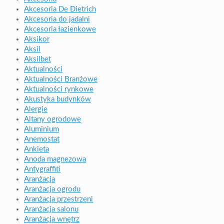
Akcesoria De Dietrich
Akcesoria do jadalni
Akcesoria łazienkowe
Aksikor
Aksil
Aksilbet
Aktualności
Aktualności Branżowe
Aktualności rynkowe
Akustyka budynków
Alergie
Altany ogrodowe
Aluminium
Anemostat
Ankieta
Anoda magnezowa
Antygraffiti
Aranżacja
Aranżacja ogrodu
Aranżacja przestrzeni
Aranżacja salonu
Aranżacja wnętrz