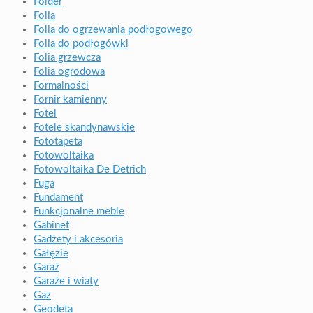
Folder
Folia
Folia do ogrzewania podłogowego
Folia do podłogówki
Folia grzewcza
Folia ogrodowa
Formalności
Fornir kamienny
Fotel
Fotele skandynawskie
Fototapeta
Fotowoltaika
Fotowoltaika De Detrich
Fuga
Fundament
Funkcjonalne meble
Gabinet
Gadżety i akcesoria
Gałęzie
Garaż
Garaże i wiaty
Gaz
Geodeta