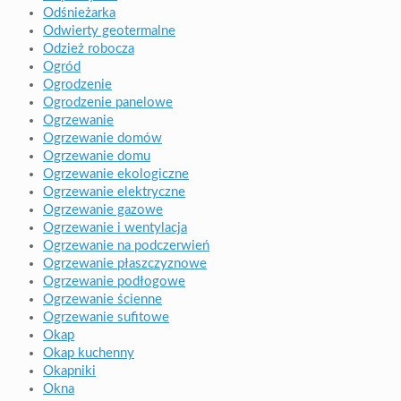
Odśnieżarka
Odwierty geotermalne
Odzież robocza
Ogród
Ogrodzenie
Ogrodzenie panelowe
Ogrzewanie
Ogrzewanie domów
Ogrzewanie domu
Ogrzewanie ekologiczne
Ogrzewanie elektryczne
Ogrzewanie gazowe
Ogrzewanie i wentylacja
Ogrzewanie na podczerwień
Ogrzewanie płaszczyznowe
Ogrzewanie podłogowe
Ogrzewanie ścienne
Ogrzewanie sufitowe
Okap
Okap kuchenny
Okapniki
Okna