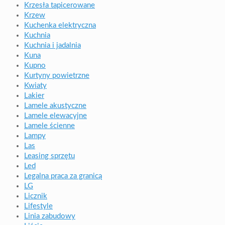
Krzesła tapicerowane
Krzew
Kuchenka elektryczna
Kuchnia
Kuchnia i jadalnia
Kuna
Kupno
Kurtyny powietrzne
Kwiaty
Lakier
Lamele akustyczne
Lamele elewacyjne
Lamele ścienne
Lampy
Las
Leasing sprzętu
Led
Legalna praca za granicą
LG
Licznik
Lifestyle
Linia zabudowy