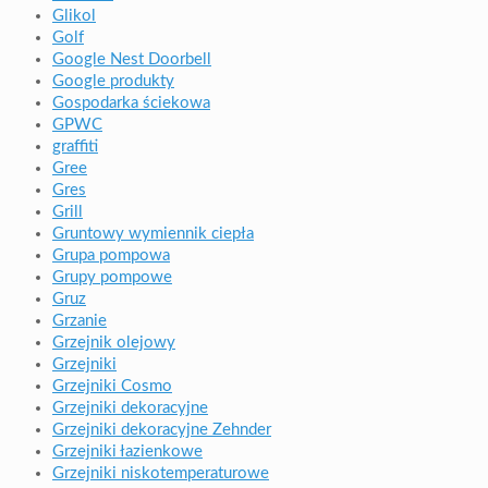
Glikol
Golf
Google Nest Doorbell
Google produkty
Gospodarka ściekowa
GPWC
graffiti
Gree
Gres
Grill
Gruntowy wymiennik ciepła
Grupa pompowa
Grupy pompowe
Gruz
Grzanie
Grzejnik olejowy
Grzejniki
Grzejniki Cosmo
Grzejniki dekoracyjne
Grzejniki dekoracyjne Zehnder
Grzejniki łazienkowe
Grzejniki niskotemperaturowe