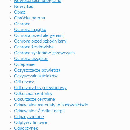
Nowości technologiczne
Nowy Ład
Obraz
Obróbka betonu
Ochrona
Ochrona majątku
Ochrona przed alergenami
Ochrona przed szkodnikami
Ochrona środowiska
Ochrona systemów grzewczych
Ochrona urządzeń
Ocieplenie
Oczyszczacze powietrza
Oczyszczalnia ścieków
Odkurzacz
Odkurzacz bezprzewodowy
Odkurzacz centralny
Odkurzacze centralne
Odnawialne materiały w budownictwie
Odnawialne Źródła Energii
Odpady zielone
Odpływy liniowe
Odpoczynek