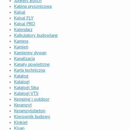
Junkers Bosch
Kabina prysznicowa
Kaisai
Kaisai FLY
Kaisai PRO
Kalendarz
Kalkulatory budowlane
Kamera
Kamień
Kamienny dywan
Kanalizacja
Kanały powietrzne
Karta techniczna
Katalog
Katalogi
Katalogi Sika
Katalogi VTS
Kemping i outdoor
Keramzyt
Keramzytobeton
Kierownik budowy
Kinkiet
Kisan