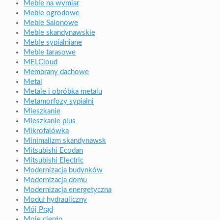
Meble na wymiar
Meble ogrodowe
Meble Salonowe
Meble skandynawskie
Meble sypialniane
Meble tarasowe
MELCloud
Membrany dachowe
Metal
Metale i obróbka metalu
Metamorfozy sypialni
Mieszkanie
Mieszkanie plus
Mikrofalówka
Minimalizm skandynawsk
Mitsubishi Ecodan
Mitsubishi Electric
Modernizacja budynków
Modernizacja domu
Modernizacja energetyczna
Moduł hydrauliczny
Mój Prąd
Moje ciepło