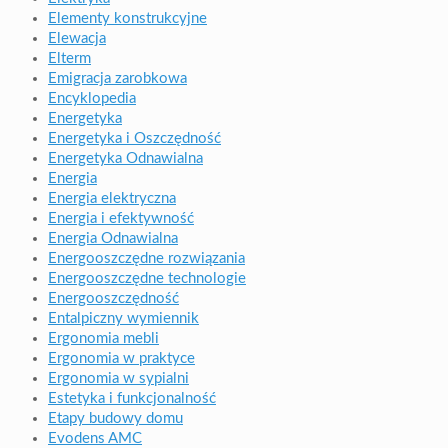
Elementy konstrukcyjne
Elewacja
Elterm
Emigracja zarobkowa
Encyklopedia
Energetyka
Energetyka i Oszczędność
Energetyka Odnawialna
Energia
Energia elektryczna
Energia i efektywność
Energia Odnawialna
Energooszczędne rozwiązania
Energooszczędne technologie
Energooszczędność
Entalpiczny wymiennik
Ergonomia mebli
Ergonomia w praktyce
Ergonomia w sypialni
Estetyka i funkcjonalność
Etapy budowy domu
Evodens AMC