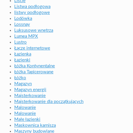
Liście
Listwa podłogowa
listwy podłogowe
Lodówka
Lossnay
Luksusowe wnętrza
Lumea MPX
Lustro
Łącze internetowe
Łazienka
Łazienki
Łóżka Kontynentalne
Łóżka Tapicerowane
Łóżko
Magazyn
Magazyn energii
Majsterkowanie
Majsterkowanie dla początkujących
Malowanie
Malowanie
Małe łazienki
Maskownica karnisza
Maszyny budowlane