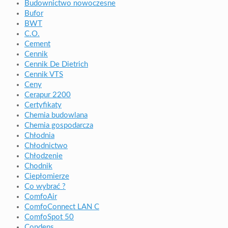
Budownictwo nowoczesne
Bufor
BWT
C.O.
Cement
Cennik
Cennik De Dietrich
Cennik VTS
Ceny
Cerapur 2200
Certyfikaty
Chemia budowlana
Chemia gospodarcza
Chłodnia
Chłodnictwo
Chłodzenie
Chodnik
Ciepłomierze
Co wybrać ?
ComfoAir
ComfoConnect LAN C
ComfoSpot 50
Condens