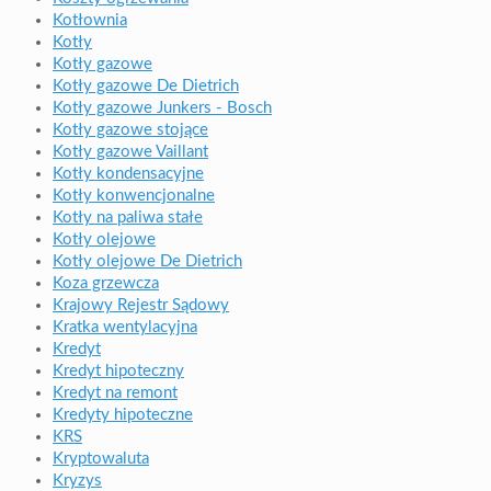
Kotłownia
Kotły
Kotły gazowe
Kotły gazowe De Dietrich
Kotły gazowe Junkers - Bosch
Kotły gazowe stojące
Kotły gazowe Vaillant
Kotły kondensacyjne
Kotły konwencjonalne
Kotły na paliwa stałe
Kotły olejowe
Kotły olejowe De Dietrich
Koza grzewcza
Krajowy Rejestr Sądowy
Kratka wentylacyjna
Kredyt
Kredyt hipoteczny
Kredyt na remont
Kredyty hipoteczne
KRS
Kryptowaluta
Kryzys