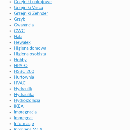
Grzejniki pokojowe
Grzejniki Vasco
Grzejniki Zehnder
Grzyb
Gwarancja
GWC
Hala
Hewalex
Higiena domowa
Higiena osobista
Hobby
HPA-O
HSBC 200
Hurtownia
HVAC
Hydraulik
Hydraulika
Hydroizolacja
IKEA
Impregnacja
Impregnat
Informacje
Innovens MCA