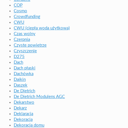
COP
Cosmo
Crowdfunding
CWU
CWU (ciepła woda użytkowa)
Czas wolny
Czerpnia
Czyste powietrze
Czyszczenie
D275
Dach
Dach płaski
Dachówka
Daikin
Daszek
De Dietrich
De Dietrich Modulens AGC
Dekarstwo
Dekarz
Deklaracja
Dekoracja
Dekoracja domu