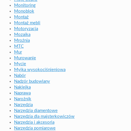
Monitoring
Monoblok
Montaż
Montaż mebli
Motoryzacja
Mozaika
Mroźnia
MTC
Mur
Murowanie
Mycie
Myjka wysokociśnieniowa
Nabór
Nadzór budowlany
Naklejka
Naprawa
Narożnik
Narzędzia
Narzędzia diamentowe
Narzędzia dla majsterkowiczów
Narzędzia i akcesoria
Narzędzia pomiarowe