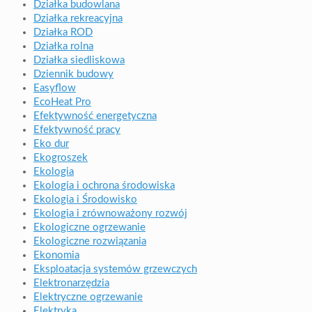
Działka budowlana
Działka rekreacyjna
Działka ROD
Działka rolna
Działka siedliskowa
Dziennik budowy
Easyflow
EcoHeat Pro
Efektywność energetyczna
Efektywność pracy
Eko dur
Ekogroszek
Ekologia
Ekologia i ochrona środowiska
Ekologia i Środowisko
Ekologia i zrównoważony rozwój
Ekologiczne ogrzewanie
Ekologiczne rozwiązania
Ekonomia
Eksploatacja systemów grzewczych
Elektronarzędzia
Elektryczne ogrzewanie
Elektryka