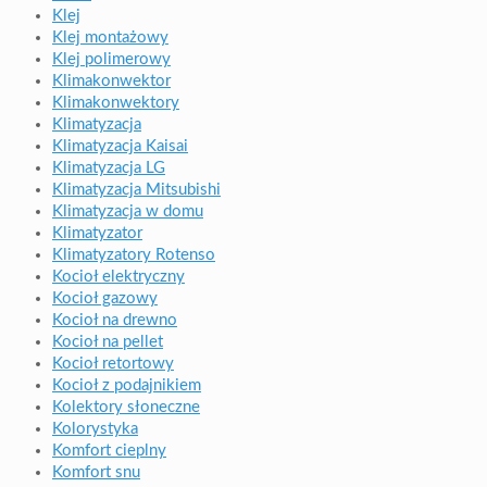
Klej
Klej montażowy
Klej polimerowy
Klimakonwektor
Klimakonwektory
Klimatyzacja
Klimatyzacja Kaisai
Klimatyzacja LG
Klimatyzacja Mitsubishi
Klimatyzacja w domu
Klimatyzator
Klimatyzatory Rotenso
Kocioł elektryczny
Kocioł gazowy
Kocioł na drewno
Kocioł na pellet
Kocioł retortowy
Kocioł z podajnikiem
Kolektory słoneczne
Kolorystyka
Komfort cieplny
Komfort snu