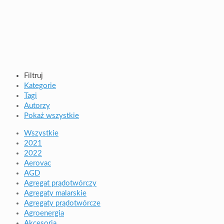
Filtruj
Kategorie
Tagi
Autorzy
Pokaż wszystkie
Wszystkie
2021
2022
Aerovac
AGD
Agregat prądotwórczy
Agregaty malarskie
Agregaty prądotwórcze
Agroenergia
Akcesoria