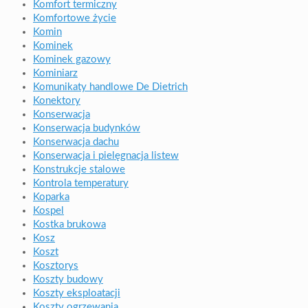
Komfort termiczny
Komfortowe życie
Komin
Kominek
Kominek gazowy
Kominiarz
Komunikaty handlowe De Dietrich
Konektory
Konserwacja
Konserwacja budynków
Konserwacja dachu
Konserwacja i pielęgnacja listew
Konstrukcje stalowe
Kontrola temperatury
Koparka
Kospel
Kostka brukowa
Kosz
Koszt
Kosztorys
Koszty budowy
Koszty eksploatacji
Koszty ogrzewania