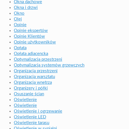
Okna dachowe
Okna i drzwi
Okno
Olej
Opinie
Opinie ekspertów
Opinie Klientów
Opinie użytkowników
Opłata
Opłata adiacencka
Optymalizacja przestrzeni
Optymalizacja systemów grzewczych
Organizacja przestrzeni
Organizacja warsztatu
Organizacja wnętrza
Organizery i półki
Osuszanie ścian
Oświetlenie
Oświetlenie
Oświetlenie i ogrzewanie
Oświetlenie LED
Oświetlenie tarasu
Oświetlenie w sypialni