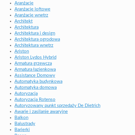
Aranżacje
Aranżacje loftowe
Aranżacje wnętrz
Architekt
Architektura
Architektura i design
Architektura ogrodowa
Architektura wnętrz
Ariston
Ariston Lydos Hybrid
Armatura grzewcza
Armatura łazienkowa
Assistance Domowy
Automatyka budynkowa
Automatyka domowa
Autoryzacja
Autoryzacja Rotenso
Autoryzowany punkt sprzedaży De Dietrich
Awarie i zasilanie awaryjne
Balkon
Balustrady
Barierki