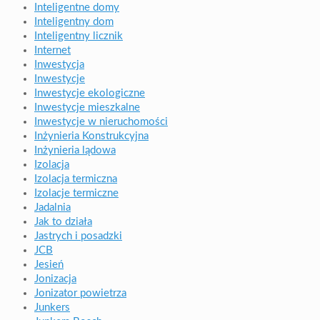
Inteligentne domy
Inteligentny dom
Inteligentny licznik
Internet
Inwestycja
Inwestycje
Inwestycje ekologiczne
Inwestycje mieszkalne
Inwestycje w nieruchomości
Inżynieria Konstrukcyjna
Inżynieria lądowa
Izolacja
Izolacja termiczna
Izolacje termiczne
Jadalnia
Jak to działa
Jastrych i posadzki
JCB
Jesień
Jonizacja
Jonizator powietrza
Junkers