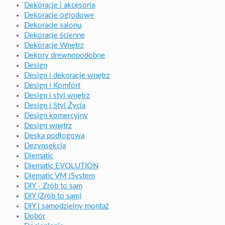
Dekoracje i akcesoria
Dekoracje ogrodowe
Dekoracje salonu
Dekoracje ścienne
Dekoracje Wnętrz
Dekory drewnopodobne
Design
Design i dekoracje wnętrz
Design i Komfort
Design i styl wnętrz
Design i Styl Życia
Design komercyjny
Design wnętrz
Deska podłogowa
Dezynsekcja
Diematic
Diematic EVOLUTION
Diematic VM iSystem
DIY - Zrób to sam
DIY (Zrób to sam)
DIY i samodzielny montaż
Dobór