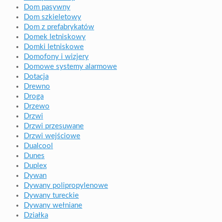
Dom pasywny
Dom szkieletowy
Dom z prefabrykatów
Domek letniskowy
Domki letniskowe
Domofony i wizjery
Domowe systemy alarmowe
Dotacja
Drewno
Droga
Drzewo
Drzwi
Drzwi przesuwane
Drzwi wejściowe
Dualcool
Dunes
Duplex
Dywan
Dywany polipropylenowe
Dywany tureckie
Dywany wełniane
Działka