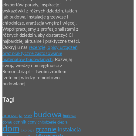
ekspertów porady, inspiracje i
wskazówki z różnych dziedzin, takich
jak budowa, instalacje grzewcze i
chłodnicze, aranżacja wnętrz i więcej.
Współpracujemy z profesjonalistami z
różnych dziedzin, aby dostarczyć Ci
najbardziej aktualne i praktyczne treści.
Odkryj u nas
recenzje, opisy urządzeń
oraz praktyczne zastosowanie
materiałów budowlanych
. Rozwijaj
swoją wiedzę i umiejętności z
Remont.biz.pl – Twoim źródłem
rzetelnej wiedzy remontowo-
budowlanej.
Tagi
budowa
aranżacja
budowa
bosch
cennik
ceny
domu
chłodzenie
ciepła
dom
grzanie
instalacja
Ekologia