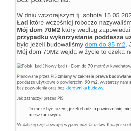
W dniu wczorajszym tj. sobota 15.05.2
Ład
które wcześniej roboczo nazywaliś
Mój dom 70M2
który według zapowiedz
przypadku wykorzystania poddasza u
było jeżeli budowaliśmy
dom do 35 m2
.
Mój dom 70M2 wejdą w życie to czeka 
Planowane przez PIS
zmiany w zakresie prawa budowlan
poddasze użytkowe o powierzchni
90 m2
, wystarczy nam
bez pozwolenia oraz bez
kierownika budowy
.
Jak zaznaczył prezes PIS:
To może być razem, jeżeli chodzi o powierzchnię mies
mieszkaniowym.
W dalszej części swojej wypowiedzi Jarosław Kaczyński okr