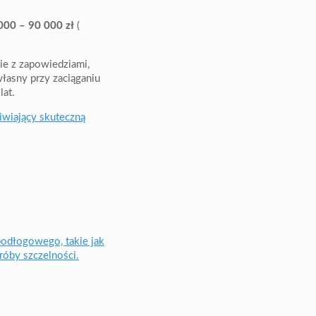
000 – 90 000 zł
(
ie z zapowiedziami,
asny przy zaciąganiu
lat.