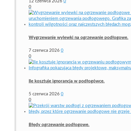
12 czerwca 2026
0
0
Wygrzewanie wylewki na ogrzewanie podłogowe.
7 czerwca 2026
0
0
Ile kosztuje ignorancja w podłogówce.
5 czerwca 2026
0
0
Błędy ogrzewanie podłogowe.