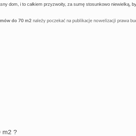
własny dom, i to całkiem przyzwoity, za sumę stosunkowo niewielką,
domów do 70 m2
należy poczekać na publikacje nowelizacji prawa b
0 m2 ?