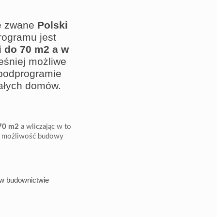
we zwane
Polski
ogramu jest
 do 70 m2 a w
eśniej możliwe
 podprogramie
ałych domów.
70 m2
a wliczając w to
a możliwość budowy
a w budownictwie