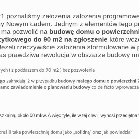
021 poznaliśmy założenia założenia programo
my Nowym Ładem. Jednym z elementów tego pr
i ma pozwolić na
budowę domu o powierzchni
żytkowego do 90 m2 na zgłoszenie
które wcz
 Jeżeli rzeczywiście założenia sformułowane w
nas prawdziwa rewolucja w obszarze budowy m
ego
zakładają iż w przypadku
budowy małego domu o powierzchni 
samo zawiadomienie o planowaniu budowy
co de facto wprowadz
zkalną, około 90 mkw. A więc tyle, ile w tej chwili wynosi przeciętn
eślił taka powierzchnię domu jako „solidną” oraz jak powiedział