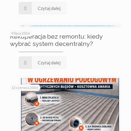
Czytaj dalej
9 lipca 2026
Rekuperacja bez remontu: kiedy
wybrać system decentralny?
Czytaj dalej
12 czerwca 2026