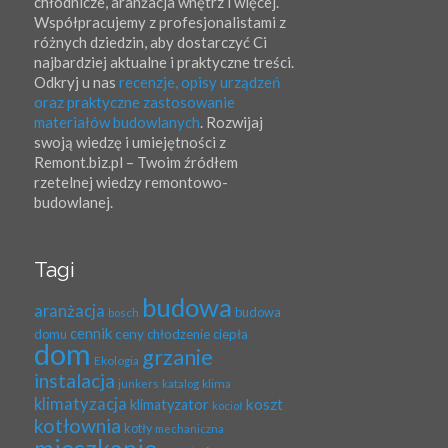
chłodnicze, aranżacja wnętrz i więcej.
Współpracujemy z profesjonalistami z
różnych dziedzin, aby dostarczyć Ci
najbardziej aktualne i praktyczne treści.
Odkryj u nas
recenzje, opisy urządzeń
oraz praktyczne zastosowanie
materiałów budowlanych
. Rozwijaj
swoją wiedzę i umiejętności z
Remont.biz.pl – Twoim źródłem
rzetelnej wiedzy remontowo-
budowlanej.
Tagi
budowa
aranżacja
budowa
bosch
cennik
ceny
domu
chłodzenie
ciepła
dom
grzanie
Ekologia
instalacja
klima
junkers
katalog
klimatyzacja
koszt
klimatyzator
kocioł
kotłownia
kotły
mechaniczna