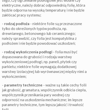
tego, czy ogrzewanie podłogowe jest wodne czy
elektryczne, należy dobrać odpowiednią folię, która
będzie odporna na wysoką temperaturę i nie będzie
zakłócać pracy systemu;
-
rodzaj podłoża
- niektóre folie są przeznaczone
tylko do określonych typów podłoża, np.
drewnianego, betonowego lub ceramicznego;
należy sprawdzić, czy folia jest kompatybilna z
podłożem i nie będzie powodować uszkodzeń;
-
rodzaj wykończenia podłogi
- folia musi być
dopasowana do grubości i rodzaju warstwy
wykończeniowej podłogi, np. paneli, płytek czy
parkietu; niektóre folie wymagają dodatkowej
warstwy izolacyjnej lub wyrównawczej między nimi a
wykończeniem;
-
parametry techniczne
- ważne są takie cechy folii
jak grubość, gramatura, współczynnik odbicia ciepła,
współczynnik przenikania pary wodnej czy
odporność na uszkodzenia mechaniczne; im lepsze
parametry techniczne, tym lepsza jakość i trwałość
folii.