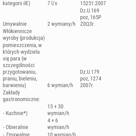
kategorii ilE)
7 l/s
15251:2007
Dz.U.169
poz, 165P
Umywalnie
2 wymiany/h
Z0Q3r.
Włókiennicze
wyroby {produkcja)
pomieszczenia, w
których wydziela
się para {w
szczególności
przygotowaniu,
Dz.U.179
praniu, bieleniu,
poz, 1274
barwieniu)
6 wymian/h
2007r.
Zakłady
gastronomiczne:
15 + 30
- Kuchnie*)
wymian/h
4 + 6
- Obieralnie
wymian/h
- Zmywalnie
10 wymian/h