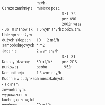
m:Vh -
Garaże zamknięte
miejsce post.
Dz.U .75
poz. 690
2002r. wraz
- Do 10 stanowisk
1,5 wymiany/h
z póżn. zm.
Hale sprzedaży w
dużych sklepach
10 + 12 m3/h
samoobsługowych
* m2
Jadalnie
2 wymiany/h
Dz.U. 31
Kesony (dzwony
30 rrf/h *
poz. 2OS
nurkowe)
osobę
1952r.
Komunikacja
1,5 wymiany/h
Kuchnie w budynkach mieszkalnych:
- z oknem
zewnętrznym,
wyposażone w
kuchnię gazową lub
węglową
70 mJ/h