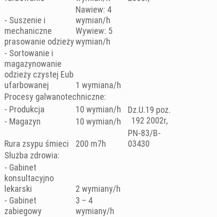
Nawiew: 4
- Suszenie i
wymian/h
mechaniczne
Wywiew: 5
prasowanie odzieży
wymian/h
- Sortowanie i
magazynowanie
odzieży czystej Eub
ufarbowanej
1 wymiana/h
Procesy galwanotechniczne:
- Produkcja
10 wymian/h
Dz.U.19 poz.
192 2002r,
- Magazyn
10 wymian/h
PN-83/B-
Rura zsypu śmieci
200 m7h
03430
Służba zdrowia:
- Gabinet
konsultacyjno
lekarski
2 wymiany/h
- Gabinet
3 – 4
zabiegowy
wymiany/h