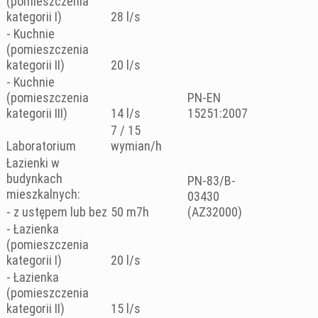
(pomieszczenia
kategorii I)
28 l/s
- Kuchnie
(pomieszczenia
kategorii II)
20 l/s
- Kuchnie
(pomieszczenia
PN-EN
kategorii III)
14 l/s
15251:2007
7 / 15
Laboratorium
wymian/h
Łazienki w
budynkach
PN-83/B-
mieszkalnych:
03430
- z ustępem lub bez
50 m7h
(AZ32000)
- Łazienka
(pomieszczenia
kategorii I)
20 l/s
- Łazienka
(pomieszczenia
kategorii II)
15 l/s