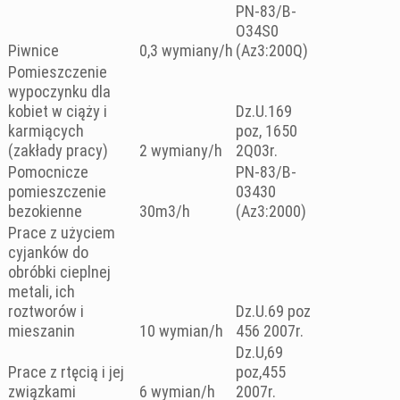
PN-83/B-
O34S0
Piwnice
0,3 wymiany/h
(Az3:200Q)
Pomieszczenie
wypoczynku dla
kobiet w ciąży i
Dz.U.169
karmiących
poz, 1650
(zakłady pracy)
2 wymiany/h
2Q03r.
Pomocnicze
PN-83/B-
pomieszczenie
03430
bezokienne
30m3/h
(Az3:2000)
Prace z użyciem
cyjanków do
obróbki cieplnej
metali, ich
roztworów i
Dz.U.69 poz
mieszanin
10 wymian/h
456 2007r.
Dz.U,69
Prace z rtęcią i jej
poz,455
związkami
6 wymian/h
2007r.