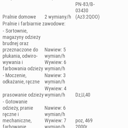
PN-83/B-
03430
Pralnie domowe
2 wymiany/h
(Az3:2QOO)
Pralnie i farbiarnie zawodowe:
- Sortownie,
magazyny odzieży
brudnej oraz
przeznaczone do
Nawiew: 5
płukania, odwiro-
wymian/h
wywania i
Wywiew: 6
farbowania odzieży
wymian/h
- Moczenie,
Nawiew: 3
odkażanie, ręczne
wymian/h
Wywiew: 4
prasowanie odzieży
wymian/h
Dz,U,40
- Gotowanie
odzieży, pranie
Nawiew: 6
ręczne i
wymian/h
mechaniczne,
Wywiew: 7
poz, 469
farbowanie
wymian/h
2000r,