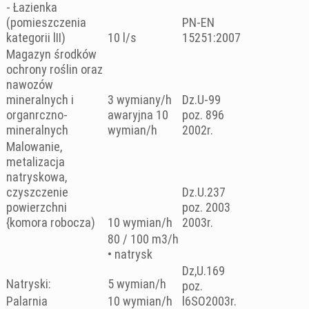
- Łazienka
(pomieszczenia
PN-EN
kategorii lII)
10 l/s
15251:2007
Magazyn środków
ochrony roślin oraz
nawozów
mineralnych i
3 wymiany/h
Dz.U-99
organrczno-
awaryjna 10
poz. 896
mineralnych
wymian/h
2002r.
Malowanie,
metalizacja
natryskowa,
czyszczenie
Dz.U.237
powierzchni
poz. 2003
{komora robocza)
10 wymian/h
2003r.
80 / 100 m3/h
• natrysk
Dz,U.169
Natryski:
5 wymian/h
poz.
Palarnia
10 wymian/h
l6SO2003r.