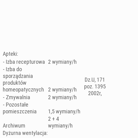
Apteki:
- Izba recepturowa
2 wymiany/h
- Izba do
sporządzania
Dz.U, 171
produktów
poz. 1395
homeopatycznych
2 wymiany/h
2002r,
- Zmywalnia
2 wymiany/h
- Pozostałe
pomieszczenia
1,5 wymiany/h
2 + 4
Archiwum
wymiany/h
Dyżurna wentylacja: