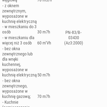
- z oknem
zewnętrznym,
wyposażone w
kuchnię elektryczną
- w mieszkaniu do 3
osób
30 m7h
PN-83/B-
- w mieszkaniu dla
03430
więcej niż 3 osób
60 m'Vh
(Az3:2000)
- bez okna
zewnętrznego lub
dla wnęki
kuchennej,
wyposażone w
kuchnię elektryczną
50 m7h
- bez okna
zewnętrznego,
wyposażone w
kuchnię gazową;
70 m7h
- Kuchnie