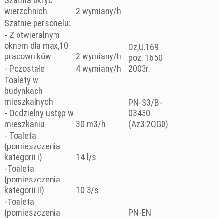
Szatnia okryć
wierzchnich
2 wymiany/h
Szatnie personelu:
- Z otwieralnym
oknem dla max,10
Dz,U.169
pracowników
2 wymiany/h
poz. 1650
- Pozostałe
4 wymiany/h
2003r.
Toalety w
budynkach
mieszkalnych:
PN-S3/B-
- Oddzielny ustęp w
03430
mieszkaniu
30 m3/h
(Az3:2QG0)
- Toaleta
{pomieszczenia
kategorii i)
14 l/s
-Toaleta
{pomieszczenia
kategorii II)
10 3/s
-Toaleta
{pomieszczenia
PN-EN