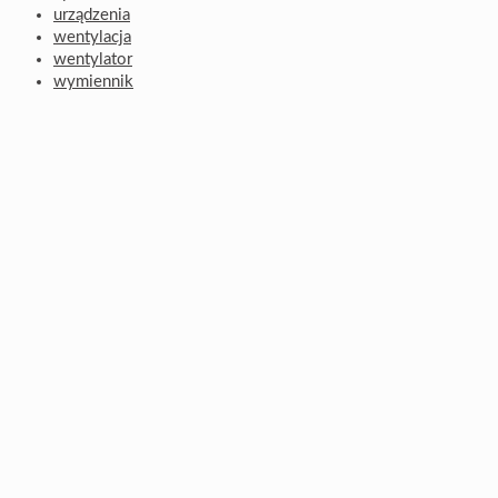
urządzenia
wentylacja
wentylator
wymiennik