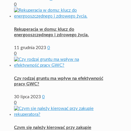
0
Rekuperacja w domu: klucz do
energooszczędnego i zdrowego życia.
11 grudnia 2023
0
0
Czy rodzaj gruntu ma wpływ na efektywność
pracy GWC?
30 lipca 2023
0
0
Czym się należy kierować przy zakupie