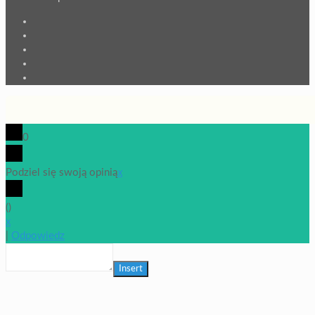
0
Podziel się swoją opinią
x
(
)
x
|
Odpowiedz
Insert