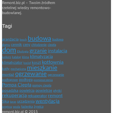
Remont.biz.pl – Twoim źródłem
rzetelnej wiedzy remontowo-
budowlanej.
Tagi
budowa
aranżacja
budowa
bosch
cennik
ceny
domu
chłodzenie
ciepła
dom
grzanie
instalacja
Ekologia
klimatyzacja
klima
junkers
katalog
kotłownia
klimatyzator
koszt
kocioł
mieszkanie
kotły
mechaniczna
ogrzewanie
montaż
ogrzewanie
podłoga
podłogowe
pomieszczenia
Pompa Ciepła
pompy ciepła
posadzka
powietrze
powietrza
płytki
rekuperacja
remont
rekuperator
wentylacja
Sika
urządzenia
taras
łazienka
żywica
wnętrza
woda
remont.biz.pl © 2015