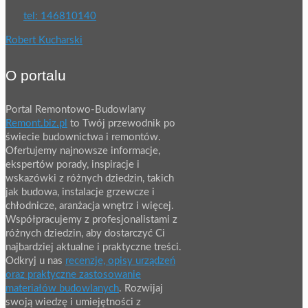
tel: 146810140
Robert Kucharski
O portalu
Portal Remontowo-Budowlany
Remont.biz.pl
to Twój przewodnik po
świecie budownictwa i remontów.
Ofertujemy najnowsze informacje,
ekspertów porady, inspiracje i
wskazówki z różnych dziedzin, takich
jak budowa, instalacje grzewcze i
chłodnicze, aranżacja wnętrz i więcej.
Współpracujemy z profesjonalistami z
różnych dziedzin, aby dostarczyć Ci
najbardziej aktualne i praktyczne treści.
Odkryj u nas
recenzje, opisy urządzeń
oraz praktyczne zastosowanie
materiałów budowlanych
. Rozwijaj
swoją wiedzę i umiejętności z