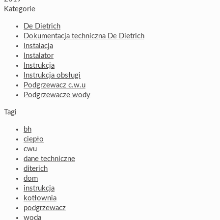
Kategorie
De Dietrich
Dokumentacja techniczna De Dietrich
Instalacja
Instalator
Instrukcja
Instrukcja obsługi
Podgrzewacz c.w.u
Podgrzewacze wody
Tagi
bh
ciepło
cwu
dane techniczne
diterich
dom
instrukcja
kotłownia
podgrzewacz
woda