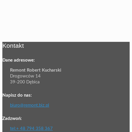
Kontakt
Dane adresowe:
Remont Robert Kucharski
Drogowców 14
39-200 Dębica
Napisz do nas:
biuro@remont.biz.pl
Zadzwoń:
tel:+ 48 794 358 367