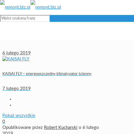
Dane techniczne podgrzewacz De Dietrich BH
6 lutego 2019
KAISAI FLY – energooszczędny klimatyzator ścienny
7 lutego 2019
Pokaż wszystkie
0
Opublikowane przez
Robert Kucharski
o
6 lutego
2019