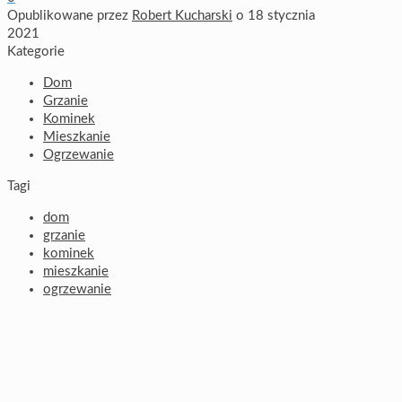
Opublikowane przez
Robert Kucharski
o
18 stycznia
2021
Kategorie
Dom
Grzanie
Kominek
Mieszkanie
Ogrzewanie
Tagi
dom
grzanie
kominek
mieszkanie
ogrzewanie