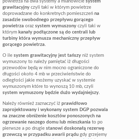
powietrza na dwa systemy a mianowicie
system
grawitacyjny
czyli taki w którym powietrze
doprowadzane do konkretnych pomieszczeń
na
zasadzie swobodnego przepływu gorącego
powietrza
oraz
system wymuszony
czyli taki w
którym
kanały podłączone są do centrali lub
turbiny która wymusza mechaniczny przepływ
gorącego powietrza
.
O ile
system grawitacyjny jest tańszy
niż system
wymuszony to należy pamiętać iż długości
przewodów będą w nim mocno ograniczone do
długości około 4 mb w przeciwieństwie do
odległości jakie możemy uzyskać w systemie
wymuszonym które to wynoszą 10 mb, czyli
system wymuszony będzie dużo wydajniejszy
.
Należy również zaznaczyć iż
prawidłowo
zaprojektowany i wykonany system DGP pozwala
na znaczne obniżenie kosztów ponoszonych na
ogrzewanie naszego domu lub mieszkania
to po
pierwsze a po drugie
stanowi doskonałą rezerwę
grzewczą w przypadku awarii prądu
gdy grzejemy