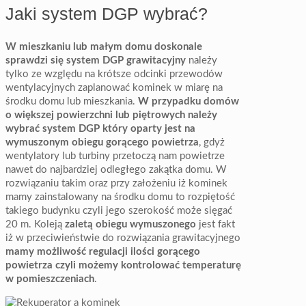
Jaki system DGP wybrać?
W mieszkaniu lub małym domu doskonale
sprawdzi się system DGP grawitacyjny
należy
tylko ze względu na krótsze odcinki przewodów
wentylacyjnych zaplanować kominek w miarę na
środku domu lub mieszkania.
W przypadku domów
o większej powierzchni lub piętrowych należy
wybrać system DGP który oparty jest na
wymuszonym obiegu gorącego powietrza
, gdyż
wentylatory lub turbiny przetoczą nam powietrze
nawet do najbardziej odległego zakątka domu. W
rozwiązaniu takim oraz przy założeniu iż kominek
mamy zainstalowany na środku domu to rozpiętość
takiego budynku czyli jego szerokość może sięgać
20 m. Koleją
zaletą obiegu wymuszonego
jest fakt
iż w przeciwieństwie do rozwiązania grawitacyjnego
mamy możliwość regulacji ilości gorącego
powietrza czyli możemy kontrolować temperaturę
w pomieszczeniach
.