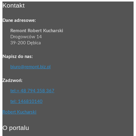
Kontakt
Dane adresowe:
Remont Robert Kucharski
Drogowców 14
39-200 Dębica
Napisz do nas:
biuro@remont.biz.pl
Zadzwoń:
tel:+ 48 794 358 367
tel: 146810140
Robert Kucharski
O portalu