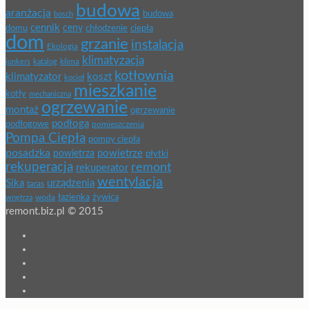
budowa
aranżacja
budowa
bosch
cennik
ceny
domu
chłodzenie
ciepła
dom
grzanie
instalacja
Ekologia
klimatyzacja
klima
junkers
katalog
kotłownia
klimatyzator
koszt
kocioł
mieszkanie
kotły
mechaniczna
ogrzewanie
montaż
ogrzewanie
podłoga
podłogowe
pomieszczenia
Pompa Ciepła
pompy ciepła
posadzka
powietrze
powietrza
płytki
rekuperacja
remont
rekuperator
wentylacja
Sika
urządzenia
taras
łazienka
żywica
wnętrza
woda
remont.biz.pl © 2015