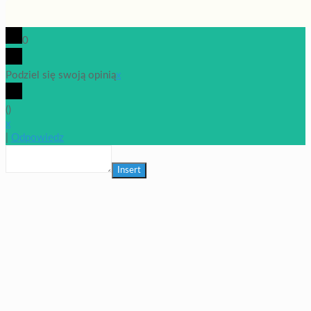
0
Podziel się swoją opinią
x
(
)
x
|
Odpowiedz
Insert