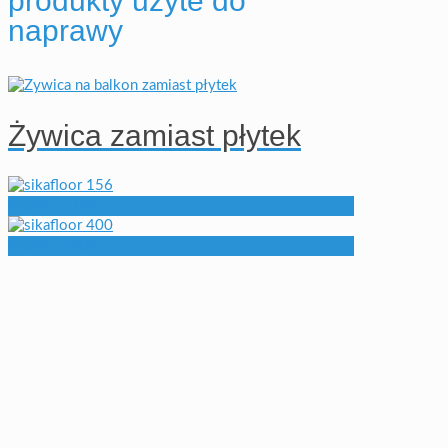
produkty użyte do
naprawy
Żywica zamiast płytek
Sikafloor 156
Sikafloor 400