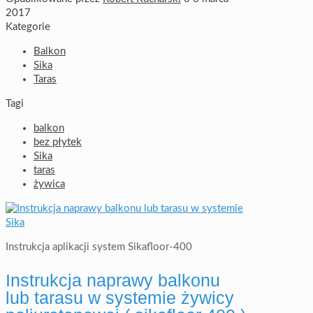
2017
Kategorie
Balkon
Sika
Taras
Tagi
balkon
bez płytek
Sika
taras
żywica
Instrukcja aplikacji system Sikafloor-400
Instrukcja naprawy balkonu
lub tarasu w systemie żywicy