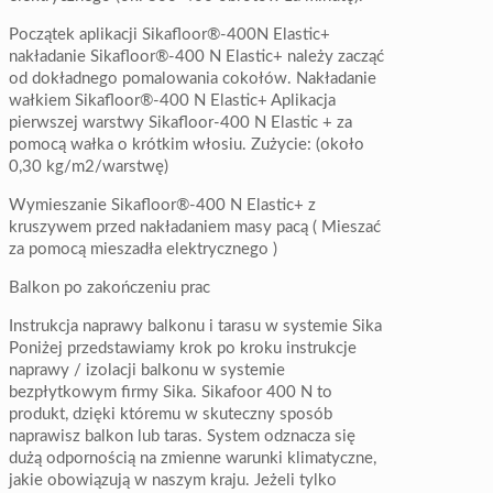
Początek aplikacji Sikafloor®-400N Elastic+
nakładanie Sikafloor®-400 N Elastic+ należy zacząć
od dokładnego pomalowania cokołów. Nakładanie
wałkiem Sikafloor®-400 N Elastic+ Aplikacja
pierwszej warstwy Sikafloor-400 N Elastic + za
pomocą wałka o krótkim włosiu. Zużycie: (około
0,30 kg/m2/warstwę)
Wymieszanie Sikafloor®-400 N Elastic+ z
kruszywem przed nakładaniem masy pacą ( Mieszać
za pomocą mieszadła elektrycznego )
Balkon po zakończeniu prac
Instrukcja naprawy balkonu i tarasu w systemie Sika
Poniżej przedstawiamy krok po kroku instrukcje
naprawy / izolacji balkonu w systemie
bezpłytkowym firmy Sika. Sikafoor 400 N to
produkt, dzięki któremu w skuteczny sposób
naprawisz balkon lub taras. System odznacza się
dużą odpornością na zmienne warunki klimatyczne,
jakie obowiązują w naszym kraju. Jeżeli tylko