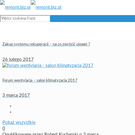
Zakup systemu rekuperacji – na co zwrócić uwagę ?
26 lutego 2017
Forum wentylacja – salon klimatyzacja 2017
3 marca 2017
Pokaż wszystkie
0
Opublikowane przez
Robert Kucharski
o
3 marca