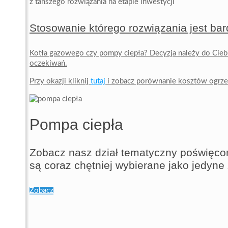
z tańszego rozwiązania na etapie inwestycji
Stosowanie którego rozwiązania jest bar
Kotła gazowego czy pompy ciepła? Decyzja należy do Ciebi
oczekiwań.
Przy okazji kliknij
tutaj
i zobacz porównanie kosztów ogrz
Pompa ciepła
Zobacz nasz dział tematyczny poświęcon
są coraz chętniej wybierane jako jedyn
Zobacz