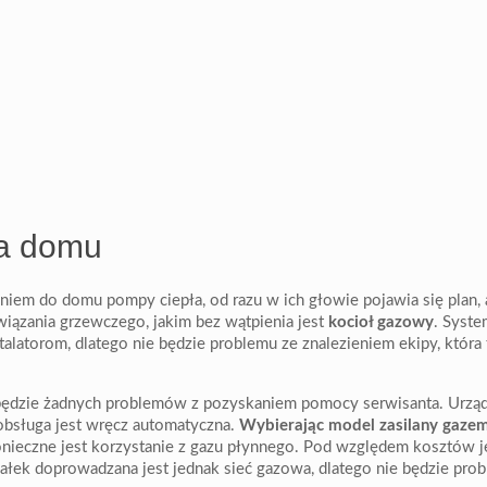
a domu
niem do domu pompy ciepła, od razu w ich głowie pojawia się plan, 
związania grzewczego, jakim bez wątpienia jest
kocioł gazowy
. Syste
nstalatorom, dlatego nie będzie problemu ze znalezieniem ekipy, która
 będzie żadnych problemów z pozyskaniem pomocy serwisanta. Urząd
 obsługa jest wręcz automatyczna.
Wybierając model zasilany gaz
konieczne jest korzystanie z gazu płynnego. Pod względem kosztów je
ałek doprowadzana jest jednak sieć gazowa, dlatego nie będzie pro