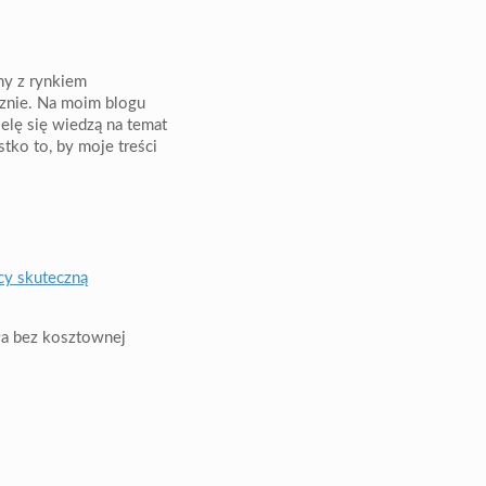
any z rynkiem
cznie. Na moim blogu
elę się wiedzą na temat
stko to, by moje treści
ła bez kosztownej