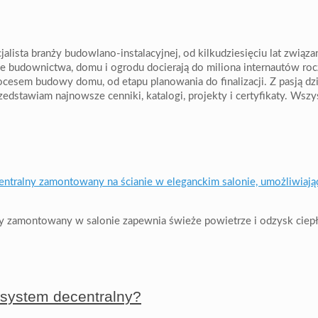
alista branży budowlano-instalacyjnej, od kilkudziesięciu lat związ
e budownictwa, domu i ogrodu docierają do miliona internautów ro
esem budowy domu, od etapu planowania do finalizacji. Z pasją dzi
przedstawiam najnowsze cenniki, katalogi, projekty i certyfikaty. Wszy
y zamontowany w salonie zapewnia świeże powietrze i odzysk ciep
 system decentralny?