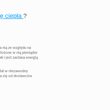
ę ciepła
?
na nią ze względu na
włożone w nią pieniądze
eń
i jest zasilana energią
ałał w niezawodny
ia się od dostawców