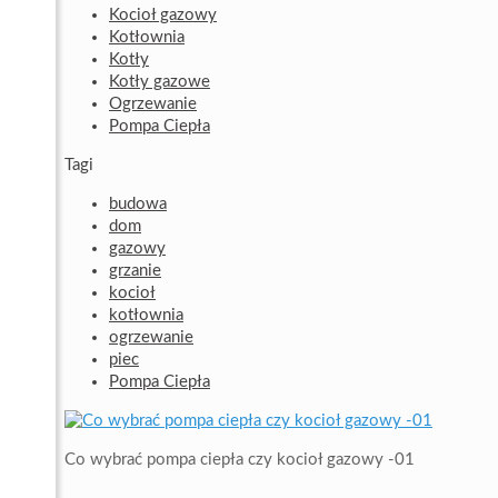
Kocioł gazowy
Kotłownia
Kotły
Kotły gazowe
Ogrzewanie
Pompa Ciepła
Tagi
budowa
dom
gazowy
grzanie
kocioł
kotłownia
ogrzewanie
piec
Pompa Ciepła
Co wybrać pompa ciepła czy kocioł gazowy -01