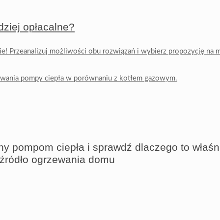
dziej opłacalne?
e! Przeanalizuj możliwości obu rozwiązań i wybierz propozycję na 
ewania pompy ciepła w porównaniu z kotłem gazowym.
y pompom ciepła i sprawdź dlaczego to właśni
e źródło ogrzewania domu