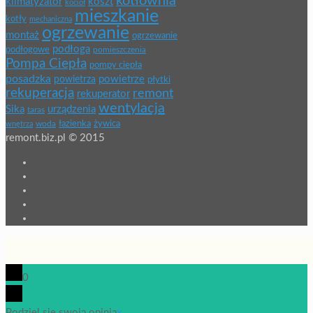
kotłownia
klimatyzator
koszt
kocioł
mieszkanie
kotły
mechaniczna
ogrzewanie
montaż
ogrzewanie
podłoga
podłogowe
pomieszczenia
Pompa Ciepła
pompy ciepła
posadzka
powietrze
powietrza
płytki
rekuperacja
remont
rekuperator
wentylacja
Sika
urządzenia
taras
łazienka
żywica
wnętrza
woda
remont.biz.pl © 2015
0
Podziel się swoją opinią
x