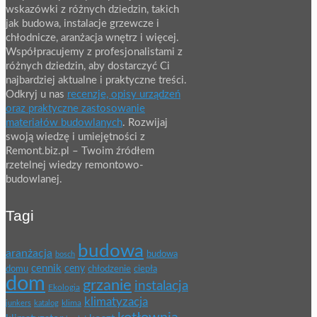
wskazówki z różnych dziedzin, takich
jak budowa, instalacje grzewcze i
chłodnicze, aranżacja wnętrz i więcej.
Współpracujemy z profesjonalistami z
różnych dziedzin, aby dostarczyć Ci
najbardziej aktualne i praktyczne treści.
Odkryj u nas
recenzje, opisy urządzeń
oraz praktyczne zastosowanie
materiałów budowlanych
. Rozwijaj
swoją wiedzę i umiejętności z
Remont.biz.pl – Twoim źródłem
rzetelnej wiedzy remontowo-
budowlanej.
Tagi
budowa
aranżacja
budowa
bosch
cennik
ceny
domu
chłodzenie
ciepła
dom
grzanie
instalacja
Ekologia
klimatyzacja
klima
junkers
katalog