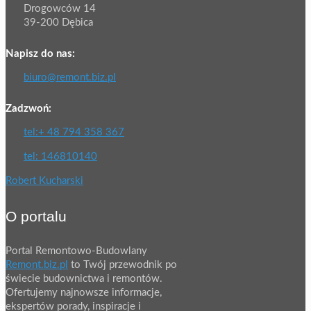
Drogowców 14
39-200 Dębica
Napisz do nas:
biuro@remont.biz.pl
Zadzwoń:
tel:+ 48 794 358 367
tel: 146810140
Robert Kucharski
O portalu
Portal Remontowo-Budowlany
Remont.biz.pl
to Twój przewodnik po
świecie budownictwa i remontów.
Ofertujemy najnowsze informacje,
ekspertów porady, inspiracje i