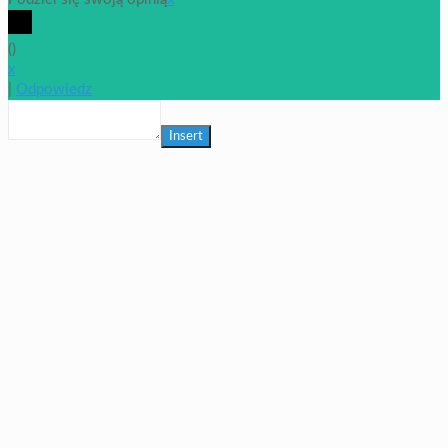
(
)
x
|
Odpowiedz
Insert