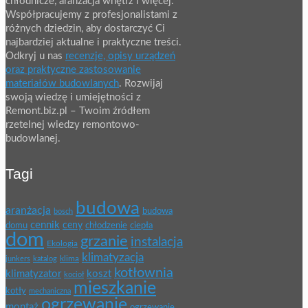
chłodnicze, aranżacja wnętrz i więcej.
Współpracujemy z profesjonalistami z
różnych dziedzin, aby dostarczyć Ci
najbardziej aktualne i praktyczne treści.
Odkryj u nas
recenzje, opisy urządzeń
oraz praktyczne zastosowanie
materiałów budowlanych
. Rozwijaj
swoją wiedzę i umiejętności z
Remont.biz.pl – Twoim źródłem
rzetelnej wiedzy remontowo-
budowlanej.
Tagi
budowa
aranżacja
budowa
bosch
cennik
ceny
domu
chłodzenie
ciepła
dom
grzanie
instalacja
Ekologia
klimatyzacja
klima
junkers
katalog
kotłownia
klimatyzator
koszt
kocioł
mieszkanie
kotły
mechaniczna
ogrzewanie
montaż
ogrzewanie