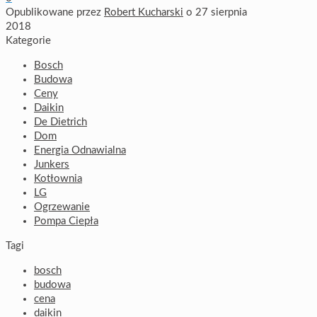
Opublikowane przez
Robert Kucharski
o
27 sierpnia
2018
Kategorie
Bosch
Budowa
Ceny
Daikin
De Dietrich
Dom
Energia Odnawialna
Junkers
Kotłownia
LG
Ogrzewanie
Pompa Ciepła
Tagi
bosch
budowa
cena
daikin