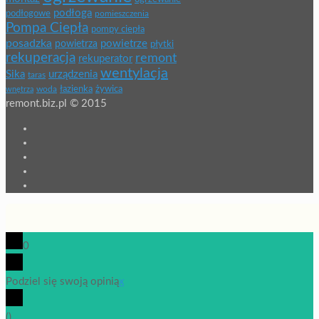
podłoga
podłogowe
pomieszczenia
Pompa Ciepła
pompy ciepła
posadzka
powietrze
powietrza
płytki
rekuperacja
remont
rekuperator
wentylacja
Sika
urządzenia
taras
łazienka
żywica
wnętrza
woda
remont.biz.pl © 2015
0
Podziel się swoją opinią
x
(
)