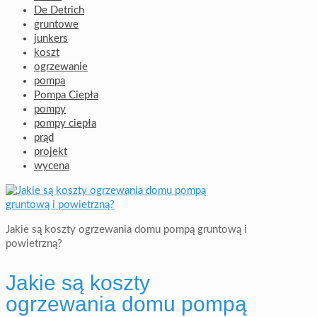
De Detrich
gruntowe
junkers
koszt
ogrzewanie
pompa
Pompa Ciepła
pompy
pompy ciepła
prąd
projekt
wycena
Jakie są koszty ogrzewania domu pompą gruntową i
powietrzną?
Jakie są koszty
ogrzewania domu pompą