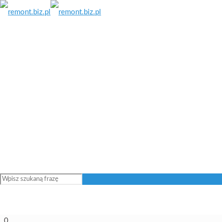
Film montażowy – montaż centrali ComfoAir Q ZEHNDER
26 sierpnia 2018
Systemy ogrzewania i chłodzenia sufitowego od marki
Zehnder
29 sierpnia 2018
Pokaż wszystkie
0