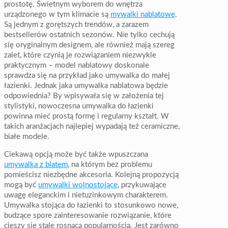
prostotę. Świetnym wyborem do wnętrza
urządzonego w tym klimacie są
mywalki nablatowe
.
Są jednym z gorętszych trendów, a zarazem
bestsellerów ostatnich sezonów. Nie tylko cechują
się oryginalnym designem, ale również mają szereg
zalet, które czynią je rozwiązaniem niezwykle
praktycznym – model nablatowy doskonale
sprawdza się na przykład jako umywalka do małej
łazienki. Jednak jaka umywalka nablatowa będzie
odpowiednia? By wpisywała się w założenia tej
stylistyki, nowoczesna umywalka do łazienki
powinna mieć prostą formę i regularny kształt. W
takich aranżacjach najlepiej wypadają też ceramiczne,
białe modele.
Ciekawą opcją może być także wpuszczana
umywalka z blatem
, na którym bez problemu
pomieścisz niezbędne akcesoria. Kolejną propozycją
mogą być
umywalki wolnostojące
, przykuwające
uwagę eleganckim i nietuzinkowym charakterem.
Umywalka stojąca do łazienki to stosunkowo nowe,
budzące spore zainteresowanie rozwiązanie, które
cieszy się stale rosnącą popularnością. Jest zarówno