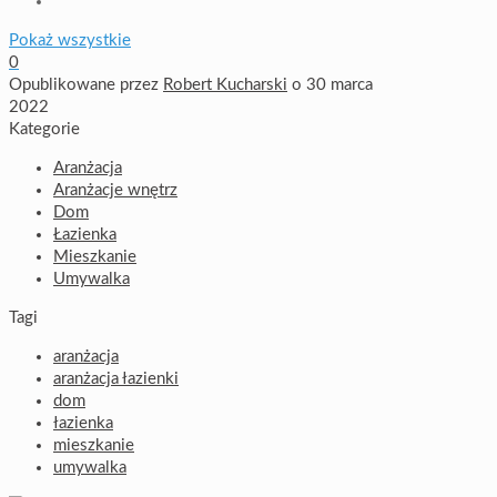
Pokaż wszystkie
0
Opublikowane przez
Robert Kucharski
o
30 marca
2022
Kategorie
Aranżacja
Aranżacje wnętrz
Dom
Łazienka
Mieszkanie
Umywalka
Tagi
aranżacja
aranżacja łazienki
dom
łazienka
mieszkanie
umywalka