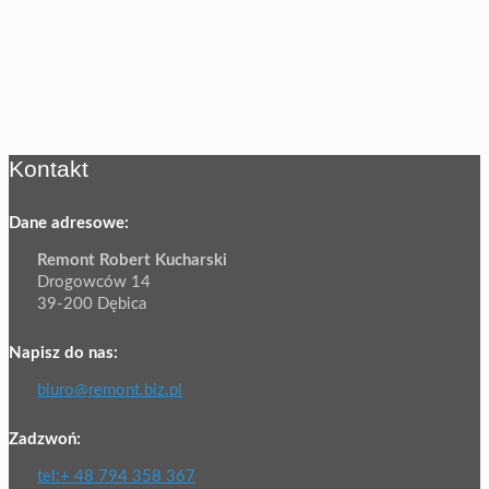
Kontakt
Dane adresowe:
Remont Robert Kucharski
Drogowców 14
39-200 Dębica
Napisz do nas:
biuro@remont.biz.pl
Zadzwoń:
tel:+ 48 794 358 367