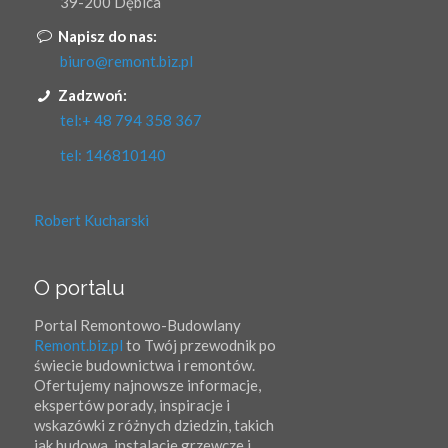
39-200 Dębica
Napisz do nas:
biuro@remont.biz.pl
Zadzwoń:
tel:+ 48 794 358 367
tel: 146810140
Robert Kucharski
O portalu
Portal Remontowo-Budowlany
Remont.biz.pl
to Twój przewodnik po
świecie budownictwa i remontów.
Ofertujemy najnowsze informacje,
ekspertów porady, inspiracje i
wskazówki z różnych dziedzin, takich
jak budowa, instalacje grzewcze i