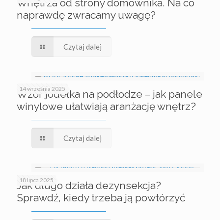
Wnętrza od strony domownika. Na co
naprawdę zwracamy uwagę?
Czytaj dalej
14 września 2025
Wzór jodełka na podłodze – jak panele
winylowe ułatwiają aranżację wnętrz?
Czytaj dalej
18 lipca 2025
Jak długo działa dezynsekcja?
Sprawdź, kiedy trzeba ją powtórzyć