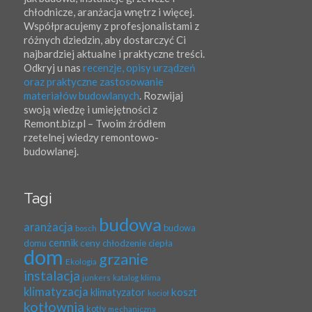
chłodnicze, aranżacja wnętrz i więcej.
Współpracujemy z profesjonalistami z
różnych dziedzin, aby dostarczyć Ci
najbardziej aktualne i praktyczne treści.
Odkryj u nas
recenzje, opisy urządzeń
oraz praktyczne zastosowanie
materiałów budowlanych
. Rozwijaj
swoją wiedzę i umiejętności z
Remont.biz.pl – Twoim źródłem
rzetelnej wiedzy remontowo-
budowlanej.
Tagi
budowa
aranżacja
budowa
bosch
cennik
ceny
domu
chłodzenie
ciepła
dom
grzanie
Ekologia
instalacja
klima
junkers
katalog
klimatyzacja
koszt
klimatyzator
kocioł
kotłownia
kotły
mechaniczna