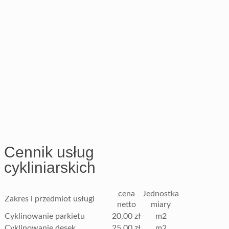
Cennik usług
cykliniarskich
cena
Jednostka
Zakres i przedmiot usługi
netto
miary
Cyklinowanie parkietu
20,00 zł
m2
Cyklinowanie desek
25,00 zł
m2