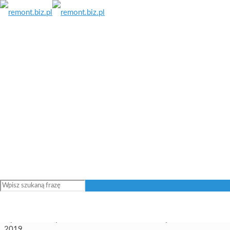
Odkurzacz centralny cena
26 sierpnia 2019
Posadzki żywiczne 3d
30 sierpnia 2019
Pokaż wszystkie
0
Opublikowane przez
Robert Kucharski
o
28 sierpnia
2019