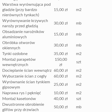
Warstwa wyrównująca pod
gładzie (przy bardzo
15,00 zł
m2
nierównych tynkach)
Wyrównywanie krzywych
30,00 zł
mb
naroży przed gładzią
Obsadzanie narożników
15,00 zł
mb
aluminiowych
Obróbka otworów
30,00 zł
mb
okiennych
Tynki ozdobne
35,00 zł
m2
Montaż parapetów
150,00
szt
wewnętrznych
zł
Docieplanie ścian wewnątrz
60,00 zł
m2
Wyburzanie ścian z cegły
60,00 zł
m2
Wyrównanie ścian tynkiem
25,00 zł
m2
gipsowym
Naprawa rys i pęknięć
10,00 zł
m2
Montaż kasetonów
40,00 zł
szt
Dwustronne obrobienie
50,00 zł
mb
glifów przy drzwiach