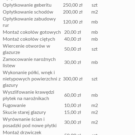
Opłytkowanie geberitu
250,00 zł
szt
Opłytkowanie schodów
200,00 zł
m2
Opłytkowanie zabudowy
120,00 zł
mb
rur
Montaż cokołów gotowych
20,00 zł
mb
Montaż cokołów ciętych
40,00 zł
mb
Wiercenie otworów w
50,00 zł
szt
glazurze
Zamocowanie narożnych
30,00 zł
mb
listew
Wykonanie półki, wnęk i
nietypowych powierzchni z
300,00 zł
szt
glazury
Wyszlifowanie krawędzi
60,00 zł
mb
płytek na narożnikach
Fugowanie
10,00 zł
m2
Skucie starej glazury
15,00 zł
m2
Wyrównanie ścian i
30,00 zł
m2
posadzki pod nowe płytki
Montaż drzwiczek