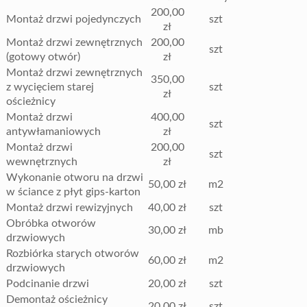
200,00
Montaż drzwi pojedynczych
szt
zł
Montaż drzwi zewnętrznych
200,00
szt
(gotowy otwór)
zł
Montaż drzwi zewnętrznych
350,00
z wycięciem starej
szt
zł
ościeżnicy
Montaż drzwi
400,00
szt
antywłamaniowych
zł
Montaż drzwi
200,00
szt
wewnętrznych
zł
Wykonanie otworu na drzwi
50,00 zł
m2
w ściance z płyt gips-karton
Montaż drzwi rewizyjnych
40,00 zł
szt
Obróbka otworów
30,00 zł
mb
drzwiowych
Rozbiórka starych otworów
60,00 zł
m2
drzwiowych
Podcinanie drzwi
20,00 zł
szt
Demontaż ościeżnicy
20,00 zł
szt