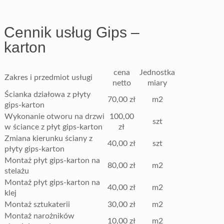
Cennik usług Gips –
karton
cena
Jednostka
Zakres i przedmiot usługi
netto
miary
Ścianka działowa z płyty
70,00 zł
m2
gips-karton
Wykonanie otworu na drzwi
100,00
szt
w ściance z płyt gips-karton
zł
Zmiana kierunku ściany z
40,00 zł
szt
płyty gips-karton
Montaż płyt gips-karton na
80,00 zł
m2
stelażu
Montaż płyt gips-karton na
40,00 zł
m2
klej
Montaż sztukaterii
30,00 zł
m2
Montaż narożników
10,00 zł
m2