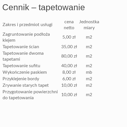
Cennik – tapetowanie
cena
Jednostka
Zakres i przedmiot usługi
netto
miary
Zagruntowanie podłoża
5,00 zł
m2
klejem
Tapetowanie ścian
35,00 zł
m2
Tapetowanie dwoma
80,00 zł
m2
tapetami
Tapetowanie sufitu
40,00 zł
m2
Wykończenie paskiem
8,00 zł
mb
Przyklejenie bordy
6,00 zł
m2
Zrywanie starych tapet
10,00 zł
m2
Przygotowanie powierzchni
10,00 zł
m2
do tapetowania