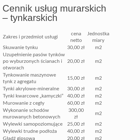
Cennik usług murarskich
– tynkarskich
cena
Jednostka
Zakres i przedmiot usługi
netto
miary
Skuwanie tynku
30,00 zł
m2
Uzupełnienie pasów tynków
po wyburzonych ścianach i
20,00 zł
m2
otworach
Tynkowanie maszynowe
15,00 zł
m2
tynk z agregatu
Tynki akrylowe-mineralne
30,00 zł
m2
Tynki kwarcowe „kamyczki”
40,00 zł
m2
Murowanie z cegły
60,00 zł
m2
Wykonanie schodów
300,00
m2
murowanych betonowych
zł
Wylewki samopoziomujące
25,00 zł
m2
Wylewki trudne podłoża
40,00 zł
m2
Gładź gipsowa
20,00 zł
m2