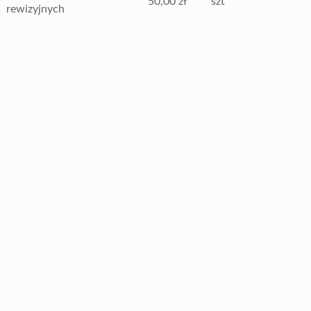
50,00 zł
szt
rewizyjnych