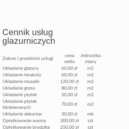
Cennik usług
glazurniczych
cena
Jednostka
Zakres i przedmiot usługi
netto
miary
Układanie glazury
60,00 zł
m2
Układanie terakoty
60,00 zł
m2
Układanie mozaiki
120,00 zł
m2
Układanie gresu
80,00 zł
m2
Układanie płytek
50,00 zł
m2
Układanie płytek
70,00 zł
m2
klinkierowych
Układanie dekorów
30,00 zł
mb
Opłytkowanie wanny
300,00 zł
szt
Opłytkowanie brodzika
250,00 zł
szt