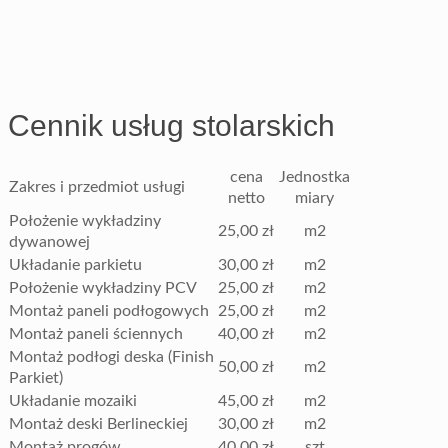
Cennik usług stolarskich
cena
Jednostka
Zakres i przedmiot usługi
netto
miary
Położenie wykładziny
25,00 zł
m2
dywanowej
Układanie parkietu
30,00 zł
m2
Położenie wykładziny PCV
25,00 zł
m2
Montaż paneli podłogowych
25,00 zł
m2
Montaż paneli ściennych
40,00 zł
m2
Montaż podłogi deska (Finish
50,00 zł
m2
Parkiet)
Układanie mozaiki
45,00 zł
m2
Montaż deski Berlineckiej
30,00 zł
m2
Montaż progów
40,00 zł
szt