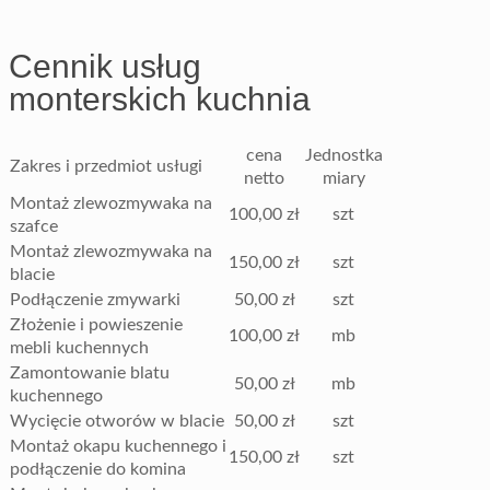
Cennik usług
monterskich kuchnia
cena
Jednostka
Zakres i przedmiot usługi
netto
miary
Montaż zlewozmywaka na
100,00 zł
szt
szafce
Montaż zlewozmywaka na
150,00 zł
szt
blacie
Podłączenie zmywarki
50,00 zł
szt
Złożenie i powieszenie
100,00 zł
mb
mebli kuchennych
Zamontowanie blatu
50,00 zł
mb
kuchennego
Wycięcie otworów w blacie
50,00 zł
szt
Montaż okapu kuchennego i
150,00 zł
szt
podłączenie do komina