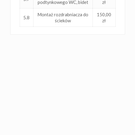
podtynkowego WC, bidet
zł
Montaż rozdrabniacza do
150,00
5.8
ścieków
zł