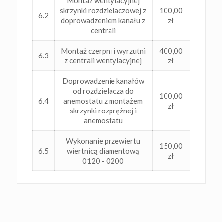
Montaż wentylacyjnej
skrzynki rozdzielaczowej z
100,00
6.2
doprowadzeniem kanału z
zł
centrali
Montaż czerpni i wyrzutni
400,00
6.3
z centrali wentylacyjnej
zł
Doprowadzenie kanałów
od rozdzielacza do
100,00
6.4
anemostatu z montażem
zł
skrzynki rozprężnej i
anemostatu
Wykonanie przewiertu
150,00
6.5
wiertnicą diamentową
zł
0120 - 0200