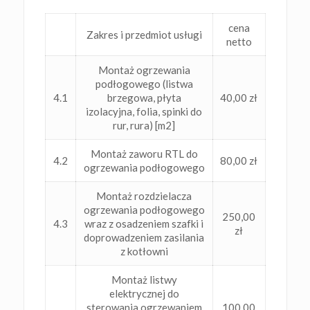
cena
Zakres i przedmiot usługi
netto
Montaż ogrzewania
podłogowego (listwa
4.1
brzegowa, płyta
40,00 zł
izolacyjna, folia, spinki do
rur, rura) [m2]
Montaż zaworu RTL do
4.2
80,00 zł
ogrzewania podłogowego
Montaż rozdzielacza
ogrzewania podłogowego
250,00
4.3
wraz z osadzeniem szafki i
zł
doprowadzeniem zasilania
z kotłowni
Montaż listwy
elektrycznej do
sterowania ogrzewaniem
100,00