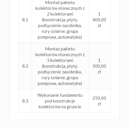
Montaż pakietu
kolektorów słonecznych z
2 kolektorami
1
8.1
(konstrukcja, płyty,
400,00
podłączenie zasobnika,
zł
rury solarne, grupa
pompowa, automatyka)
Montaż pakietu
kolektorów słonecznych z
3 kolektorami
1
8.2
(konstrukcja, płyty,
500,00
podłączenie zasobnika,
zł
rury solarne, grupa
pompowa, automatyka)
Wykonanie fundamentu
250,00
8.3
pod konstrukcje
zł
kolektorów na gruncie