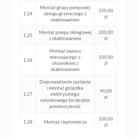
Montaż grupy pompowej
250,00
1.24
obiegu grzewczego z
zł
okablowaniem
Montaż pompy obiegowej
200,00
1.25
z okablowaniem
zł
Montaż zaworu
mieszającego z
100,00
1.26
siłownikiem z
zł
okablowaniem
Doprowadzenie zasilania
i montaż gniazdka
90,00
1.27
elektrycznego
zł
natynkowego (w obrębie
pomieszczenia)
100,00
1.28
Montaż ciepłomierza
zł