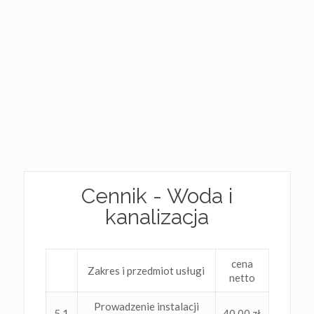
Cennik - Woda i
kanalizacja
cena
Zakres i przedmiot usługi
netto
Prowadzenie instalacji
5.1
40,00 zł