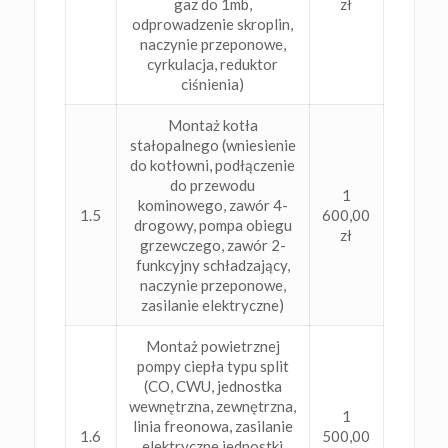
gaz do 1mb,
zł
odprowadzenie skroplin,
naczynie przeponowe,
cyrkulacja, reduktor
ciśnienia)
Montaż kotła
stałopalnego (wniesienie
do kotłowni, podłączenie
do przewodu
1
kominowego, zawór 4-
1.5
600,00
drogowy, pompa obiegu
zł
grzewczego, zawór 2-
funkcyjny schładzający,
naczynie przeponowe,
zasilanie elektryczne)
Montaż powietrznej
pompy ciepła typu split
(CO, CWU, jednostka
wewnętrzna, zewnętrzna,
1
linia freonowa, zasilanie
1.6
500,00
elektryczne jednostki