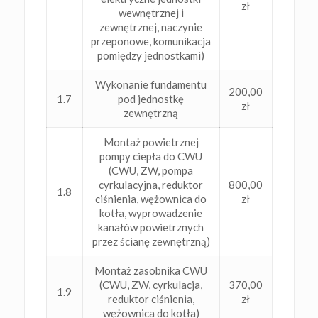
zł
wewnętrznej i
zewnętrznej, naczynie
przeponowe, komunikacja
pomiędzy jednostkami)
Wykonanie fundamentu
200,00
1.7
pod jednostkę
zł
zewnętrzną
Montaż powietrznej
pompy ciepła do CWU
(CWU, ZW, pompa
cyrkulacyjna, reduktor
800,00
1.8
ciśnienia, wężownica do
zł
kotła, wyprowadzenie
kanałów powietrznych
przez ścianę zewnętrzną)
Montaż zasobnika CWU
(CWU, ZW, cyrkulacja,
370,00
1.9
reduktor ciśnienia,
zł
wężownica do kotła)