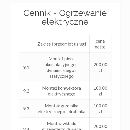
Cennik - Ogrzewanie
elektryczne
cena
Zakres i przedmiot usługi
netto
Montaż pieca
akumulacyjnego -
200,00
9.1
dynamicznego i
zł
statycznego
Montaż konwektora
100,00
9.2
elektrycznego
zł
Montaż grzejnika
100,00
9.3
elektrycznego - drabinka
zł
Montaż wkładu
200,00
9.4
grzewczego di pieca