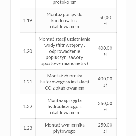
protokołem
Montaż pompy do
50,00
1.19
kondensatu z
zł
okablowaniem
Montaż stacji uzdatniania
wody (filtr wstępny ,
400,00
1.20
odprowadzenie
zł
popłuczyn, zawory
spustowe i manometry)
Montaż zbiornika
400,00
1.21
buforowego w instalacji
zł
CO z okablowaniem
Montaż sprzęgła
250,00
1.22
hydraulicznego z
zł
okablowaniem
Montaż wymiennika
250,00
1.23
płytowego
zł