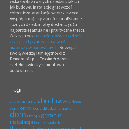
wskazówki z różnych dziedzin, takich
jak budowa, instalacje grzewcze i
chłodnicze, aranżacja wnętrz i więcej.
Współpracujemy z profesjonalistami z
różnych dziedzin, aby dostarczyć Ci
najbardziej aktualne i praktyczne treści.
Odkryj u nas
recenzje, opisy urządzeń
oraz praktyczne zastosowanie
materiałów budowlanych
. Rozwijaj
swoją wiedzę i umiejętności z
Remont.biz.pl – Twoim źródłem
rzetelnej wiedzy remontowo-
budowlanej.
Tagi
budowa
aranżacja
budowa
bosch
cennik
ceny
domu
chłodzenie
ciepła
dom
grzanie
Ekologia
instalacja
klima
junkers
katalog
klimatyzacja
koszt
klimatyzator
kocioł