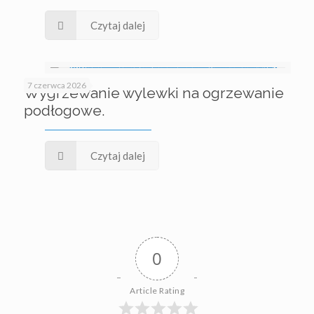
Czytaj dalej
7 czerwca 2026
Wygrzewanie wylewki na ogrzewanie
podłogowe.
Czytaj dalej
0
Article Rating