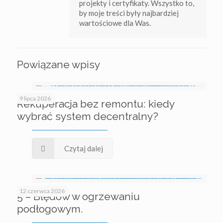
projekty i certyfikaty. Wszystko to,
by moje treści były najbardziej
wartościowe dla Was.
Powiązane wpisy
9 lipca 2026
Rekuperacja bez remontu: kiedy
wybrać system decentralny?
Czytaj dalej
12 czerwca 2026
5 – Błędów w ogrzewaniu
podłogowym.