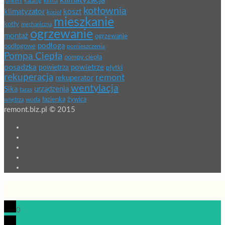
klimatyzacja
klima
junkers
katalog
kotłownia
klimatyzator
koszt
kocioł
mieszkanie
kotły
mechaniczna
ogrzewanie
montaż
ogrzewanie
podłoga
podłogowe
pomieszczenia
Pompa Ciepła
pompy ciepła
posadzka
powietrze
powietrza
płytki
rekuperacja
remont
rekuperator
wentylacja
Sika
urządzenia
taras
łazienka
żywica
wnętrza
woda
remont.biz.pl © 2015
0