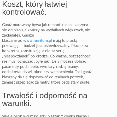
Koszt, który łatwiej
kontrolować.
Garaż murowany bywa jak remont kuchni: zaczyna
się od planu, a kończy na wydatkach większych, niż
zakładałeś. Garaże
blaszane od
www.maritom.pl
mają tu prostą
przewagę — budżet jest przewidywalny. Płacisz za
konkretną konstrukcję, a nie za serię
„niespodzianek” po drodze. Co ważne, oszczędność
nie musi oznaczać „byle jak”. Dziś możesz dobrać
parametry pod siebie: wymiary, rodzaj bramy,
dodatkowe drzwi, okno czy wzmocnienia. Taki garaż
blaszany da się dopasować do realnych potrzeb,
zamiast przepłacać za metry, które będą stały puste.
Trwałość i odporność na
warunki.
Wiele osób wciąż kojarzy blaszak z cienką blachą i