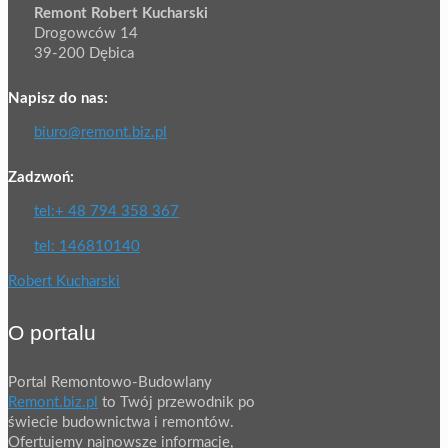
Remont Robert Kucharski
Drogowców 14
39-200 Dębica
Napisz do nas:
biuro@remont.biz.pl
Zadzwoń:
tel:+ 48 794 358 367
tel: 146810140
Robert Kucharski
O portalu
Portal Remontowo-Budowlany
Remont.biz.pl
to Twój przewodnik po
świecie budownictwa i remontów.
Ofertujemy najnowsze informacje,