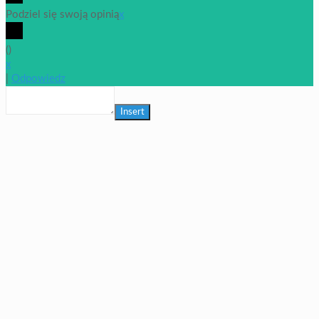
Podziel się swoją opinią
x
(
)
x
|
Odpowiedz
Insert