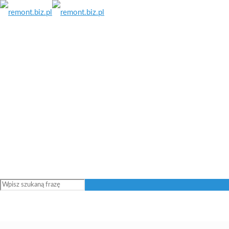
Jak zamienić kalendarz ścienny we własną, domową galerię
sztuki?
13 października 2025
Zaprawy uszczelniające – kluczowe aspekty, na które warto
zwrócić uwagę.
5 lutego 2026