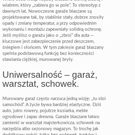
wiatrem, który „zabiera go w pole”. To stereotyp z
dawnych lat. Nowoczesne garaże blaszane są
projektowane tak, by stabilnie stały, dobrze znosiły
opady i zmiany temperatur, a przy odpowiednim
wykonaniu i montażu zapewniały solidną ochronę.
Jeśli myślisz o garażu jako o „zbroi” dla auta —
kluczowe jest zabezpieczenie przed deszczem,
śniegiem i słońcem. W tym zakresie garaż blaszany
spełnia podstawową funkcję bez konieczności
stawiania ciężkiej, murowanej bryły.
Uniwersalność – garaż,
warsztat, schowek.
Murowany garaż często narzuca jedną wizję: „tu stoi
samochód”. A życie bywa bardziej elastyczne. Dziś
auto, jutro rowery, pojutrze kosiarka, meble
ogrodowe i zapas drewna. Garaże blaszane łatwo
zamienić w warsztat majsterkowicza, schowek na
narzędzia albo sezonowy magazyn. To trochę jak
dodatkowy pokój, tylko bez wylewek, tynków i