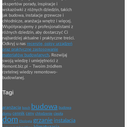
ekspertów porady, inspiracje i
wskazówki z różnych dziedzin, takich
jak budowa, instalacje grzewcze i
chłodnicze, aranżacja wnętrz i więcej.
Współpracujemy z profesjonalistami z
różnych dziedzin, aby dostarczyć Ci
najbardziej aktualne i praktyczne treści.
Odkryj u nas
recenzje, opisy urządzeń
oraz praktyczne zastosowanie
materiałów budowlanych
. Rozwijaj
swoją wiedzę i umiejętności z
Remont.biz.pl – Twoim źródłem
rzetelnej wiedzy remontowo-
budowlanej.
Tagi
budowa
aranżacja
budowa
bosch
cennik
ceny
domu
chłodzenie
ciepła
dom
grzanie
instalacja
Ekologia